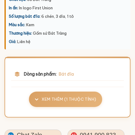
In ấn:
In logo First Union
Số lượng bát đĩa:
6 chén, 3 dĩa, 1 tô
Màu sắc:
Kem
Thương hiệu:
Gốm sứ Bát Tràng
Giá:
Liên hệ
Dòng sản phẩm:
Bát đĩa
XEM THÊM (1 THUỘC TÍNH)
Chat Zalo
0941.900.823