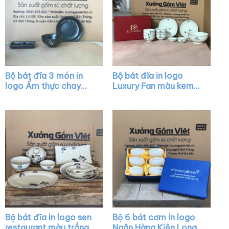
Bộ bát đĩa 3 món in
Bộ bát đĩa in logo
logo Ẩm thực chay
Luxury Fan màu kem
Tuệ màu đen XG-
kẻ viền hoa mai đen
BD04
XG-BD07
Bộ bát đĩa in logo sen
Bộ 6 bát cơm in logo
restaurant màu trắng
Ngân Hàng Kiên Long