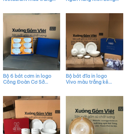
họa tiết hoa sen men
màu trắng XG-BC10
đen XG-BD02
Bộ 6 bát cơm in logo
Bộ bát đĩa in logo
Công Đoàn Cơ Sở
Vivo màu trắng kẻ
Broadpeak Sóc Trăng
viền kim XG-BD30
màu trắng XG-BC06