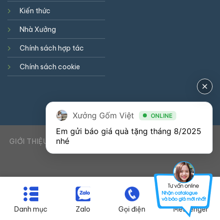
Kiến thức
Nhà Xưởng
Chính sách hợp tác
Chính sách cookie
Xưởng Gốm Việt
ONLINE
Em gửi báo giá quà tặng tháng 8/2025 
nhé
GIỚI THIỆU
DỊCH VỤ
KIẾN THỨC
LIÊN HỆ
0941900823
Danh mục
Zalo
Gọi điện
Messenger