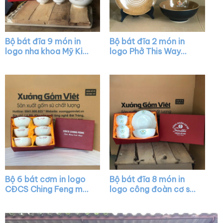
Bộ bát đĩa 9 món in
Bộ bát đĩa 2 món in
logo nha khoa Mỹ Kim
logo Phở This Way
màu trắng XG-BD12
màu đen XG-BD03
Bộ 6 bát cơm in logo
Bộ bát đĩa 8 món in
CĐCS Ching Feng màu
logo công đoàn cơ sở
trắng XG-BC05
Sintai màu trắng XG-
BD01