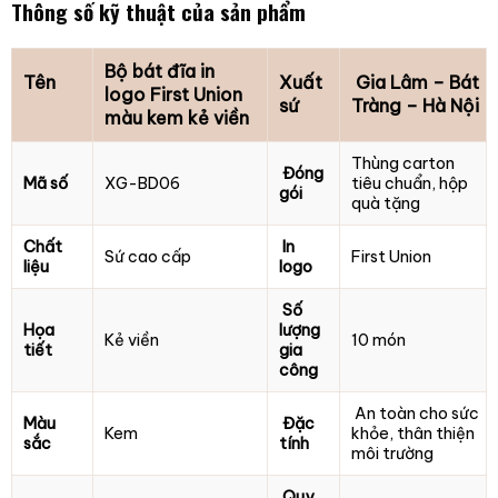
Thông số kỹ thuật của sản phẩm
Bộ bát đĩa in
Tên
Xuất
Gia Lâm – Bát
logo First Union
sứ
Tràng – Hà Nội
màu kem kẻ viền
Thùng carton
Đóng
Mã số
XG-BD06
tiêu chuẩn, hộp
gói
quà tặng
Chất
In
Sứ cao cấp
First Union
liệu
logo
Số
Họa
lượng
Kẻ viền
10 món
tiết
gia
công
An toàn cho sức
Màu
Đặc
Kem
khỏe, thân thiện
sắc
tính
môi trường
Quy