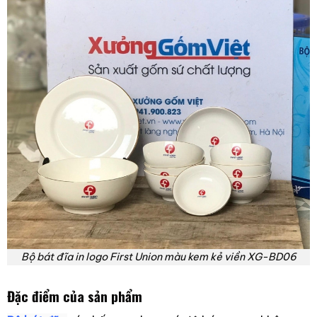
Bộ bát đĩa in logo First Union màu kem kẻ viền XG-BD06
Đặc điểm của sản phẩm