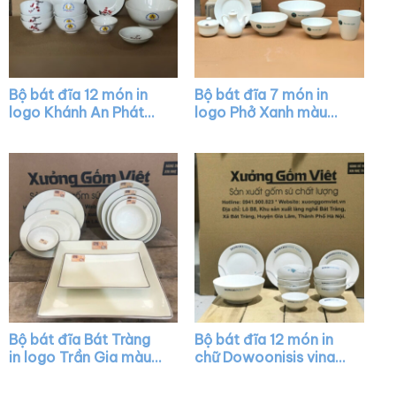
Bộ bát đĩa 12 món in
Bộ bát đĩa 7 món in
logo Khánh An Phát
logo Phở Xanh màu
màu trắng vẽ hoa đào
trắng XG-BD24
XG-BD22
Bộ bát đĩa Bát Tràng
Bộ bát đĩa 12 món in
in logo Trần Gia màu
chữ Dowoonisis vina
trắng kẻ chỉ XG-BD29
màu trắng họa tiết vẽ
tay XG-BD14