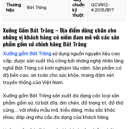
Thương
chuẩn
QCVN12-
Bát Tràng
hiệu
kỹ
4:2015/BYT
thuật
Xưởng Gốm Bát Tràng – Địa điểm dừng chân cho
những vị khách hàng có niềm đam mê với các sản
phẩm gốm sứ chính hãng Bát Tràng
Xưởng gốm Bát Tràng
sử dụng nguồn nguyên liệu cao
cấp, được sản xuất thủ công bởi những nghệ nhân làng
nghề Bát Tràng có kinh nghiệm lâu năm. Sản phẩm có
độ bền cao, an toàn cho sức khỏe, mang đậm nét
truyền thống của Việt Nam.
Xưởng gốm Bát Tràng sản xuất đa dạng các loại sản
phẩm gốm sứ, từ bát đĩa, ấm chén, đồ trang trí, đồ thờ
cúng,… với nhiều mẫu mã, kiểu dáng, màu sắc khác
nhau, đáp ứng nhu cầu đa dạng của khách hàng.