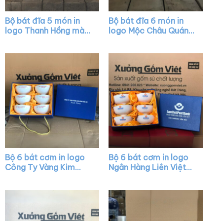
Bộ bát đĩa 5 món in
Bộ bát đĩa 6 món in
logo Thanh Hồng màu
logo Mộc Châu Quán
trắng XG-BD09
màu trắng XG-BD26
Bộ 6 bát cơm in logo
Bộ 6 bát cơm in logo
Công Ty Vàng Kim
Ngân Hàng Liên Việt
Hùng Bảo An màu
màu trắng XG-BC11
trắng XG-BC09