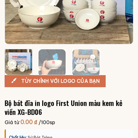
TÙY CHỈNH VỚI LOGO CỦA BẠN
Bộ bát đĩa in logo First Union màu kem kẻ
viền XG-BD06
0.00
₫
Giá từ
/100sp
Chất liệu:
Sứ Bát Tràng