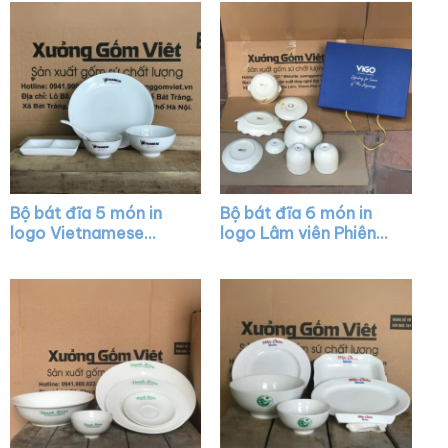
Bộ bát đĩa 5 món in
Bộ bát đĩa 6 món in
logo Vietnamese
logo Lâm viên Phiêng
house màu trắng XG-
Bung màu trắng XG-
BD28
BD16