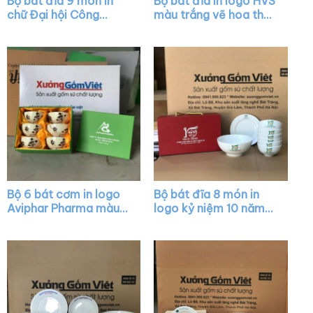
Bộ bát đĩa 9 món in
Bộ bát đĩa in logo HVS
chữ Đại hội Công
màu trắng vẽ hoa thủ
Đoàn quận Sơn Trà
công XG-BD23
màu trắng XG-BD11
Bộ 6 bát cơm in logo
Bộ bát đĩa 8 món in
Aviphar Pharma màu
logo kỷ niệm 10 năm
trắng kem vẽ sen đen
thành lập công ty Bel
XG-BC04
gà màu trắng XG-
BD10