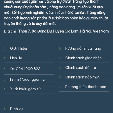
xưởng sản xuất gốm sứ và phụ trợ ở Bát Tràng tạo thành
chuỗi cung ứng hoàn hảo , nâng cao năng lực sản xuất quy
mô , kết hợp kinh nghiệm của nhiều nhà lò tại Bát Tràng nâng
cao chất lượng sản phẩm là sự kết hợp hoàn hảo giữa kỹ thuật
truyền thống và tư duy đổi mới.
Địa chỉ :
Thôn 7, Xã Đông Dư. Huyện Gia Lâm, Hà Nội, Việt Nam
Giới Thiệu
Hướng dẫn mua hàng
Liên Hệ
Chính sách giao nhận
Chính sách đổi trả
Đt:
094.1900.823
Chính sách bảo mật
lienhe@xuonggom.vn
Phương thức thanh toán
Xuất khẩu gốm sứ
Dịch vụ