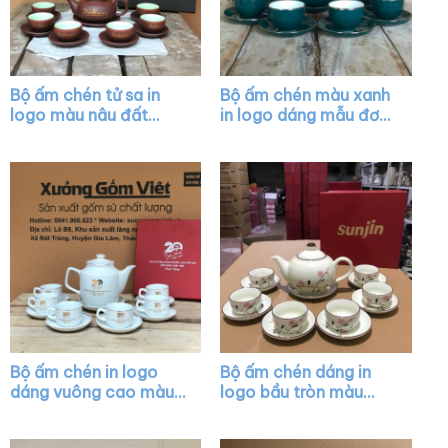
Bộ ấm chén tử sa in
Bộ ấm chén màu xanh
logo màu nâu đất
in logo dáng mẫu đơn
XG-AC32
vẽ chỉ vàng XG-AC01
Bộ ấm chén in logo
Bộ ấm chén dáng in
dáng vuông cao màu
logo bầu tròn màu
trắng vẽ vàng kim
trắng họa tiết hoa
XG-AC07
đào hồng XG-AC43