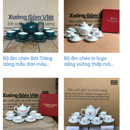
Bộ ấm chén Bát Tràng
Bộ ấm chén in logo
dáng mẫu đơn màu
dáng vuông thấp màu
xanh cổ vịt họa tiết
trắng XG-AC34
hoa sen XG-AC40