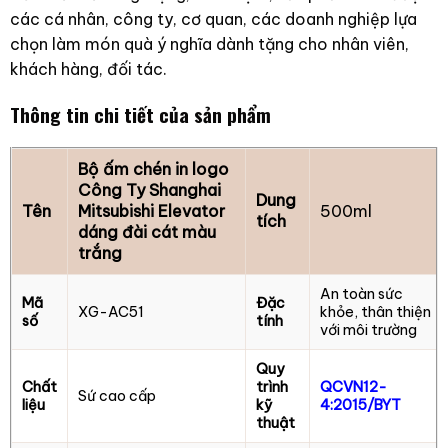
các cá nhân, công ty, cơ quan, các doanh nghiệp lựa
chọn làm món quà ý nghĩa dành tặng cho nhân viên,
khách hàng, đối tác.
Thông tin chi tiết của sản phẩm
Bộ ấm chén in logo
Công Ty Shanghai
Dung
Tên
Mitsubishi Elevator
500ml
tích
dáng đài cát màu
trắng
An toàn sức
Mã
Đặc
XG-AC51
khỏe, thân thiện
số
tính
với môi trường
Quy
Chất
trình
QCVN12-
Sứ cao cấp
liệu
kỹ
4:2015/BYT
thuật