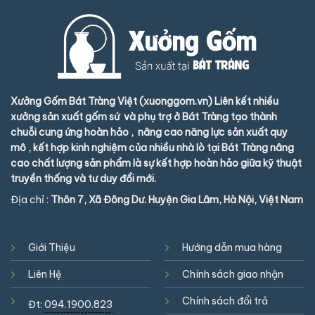
Xưởng Gốm Bát Tràng Việt (xuonggom.vn) Liên kết nhiều
xưởng sản xuất gốm sứ và phụ trợ ở Bát Tràng tạo thành
chuỗi cung ứng hoàn hảo , nâng cao năng lực sản xuất quy
mô , kết hợp kinh nghiệm của nhiều nhà lò tại Bát Tràng nâng
cao chất lượng sản phẩm là sự kết hợp hoàn hảo giữa kỹ thuật
truyền thống và tư duy đổi mới.
Địa chỉ :
Thôn 7, Xã Đông Dư. Huyện Gia Lâm, Hà Nội, Việt Nam
Giới Thiệu
Hướng dẫn mua hàng
Liên Hệ
Chính sách giao nhận
Chính sách đổi trả
Đt:
094.1900.823