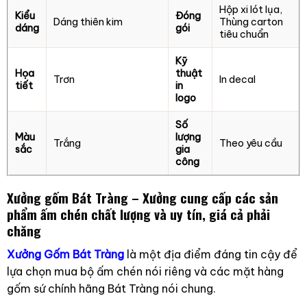
Hộp xi lót lụa,
Kiểu
Đóng
Dáng thiên kim
Thùng carton
dáng
gói
tiêu chuẩn
Kỹ
Họa
thuật
Trơn
In decal
tiết
in
logo
Số
Màu
lượng
Trắng
Theo yêu cầu
sắc
gia
công
Xưởng gốm Bát Tràng – Xưởng cung cấp các sản
phẩm ấm chén chất lượng và uy tín, giá cả phải
chăng
Xưởng Gốm Bát Tràng
là một địa điểm đáng tin cậy để
lựa chọn mua bộ ấm chén nói riêng và các mặt hàng
gốm sứ chính hãng Bát Tràng nói chung.