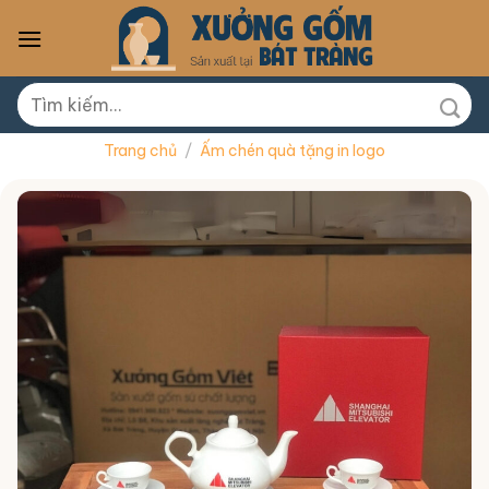
Skip
to
content
Tìm
kiếm:
Trang chủ
/
Ấm chén quà tặng in logo