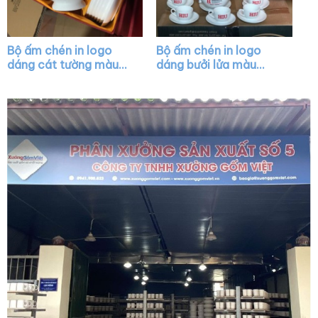
Bộ ấm chén in logo
Bộ ấm chén in logo
dáng cát tường màu
dáng bưởi lửa màu
trắng XG-AC44
trắng XG-AC42