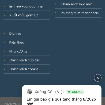
Chính sách bảo mật
lienhe@xuonggom.vn
Phương thức thanh toán
Xuất khẩu gốm sứ
Dịch vụ
Kiến thức
Nhà Xưởng
Chính sách hợp tác
Chính sách cookie
Xưởng Gốm Việt
ONLINE
Em gửi báo giá quà tặng tháng 8/2025 
nhé
GIỚI THIỆU
DỊCH VỤ
KIẾN THỨC
LIÊN HỆ
0941900823