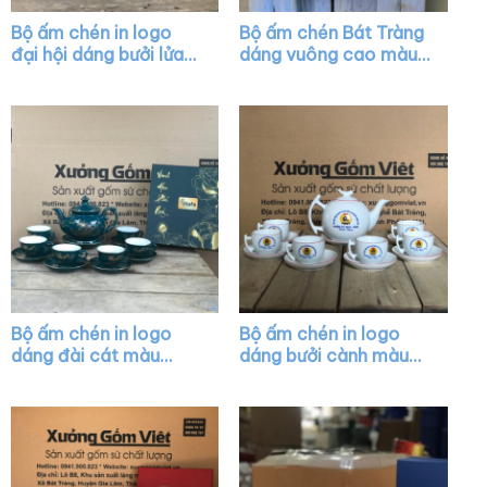
Bộ ấm chén in logo
Bộ ấm chén Bát Tràng
đại hội dáng bưởi lửa
dáng vuông cao màu
màu trắng XG-AC23
trắng vẽ chỉ màu XG-
AC08
Bộ ấm chén in logo
Bộ ấm chén in logo
dáng đài cát màu
dáng bưởi cành màu
xanh họa tiết vẽ vàng
trắng vẽ viền chỉ đỏ
XG-AC35
XG-AC04