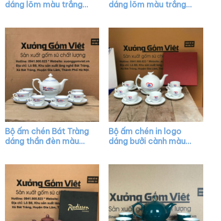
dáng lõm màu trắng
dáng lõm màu trắng
vẽ viền kim XG-AC26
XG-AC25
Bộ ấm chén Bát Tràng
Bộ ấm chén in logo
dáng thần đèn màu
dáng bưởi cành màu
trắng vẽ viền màu
trắng XG-AC02
XG-AC15