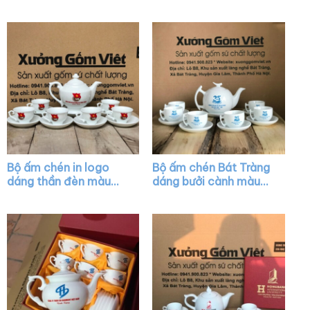
quai lượn màu trắng
trắng vẽ chỉ vàng XG-
XG-AC39
AC20
Bộ ấm chén in logo
Bộ ấm chén Bát Tràng
dáng thần đèn màu
dáng bưởi cành màu
trắng XG-AC14
trắng XG-AC03