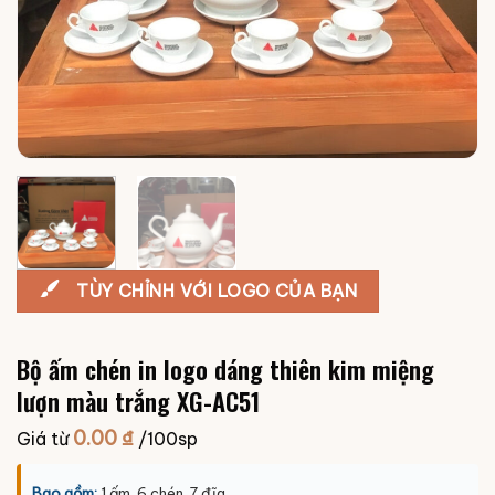
TÙY CHỈNH VỚI LOGO CỦA BẠN
Bộ ấm chén in logo dáng thiên kim miệng
lượn màu trắng XG-AC51
0.00
₫
Giá từ
/100sp
Bao gồm:
1 ấm, 6 chén, 7 đĩa