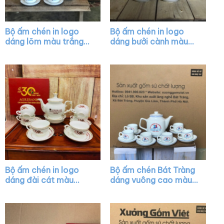
Bộ ấm chén in logo
Bộ ấm chén in logo
dáng lõm màu trắng
dáng bưởi cành màu
vẽ viền kim XG-AC26
trắng vẽ viền chỉ đỏ
XG-AC04
Bộ ấm chén in logo
Bộ ấm chén Bát Tràng
dáng đài cát màu
dáng vuông cao màu
trắng vẽ vàng XG-
trắng vẽ chỉ màu XG-
AC13
AC08