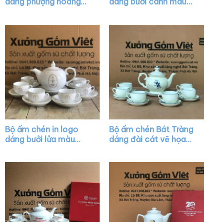
dáng phượng hoàng
dáng bưởi cành màu
màu trắng viền kim
trắng họa tiết sen
XG-AC33
hồng XG-AC06
Bộ ấm chén in logo
Bộ ấm chén Bát Tràng
dáng bưởi lửa màu
dáng đài cát vẽ họa
trắng vẽ chỉ vàng XG-
tiết chuồn chuồn XG-
AC22
AC16