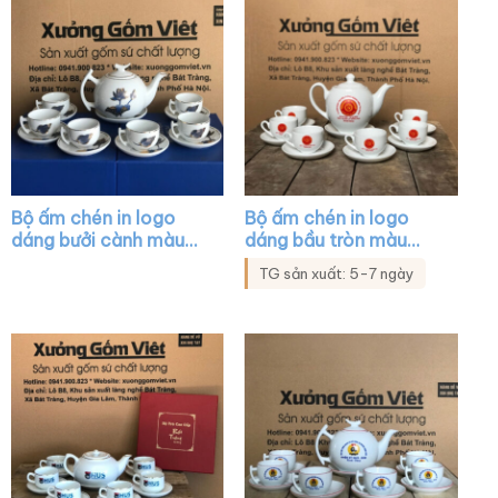
Bộ ấm chén in logo
Bộ ấm chén in logo
dáng bưởi cành màu
dáng bầu tròn màu
trắng họa tiết sen
trắng vẽ tay XG-AC18
TG sản xuất: 5-7 ngày
vàng kim XG-AC05