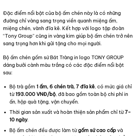
Đặc điểm nổi bật của bộ ấm chén này là có những
đường chỉ vàng sang trọng viền quanh miệng ấm,
miệng chén, vành đĩa kê. Kết hợp với logo tập đoàn
“Tony Group” cũng in vàng kim giúp bộ ấm chén trở nên
sang trọng hơn khi gửi tặng cho mọi người.
Bộ ấm chén gốm sứ Bát Tràng in logo TONY GROUP
dáng bưởi cành màu trắng có các đặc điểm nổi bật
sau:
Bộ trà gồm
1 ấm, 6 chén trà, 7 đĩa kê
, có mức giá chỉ
từ
193.000 VNĐ/bộ
, đã bao gồm toàn bộ chi phí in
ấn, hộp quà tặng, vận chuyển.
Thời gian sản xuất và hoàn thiện sản phẩm chỉ từ
7-
10 ngày
.
Bộ ấm chén đều được làm từ
gốm sứ cao cấp
và