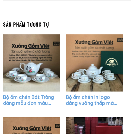
SẢN PHẨM TƯƠNG TỰ
Bộ ấm chén Bát Tràng
Bộ ấm chén in logo
dáng mẫu đơn màu
dáng vuông thấp màu
trắng vẽ chỉ vàng XG-
trắng vẽ viền kim XG-
AC20
AC27