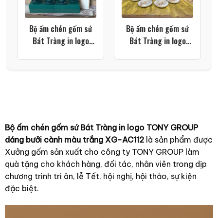
Bộ ấm chén gốm sứ
Bộ ấm chén gốm sứ
Bát Tràng in logo
Bát Tràng in logo
dáng đài cát họa tiết
trường học dáng
thuyền buồm xuôi gió
phượng hoàng họa
màu xanh lá XG-
tiết cành tre màu
AC106
trắng XG-AC105
Bộ ấm chén gốm sứ Bát Tràng in logo TONY GROUP
dáng bưởi cành màu trắng XG-AC112
là sản phẩm được
Xưởng gốm sản xuất cho công ty TONY GROUP làm
quà tặng cho khách hàng, đối tác, nhân viên trong dịp
chương trình tri ân, lễ Tết, hội nghị, hội thảo, sự kiện
đặc biệt.