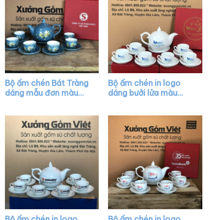
Bộ ấm chén Bát Tràng
Bộ ấm chén in logo
dáng mẫu đơn màu
dáng bưởi lửa màu
xanh dương họa tiết
trắng XG-AC45
hoa sen vàng XG-
AC37
Bộ ấm chén in logo
Bộ ấm chén in logo