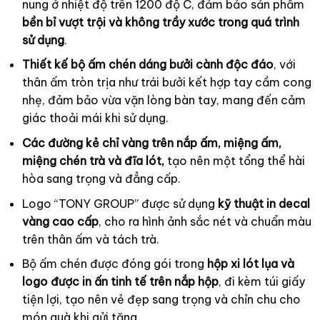
nung ở nhiệt độ trên 1200 độ C, đảm bảo sản phẩm
bền bỉ vượt trội và không trầy xước trong quá trình
sử dụng
.
Thiết kế bộ ấm chén dáng bưởi cành độc đáo
, với
thân ấm tròn trịa như trái bưởi kết hợp tay cầm cong
nhẹ, đảm bảo vừa vặn lòng bàn tay, mang đến cảm
giác thoải mái khi sử dụng.
Các đường kẻ chỉ vàng trên nắp ấm, miệng ấm,
miệng chén trà và đĩa lót,
tạo nên một tổng thể hài
hòa sang trọng và đẳng cấp.
Logo “TONY GROUP” được sử dụng
kỹ thuật in decal
vàng cao cấp
, cho ra hình ảnh sắc nét và chuẩn màu
trên thân ấm và tách trà.
Bộ ấm chén được đóng gói trong
hộp xi lót lụa và
logo được in ấn tinh tế trên nắp hộp
, đi kèm túi giấy
tiện lợi, tạo nên vẻ đẹp sang trọng và chỉn chu cho
món quà khi gửi tặng.