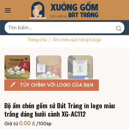
Skip
to
content
Tìm
kiếm:
Trang chủ
/
Ấm chén quà tặng in logo
TÙY CHỈNH VỚI LOGO CỦA BẠN
Bộ ấm chén gốm sứ Bát Tràng in logo màu
trắng dáng bưởi cành XG-AC112
0.00
₫
Giá từ
/100sp