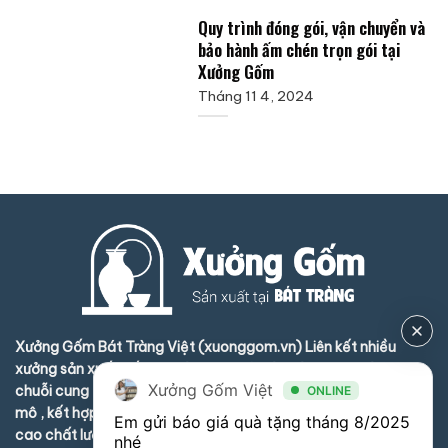
Quy trình đóng gói, vận chuyển và
bảo hành ấm chén trọn gói tại
Xưởng Gốm
Tháng 11 4, 2024
Xưởng Gốm Bát Tràng Việt (xuonggom.vn) Liên kết nhiều
xưởng sản xuất gốm sứ và phụ trợ ở Bát Tràng tạo thành
Xưởng Gốm Việt
chuỗi cung ứng hoàn hảo , nâng cao năng lực sản xuất quy
ONLINE
mô , kết hợp kinh nghiệm của nhiều nhà lò tại Bát Tràng nâng
Em gửi báo giá quà tặng tháng 8/2025 
cao chất lượng sản phẩm là sự kết hợp hoàn hảo giữa kỹ thuật
nhé