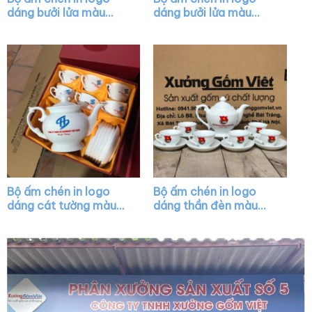
dáng bưởi lửa màu
dáng bưởi lửa màu
trắng XG-AC24
trắng vẽ chỉ vàng XG-
AC19
Bộ ấm chén in logo
Bộ ấm chén in logo
dáng cát tường màu
dáng thần đèn màu
trắng XG-AC44
trắng XG-AC14