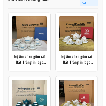
cả
Bộ ấm chén gốm sứ
Bộ ấm chén gốm sứ
Bát Tràng in logo
Bát Tràng in logo
màu trắng dáng bưởi
màu trắng dáng bưởi
lửa vẽ vàng kim XG-
cành XG-AC112
AC119