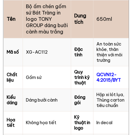
Bộ ấm chén gốm
sứ Bát Tràng in
Dung
Tên
logo TONY
650ml
tích
GROUP dáng bưởi
cành màu trắng
An toàn sức
Đặc
khỏe, thân
Mã số
XG-AC112
tính
thiện với môi
trường
Quy
Chất
QCVN12-
Gốm sứ
trình kỹ
liệu
4:2015/BYT
thuật
Hộp xi lót lụa,
Kiểu
Đóng
Dáng bưởi cành
Thùng carton
dáng
gói
tiêu chuẩn
Kỹ
Họa
Không họa tiết
thuật in
In decal
tiết
logo