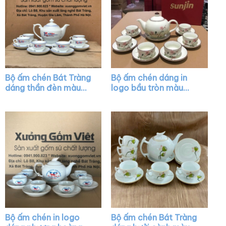
Bộ ấm chén Bát Tràng
Bộ ấm chén dáng in
dáng thần đèn màu
logo bầu tròn màu
trắng vẽ viền màu
trắng họa tiết hoa
XG-AC15
đào hồng XG-AC43
Bộ ấm chén in logo
Bộ ấm chén Bát Tràng