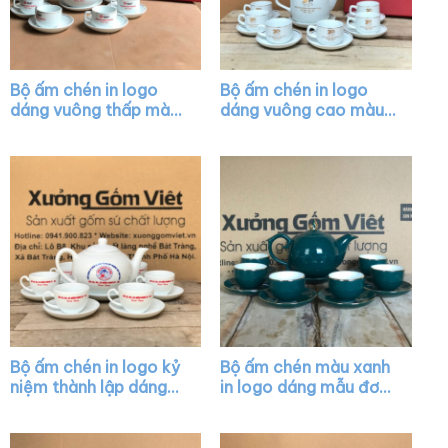
Bộ ấm chén in logo
Bộ ấm chén in logo
dáng vuông thấp màu
dáng vuông cao màu
trắng XG-AC34
trắng vẽ vàng kim
XG-AC07
Bộ ấm chén in logo kỷ
Bộ ấm chén màu xanh
niệm thành lập dáng
in logo dáng mẫu đơn
quai lượn màu trắng
vẽ chỉ vàng XG-AC01
XG-AC39