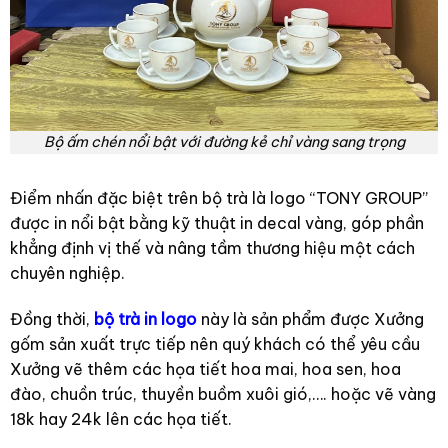
Bộ ấm chén nổi bật với đường kẻ chỉ vàng sang trọng
Điểm nhấn đặc biệt trên bộ trà là logo “TONY GROUP”
được in nổi bật bằng kỹ thuật in decal vàng, góp phần
khẳng định vị thế và nâng tầm thương hiệu một cách
chuyên nghiệp.
Đồng thời,
bộ trà in logo
này là sản phẩm được Xưởng
gốm sản xuất trực tiếp nên quý khách có thể yêu cầu
Xưởng vẽ thêm các họa tiết hoa mai, hoa sen, hoa
đào, chuồn trúc, thuyền buồm xuôi gió,…. hoặc vẽ vàng
18k hay 24k lên các họa tiết.