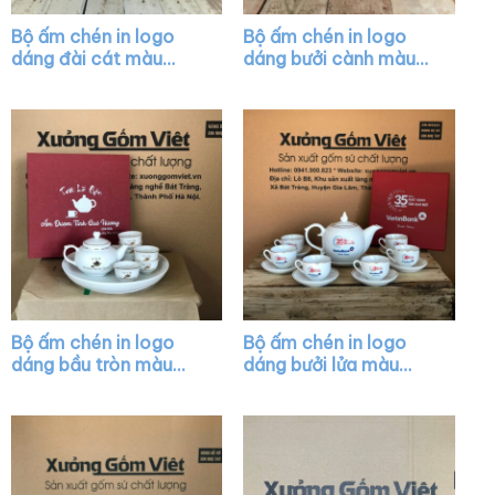
Bộ ấm chén in logo
Bộ ấm chén in logo
dáng đài cát màu
dáng bưởi cành màu
trắng họa tiết hoa sen
trắng XG-AC02
in decal vàng XG-
AC10
Bộ ấm chén in logo
Bộ ấm chén in logo
dáng bầu tròn màu
dáng bưởi lửa màu
trắng kẻ chỉ vàng XG-
trắng vẽ chỉ vàng XG-
AC29
AC19