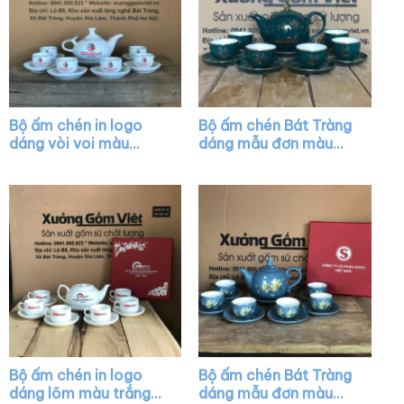
Bộ ấm chén in logo
Bộ ấm chén Bát Tràng
dáng vòi voi màu
dáng mẫu đơn màu
trắng vẽ chỉ vàng XG-
xanh cổ vịt họa tiết
AC28
hoa sen XG-AC40
Bộ ấm chén in logo
Bộ ấm chén Bát Tràng
dáng lõm màu trắng
dáng mẫu đơn màu