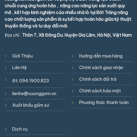
chuỗi cung ứng hoàn hảo , nâng cao năng lực sản xuất quy
mô , kết hợp kinh nghiệm của nhiều nhà lò tại Bát Tràng nâng
cao chất lượng sản phẩm là sự kết hợp hoàn hảo giữa kỹ thuật
truyền thống và tư duy đổi mới.
Địa chỉ :
Thôn 7, Xã Đông Dư. Huyện Gia Lâm, Hà Nội, Việt Nam
Giới Thiệu
Hướng dẫn mua hàng
Liên Hệ
Chính sách giao nhận
Chính sách đổi trả
Đt:
094.1900.823
Chính sách bảo mật
lienhe@xuonggom.vn
Phương thức thanh toán
Xuất khẩu gốm sứ
Dịch vụ