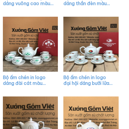
dáng vuông cao màu
dáng thần đèn màu
trắng XG-AC09
trắng vẽ chỉ vàng XG-
AC12
Bộ ấm chén in logo
Bộ ấm chén in logo
dáng đài cát màu
đại hội dáng bưởi lửa
trắng vẽ vàng XG-
màu trắng XG-AC21
AC11