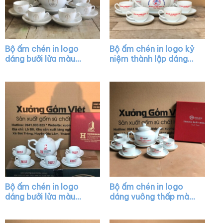
Bộ ấm chén in logo
Bộ ấm chén in logo kỷ
dáng bưởi lửa màu
niệm thành lập dáng
trắng vẽ chỉ vàng XG-
quai lượn màu trắng
AC22
XG-AC39
Bộ ấm chén in logo
Bộ ấm chén in logo
dáng bưởi lửa màu
dáng vuông thấp màu
trắng XG-AC42
trắng XG-AC34