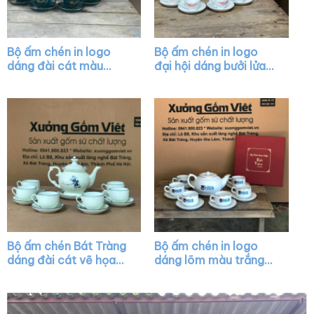
Bộ ấm chén in logo
Bộ ấm chén in logo
dáng đài cát màu
đại hội dáng bưởi lửa
xanh họa tiết vẽ vàng
màu trắng XG-AC23
XG-AC35
Bộ ấm chén Bát Tràng
Bộ ấm chén in logo
dáng đài cát vẽ họa
dáng lõm màu trắng
tiết chuồn chuồn XG-
vẽ viền kim XG-AC26
AC16