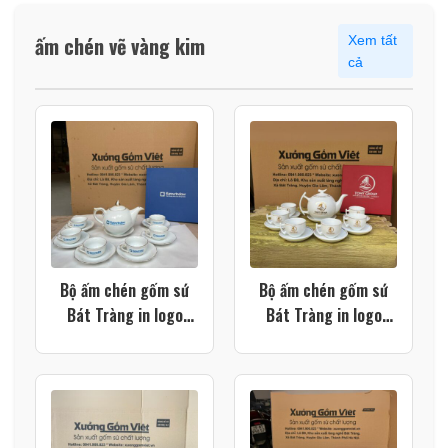
ấm chén vẽ vàng kim
Xem tất
cả
Bộ ấm chén gốm sứ
Bộ ấm chén gốm sứ
Bát Tràng in logo
Bát Tràng in logo
màu trắng dáng bưởi
màu trắng dáng bưởi
lửa vẽ vàng kim XG-
cành XG-AC112
AC119