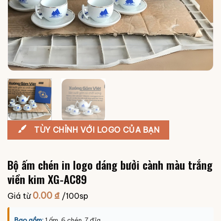
TÙY CHỈNH VỚI LOGO CỦA BẠN
Bộ ấm chén in logo dáng bưởi cành màu trắng
viền kim XG-AC89
0.00
₫
Giá từ
/100sp
Bao gồm:
1 ấm, 6 chén, 7 đĩa