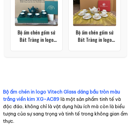
Bộ ấm chén gốm sứ
Bộ ấm chén gốm sứ
Bát Tràng in logo
Bát Tràng in logo
dáng đài cát họa tiết
trường học dáng
thuyền buồm xuôi gió
phượng hoàng họa
màu xanh lá XG-
tiết cành tre màu
AC106
trắng XG-AC105
Bộ ấm chén in logo Vitech Glass dáng bầu tròn màu
trắng viền kim XG-AC89
là một sản phẩm tinh tế và
độc đáo, không chỉ là vật dụng hữu ích mà còn là biểu
tượng của sự sang trọng và tinh tế trong không gian ẩm
thực.