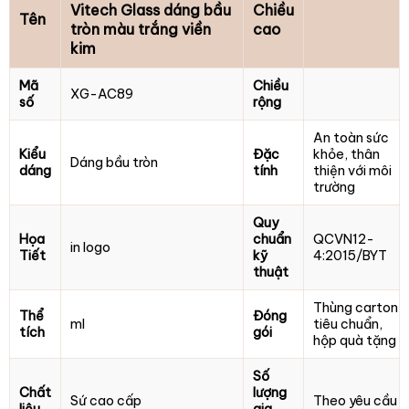
Vitech Glass dáng bầu
Chiều
Tên
tròn màu trắng viền
cao
kim
Mã
Chiều
XG-AC89
số
rộng
An toàn sức
Kiểu
Đặc
khỏe, thân
Dáng bầu tròn
dáng
tính
thiện với môi
trường
Quy
Họa
chuẩn
QCVN12-
in logo
Tiết
kỹ
4:2015/BYT
thuật
Thùng carton
Thể
Đóng
ml
tiêu chuẩn,
tích
gói
hộp quà tặng
Số
Chất
lượng
Sứ cao cấp
Theo yêu cầu
liệu
gia