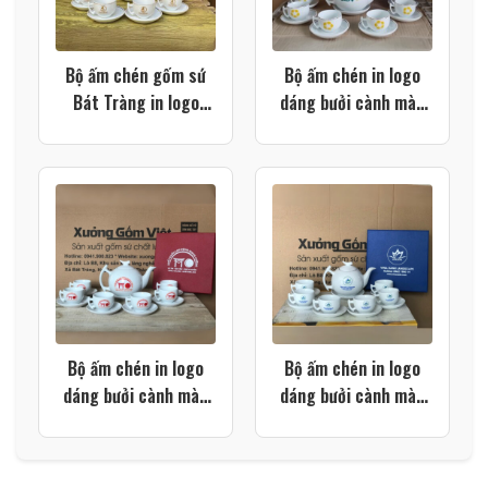
Bộ ấm chén gốm sứ
Bộ ấm chén in logo
Bát Tràng in logo
dáng bưởi cành màu
màu trắng dáng bưởi
trắng kẻ chỉ vàng kim
cành XG-AC112
XG-AC96
Bộ ấm chén in logo
Bộ ấm chén in logo
dáng bưởi cành màu
dáng bưởi cành màu
trắng XG-AC90
trắng XG-AC88