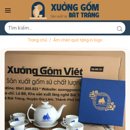
Skip
to
content
Tìm
kiếm:
Trang chủ
/
Ấm chén quà tặng in logo