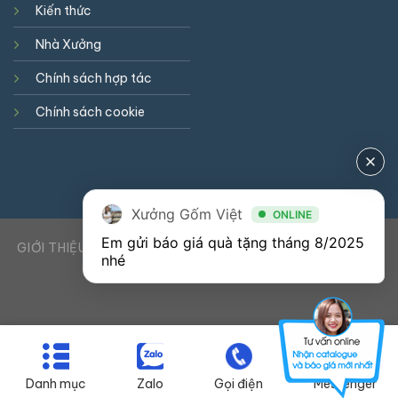
Kiến thức
Nhà Xưởng
Chính sách hợp tác
Chính sách cookie
Xưởng Gốm Việt
ONLINE
Em gửi báo giá quà tặng tháng 8/2025 
GIỚI THIỆU
DỊCH VỤ
KIẾN THỨC
LIÊN HỆ
0941900823
nhé
Danh mục
Zalo
Gọi điện
Messenger