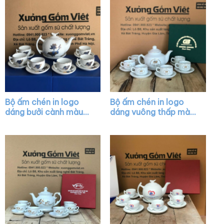
Bộ ấm chén in logo
Bộ ấm chén in logo
dáng bưởi cành màu
dáng vuông thấp màu
trắng họa tiết sen
trắng vẽ viền kim XG-
vàng kim XG-AC05
AC27