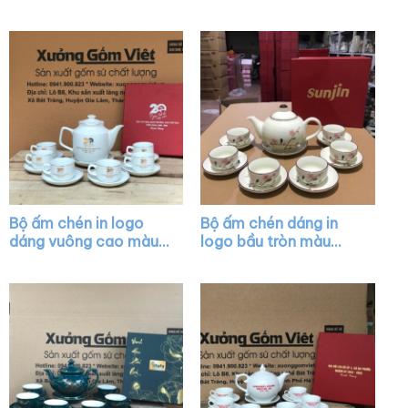
XG-AC25
xanh dương họa tiết
hoa sen vàng XG-
AC37
Bộ ấm chén in logo
Bộ ấm chén dáng in
dáng vuông cao màu
logo bầu tròn màu
trắng vẽ vàng kim
trắng họa tiết hoa
XG-AC07
đào hồng XG-AC43