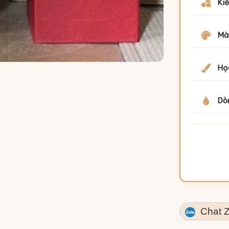
Kiể
Mà
Họa
Dò
Chat Z