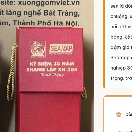
sen là d
chuộng l
nổi bật v
bóng, kết
đậm giá t
Seamap đ
nghiệp 30
trọng, tr
Dò