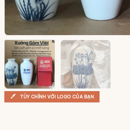
TÙY CHỈNH VỚI LOGO CỦA BẠN