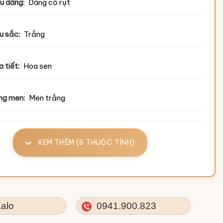
u dáng:
Dáng cổ rụt
u sắc:
Trắng
 tiết:
Hoa sen
ng men:
Men trắng
XEM THÊM (6 THUỘC TÍNH)
alo
0941.900.823