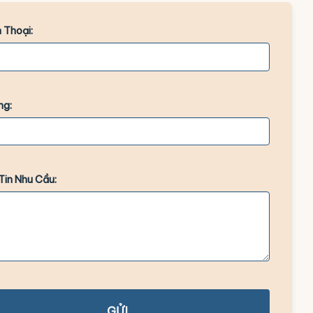
 Thoại:
ng:
Tin Nhu Cầu:
GỬI