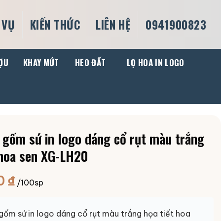
 VỤ
KIẾN THỨC
LIÊN HỆ
0941900823
ỢU
KHAY MỨT
HEO ĐẤT
LỌ HOA IN LOGO
 gốm sứ in logo dáng cổ rụt màu trắng
 hoa sen XG-LH20
0
₫
/100sp
gốm sứ in logo dáng cổ rụt màu trắng họa tiết hoa