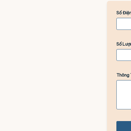
Số Điện
Số Lượ
Thông 