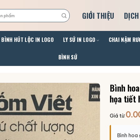
GIỚI THIỆU
DỊCH
BÌNH HÚT LỘC IN LOGO
LY SỨ IN LOGO
CHAI NẬM RƯ
BÌNH SỨ
Bình hoa
họa tiết
0.0
Giá từ
Bình hoa 