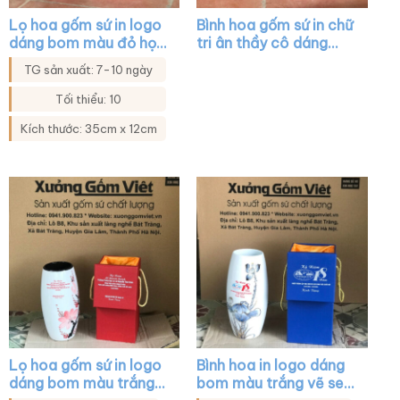
Lọ hoa gốm sứ in logo
Bình hoa gốm sứ in chữ
dáng bom màu đỏ họa
tri ân thầy cô dáng
tiết hoa tulip xanh
bom màu kem vẽ sen
TG sản xuất: 7-10 ngày
XG-LH45
vàng XG-LH04
Tối thiểu: 10
Kích thước: 35cm x 12cm
Lọ hoa gốm sứ in logo
Bình hoa in logo dáng
dáng bom màu trắng
bom màu trắng vẽ sen