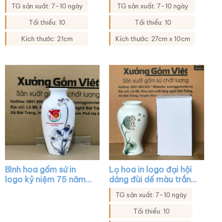
họa tiết hoa đào XG-
xanh viền kim XG-
TG sản xuất: 7-10 ngày
TG sản xuất: 7-10 ngày
LH25
LH38
Tối thiểu: 10
Tối thiểu: 10
Kích thước: 21cm
Kích thước: 27cm x 10cm
Bình hoa gốm sứ in
Lọ hoa in logo đại hội
logo kỷ niệm 75 năm
dáng đùi dế màu trắng
ngày 27-7 dáng cổ rút
họa tiết hoa bồ công
TG sản xuất: 7-10 ngày
màu trắng vẽ sen xanh
anh XG-LH33
viền kim XG-LH14
Tối thiểu: 10