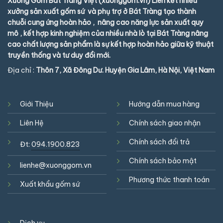
Xưởng Gốm Bát Tràng Việt (xuonggom.vn) Liên kết nhiều
xưởng sản xuất gốm sứ và phụ trợ ở Bát Tràng tạo thành
chuỗi cung ứng hoàn hảo , nâng cao năng lực sản xuất quy
mô , kết hợp kinh nghiệm của nhiều nhà lò tại Bát Tràng nâng
cao chất lượng sản phẩm là sự kết hợp hoàn hảo giữa kỹ thuật
truyền thống và tư duy đổi mới.
Địa chỉ :
Thôn 7, Xã Đông Dư. Huyện Gia Lâm, Hà Nội, Việt Nam
Giới Thiệu
Hướng dẫn mua hàng
Liên Hệ
Chính sách giao nhận
Chính sách đổi trả
Đt:
094.1900.823
Chính sách bảo mật
lienhe@xuonggom.vn
Phương thức thanh toán
Xuất khẩu gốm sứ