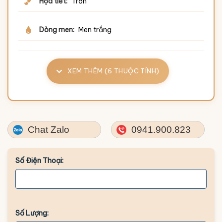
Họa tiết:
Trơn
Dòng men:
Men trắng
XEM THÊM (6 THUỘC TÍNH)
Chat Zalo
0941.900.823
Số Điện Thoại:
Số Lượng: