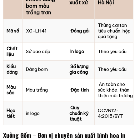
xuất xứ
Hà Nội
bom màu
trắng trơn
Thùng carton
Mã số
XG-LH41
Đóng gói
tiêu chuẩn, hộp
quà tặng
Chất
Sứ cao cấp
In logo
Theo yêu cầu
liệu
Kiểu
Số lượng
Dáng bom
Theo yêu cầu
dáng
gia công
An toàn cho
Màu
Màu trắng
Đặc tính
sức khỏe, thân
sắc
thiện môi trường
Quy
Họa
QCVN12-
in logo
chuẩn kỹ
tiết
4:2015/BYT
thuật
Xưởng Gốm – Đơn vị chuyên sản xuất bình hoa in