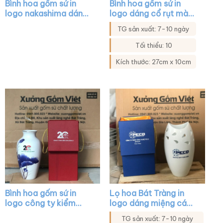
Bình hoa gốm sứ in
Bình hoa gốm sứ in
logo nakashima dáng
logo dáng cổ rụt màu
búp măng màu trắng
trắng họa tiết hoa sen
TG sản xuất: 7-10 ngày
vẽ hoa lá XG-LH15
XG-LH21
Tối thiểu: 10
Kích thước: 27cm x 10cm
Bình hoa gốm sứ in
Lọ hoa Bát Tràng in
logo công ty kiểm
logo dáng miệng cá
toán đông á dáng cổ
khoét màu trắng XG-
TG sản xuất: 7-10 ngày