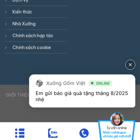
Dịch vụ
Kiến thức
Nhà Xưởng
Chính sách hợp tác
Chính sách cookie
Xưởng Gốm Việt
ONLINE
Em gửi báo giá quà tặng tháng 8/2025 
GIỚI THIỆU
DỊCH VỤ
KIẾN THỨC
LIÊN HỆ
0941900823
nhé