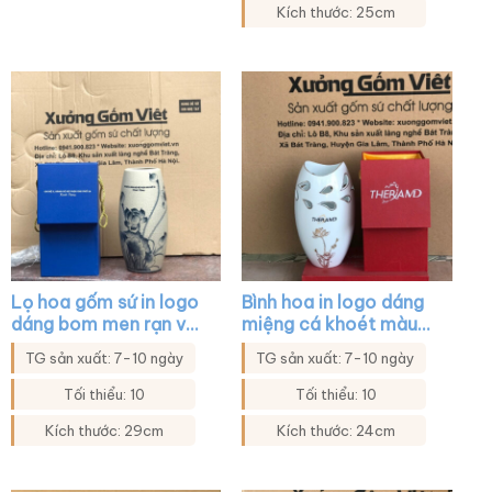
Kích thước: 25cm
Lọ hoa gốm sứ in logo
Bình hoa in logo dáng
dáng bom men rạn vẽ
miệng cá khoét màu
sen đen XG-LH30
trắng họa tiết hoa sen
TG sản xuất: 7-10 ngày
TG sản xuất: 7-10 ngày
XG-LH22
Tối thiểu: 10
Tối thiểu: 10
Kích thước: 29cm
Kích thước: 24cm