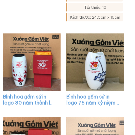
rụt màu trắng vẽ sen
LH42
xanh viền kim XG-
Tối thiểu: 10
LH07
Kích thước: 24.5cm x 10cm
Bình hoa gốm sứ in
Bình hoa gốm sứ in
logo 30 năm thành lập
logo 75 năm kỷ niệm
trường dáng bom màu
ngày 27-7 dáng
trắng vẽ hoa đào đỏ
miệng cá màu trắng
XG-LH05
vẽ sen xanh viền kim
XG-LH08