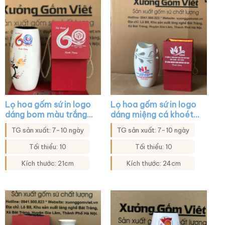
Lọ hoa gốm sứ in logo
Lọ hoa gốm sứ in logo
dáng bom màu trắng
dáng miệng cá khoét
họa tiết mai đào XG-
màu trắng viền kim
TG sản xuất: 7-10 ngày
TG sản xuất: 7-10 ngày
LH29
XG-LH28
Tối thiểu: 10
Tối thiểu: 10
Kích thước: 21cm
Kích thước: 24cm