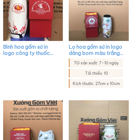
Bình hoa gốm sứ in
Lọ hoa gốm sứ in logo
logo công ty thuốc
dáng bom màu trắng
thú y dáng bom màu
họa tiết mai đào XG-
TG sản xuất: 7-10 ngày
trắng vẽ cành đào đỏ
LH39
XG-LH10
Tối thiểu: 10
Kích thước: 27cm x 10cm