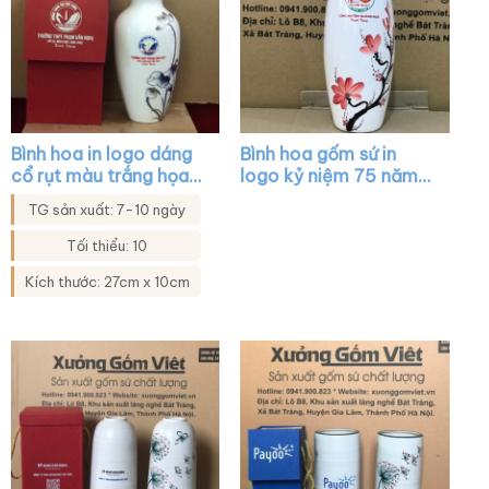
Bình hoa in logo dáng
Bình hoa gốm sứ in
cổ rụt màu trắng họa
logo kỷ niệm 75 năm
tiết sen xanh viền kim
ngày 17-7 dáng bom
TG sản xuất: 7-10 ngày
XG-LH23
màu trắng vẽ cành
đào đỏ XG-LH13
Tối thiểu: 10
Kích thước: 27cm x 10cm