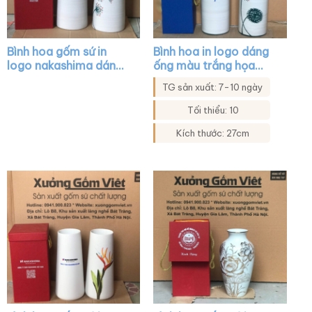
Bình hoa gốm sứ in
Bình hoa in logo dáng
logo nakashima dáng
ống màu trắng họa
trụ cổ hẹp màu trắng
tiết hoa bồ công anh
TG sản xuất: 7-10 ngày
vẽ hoa XG-LH16
XG-LH19
Tối thiểu: 10
Kích thước: 27cm