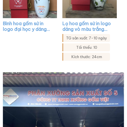
Bình hoa gốm sứ in
Lọ hoa gốm sứ in logo
logo đại học y dáng
dáng vò màu trắng
miệng cá khoét màu
họa tiết sen xanh XG-
TG sản xuất: 7-10 ngày
trắng XG-LH11
LH24
Tối thiểu: 10
Kích thước: 24cm