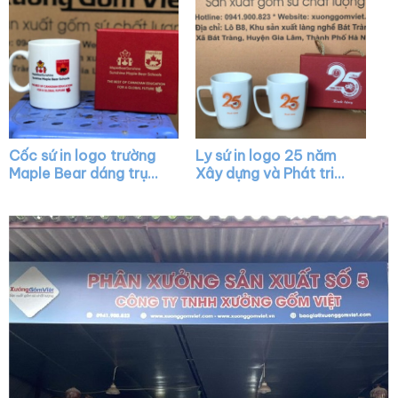
Cốc sứ in logo trường
Ly sứ in logo 25 năm
Maple Bear dáng trụ
Xây dựng và Phát triển
cao màu trắng có
dáng chữ V quai vuông
quai C XG-LS23
XG-LS34