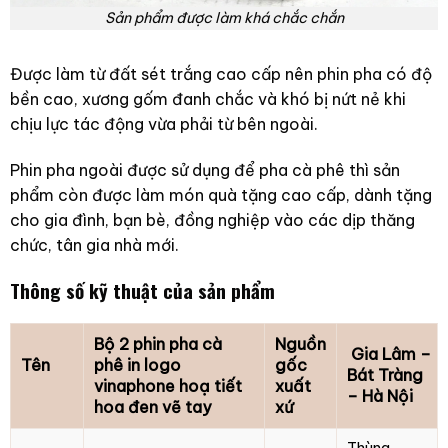
Sản phẩm được làm khá chắc chắn
Được làm từ đất sét trắng cao cấp nên phin pha có độ
bền cao, xương gốm đanh chắc và khó bị nứt nẻ khi
chịu lực tác động vừa phải từ bên ngoài.
Phin pha ngoài được sử dụng để pha cà phê thì sản
phẩm còn được làm món quà tặng cao cấp, dành tặng
cho gia đình, bạn bè, đồng nghiệp vào các dịp thăng
chức, tân gia nhà mới.
Thông số kỹ thuật của sản phẩm
Bộ 2 phin pha cà
Nguồn
Gia Lâm –
Tên
phê in logo
gốc
Bát Tràng
vinaphone hoạ tiết
xuất
– Hà Nội
hoa đen vẽ tay
xứ
Thùng