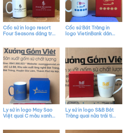
Cốc sứ in logo resort
Cốc sứ Bát Tràng in
Four Seasons dáng trụ
logo VietinBank dáng
cao màu trắng có
trụ màu trắng có nắp
quai C XG-LS22
quai C XG-LS09
Ly sứ in logo May Sao
Ly sứ in logo S&B Bát
Việt quai C màu xanh
Tràng quai nửa trái tim
dương XG-LS30
XG-LS44