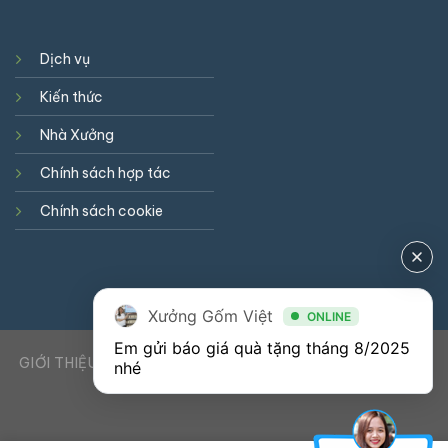
Dịch vụ
Kiến thức
Nhà Xưởng
Chính sách hợp tác
Chính sách cookie
Xưởng Gốm Việt
ONLINE
Em gửi báo giá quà tặng tháng 8/2025 
GIỚI THIỆU
DỊCH VỤ
KIẾN THỨC
LIÊN HỆ
0941900823
nhé