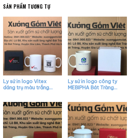
SẢN PHẨM TƯƠNG TỰ
Ly sứ in logo Vitex
Ly sứ in logo công ty
dáng trụ màu trắng
MEBIPHA Bát Tràng
quai C XG-LS36
dáng trụ quai C XG-
LS38