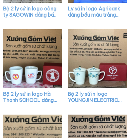
Bộ 2 ly sứ in logo công
Ly sứ in logo Agribank
ty SAGOWIN dáng bầu
dáng bầu màu trắng
màu trắng có quai
chóp lửa có nắp quai
XG-LS26
cách điệu XG-LS17
Bộ 2 ly sứ in logo Hà
Bộ 2 ly sứ in logo
Thanh SCHOOL dáng
YOUNGJIN ELECTRICS
chữ V màu trắng quai
có nắp họa tiết vẽ tay
vuông XG-LS27
XG-LS28