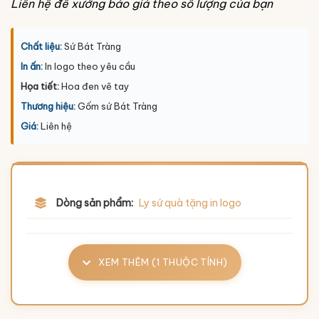
Liên hệ để xưởng báo giá theo số lượng của bạn
Chất liệu:
Sứ Bát Tràng
In ấn:
In logo theo yêu cầu
Họa tiết:
Hoa đen vẽ tay
Thương hiệu:
Gốm sứ Bát Tràng
Giá:
Liên hệ
Dòng sản phẩm:
Ly sứ quà tặng in logo
XEM THÊM (1 THUỘC TÍNH)