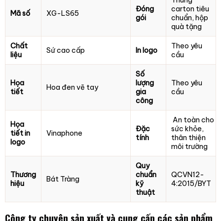
Đóng
carton tiêu
Mã số
XG-LS65
gói
chuẩn, hộp
quà tặng
Chất
Theo yêu
Sứ cao cấp
In logo
liệu
cầu
Số
Họa
lượng
Theo yêu
Hoa đen vẽ tay
tiết
gia
cầu
công
An toàn cho
Họa
Đặc
sức khỏe,
tiết in
Vinaphone
tính
thân thiện
logo
môi trường
Quy
Thương
chuẩn
QCVN12-
Bát Tràng
hiệu
kỹ
4:2015/BYT
thuật
Công ty chuyên sản xuất và cung cấp các sản phẩm