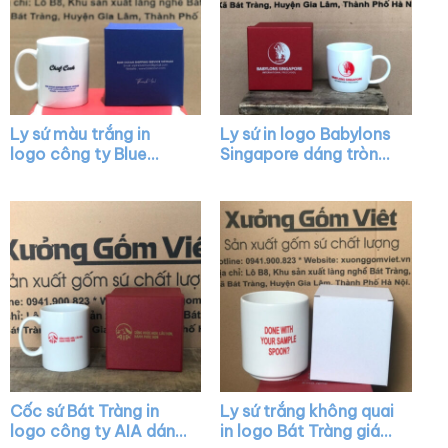
Ly sứ màu trắng in
Ly sứ in logo Babylons
logo công ty Blue
Singapore dáng tròn
Ocean dáng trụ quai C
lùn màu trắng có quai
XG-LS04
XG-LS08
Cốc sứ Bát Tràng in
Ly sứ trắng không quai
logo công ty AIA dáng
in logo Bát Tràng giá