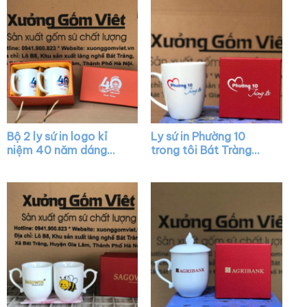
Bộ 2 ly sứ in logo kỉ
Ly sứ in Phường 10
niệm 40 năm dáng
trong tôi Bát Tràng
tròn màu trắng có
quai nửa trái tim XG-
quai XG-LS07
LS42