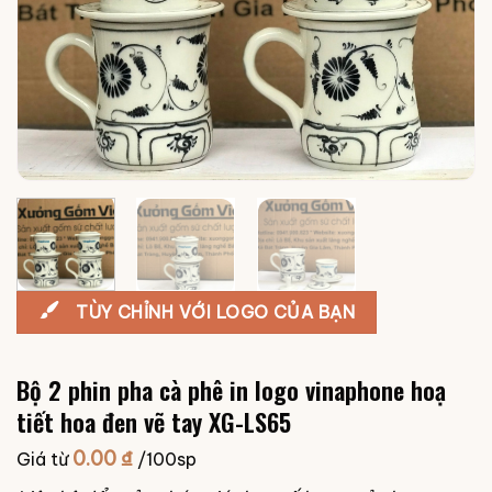
TÙY CHỈNH VỚI LOGO CỦA BẠN
Bộ 2 phin pha cà phê in logo vinaphone hoạ
tiết hoa đen vẽ tay XG-LS65
0.00
₫
Giá từ
/100sp