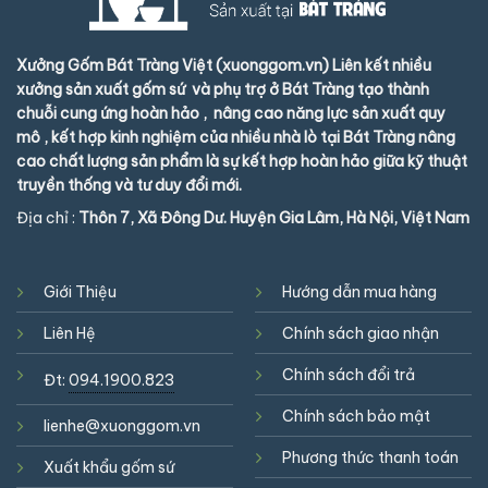
Xưởng Gốm Bát Tràng Việt (xuonggom.vn) Liên kết nhiều
xưởng sản xuất gốm sứ và phụ trợ ở Bát Tràng tạo thành
chuỗi cung ứng hoàn hảo , nâng cao năng lực sản xuất quy
mô , kết hợp kinh nghiệm của nhiều nhà lò tại Bát Tràng nâng
cao chất lượng sản phẩm là sự kết hợp hoàn hảo giữa kỹ thuật
truyền thống và tư duy đổi mới.
Địa chỉ :
Thôn 7, Xã Đông Dư. Huyện Gia Lâm, Hà Nội, Việt Nam
Giới Thiệu
Hướng dẫn mua hàng
Liên Hệ
Chính sách giao nhận
Chính sách đổi trả
Đt:
094.1900.823
Chính sách bảo mật
lienhe@xuonggom.vn
Phương thức thanh toán
Xuất khẩu gốm sứ