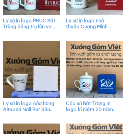
Ly sứ in logo PHUC Bát
Ly sứ in logo nhà
Tràng dáng trụ lùn vai
thuốc Quang Minh
vuông XG-LS39
dáng trụ cao màu
trắng có quai C XG-
LS13
Ly sứ in logo cửa hàng
Cốc sứ Bát Tràng in
Almond Nail Bar dáng
logo kỉ niệm 20 năm
vát màu trắng có quai
dáng bầu màu trắng
XG-LS16
nắp chóp lửa viền kim
XG-LS10