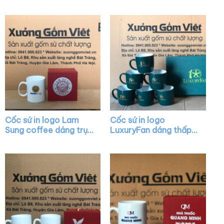
trụ cao màu trắng có
rẻ XG-LS01
quai C XG-LS20
Cốc sứ in logo Lam
Cốc sứ in logo
Sung coffee dáng trụ
LuxuryFan dáng thấp
cao màu trắng quai C
quai C màu xanh lá vẽ
XG-LS15
vàng XG-LS29