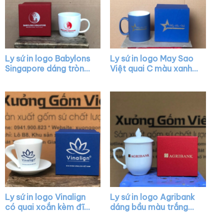
Ly sứ in logo Babylons
Ly sứ in logo May Sao
Singapore dáng tròn
Việt quai C màu xanh
lùn màu trắng có quai
dương XG-LS30
XG-LS08
Ly sứ in logo Vinalign
Ly sứ in logo Agribank
có quai xoắn kèm đĩa
dáng bầu màu trắng
lót XG-LS40
chóp lửa có nắp quai