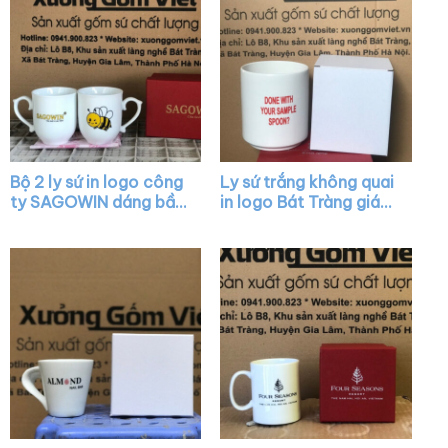
Bộ 2 ly sứ in logo công
Ly sứ trắng không quai
ty SAGOWIN dáng bầu
in logo Bát Tràng giá
màu trắng có quai
rẻ XG-LS01
XG-LS26