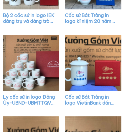
Bộ 2 cốc sứ in logo IEK
Cốc sứ Bát Tràng in
dáng trụ và dáng tròn
logo kỉ niệm 20 năm
lùn màu trắng có quai
dáng bầu màu trắng
XG-LS21
nắp chóp lửa viền kim
XG-LS10
Ly cốc sứ in logo Đảng
Cốc sứ Bát Tràng in
Ủy-UBND-UBMTTQVN
logo VietinBank dáng
Phường Thạch Xuân
trụ màu trắng có nắp
Chúc mừng Kỷ niệm 41
quai C XG-LS09
năm Ngày Nhà Giáo
Việt Nam dáng lùn