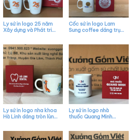
Ly sứ in logo 25 năm
Cốc sứ in logo Lam
Xây dựng và Phát triển
Sung coffee dáng trụ
dáng chữ V quai vuông
cao màu trắng quai C
XG-LS34
XG-LS15
Ly sứ in logo nha khoa
Ly sứ in logo nhà
Hà Linh dáng tròn lùn
thuốc Quang Minh
màu trắng có quai
dáng trụ cao màu
XG-LS06
trắng có quai C XG-
LS13