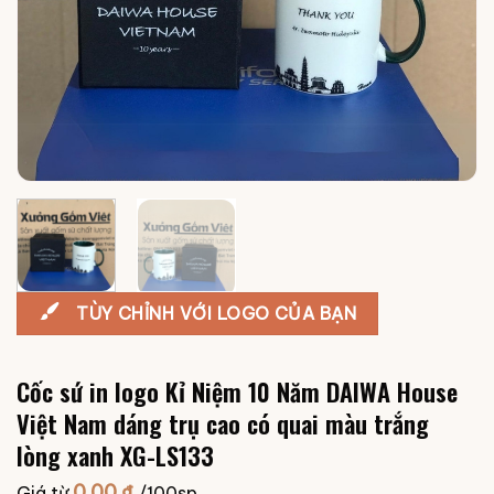
TÙY CHỈNH VỚI LOGO CỦA BẠN
Cốc sứ in logo Kỉ Niệm 10 Năm DAIWA House
Việt Nam dáng trụ cao có quai màu trắng
lòng xanh XG-LS133
0.00
₫
Giá từ
/100sp