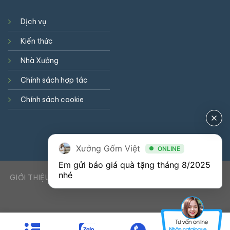
Dịch vụ
Kiến thức
Nhà Xưởng
Chính sách hợp tác
Chính sách cookie
Xưởng Gốm Việt
ONLINE
Em gửi báo giá quà tặng tháng 8/2025 
nhé
GIỚI THIỆU
DỊCH VỤ
KIẾN THỨC
LIÊN HỆ
0941900823