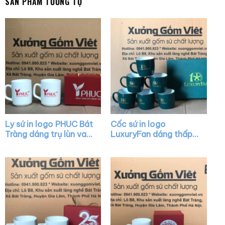
SẢN PHẨM TƯƠNG TỰ
Ly sứ in logo PHUC Bát
Cốc sứ in logo
Tràng dáng trụ lùn vai
LuxuryFan dáng thấp
vuông XG-LS39
quai C màu xanh lá vẽ
vàng XG-LS29