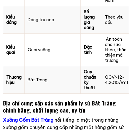
Nam
Số
Kiểu
lượng
Theo yêu
Dáng trụ cao
dáng
gia
cầu
công
An toàn
cho sức
Kiểu
Đặc
Quai vuông
khỏe, thân
quai
tính
thiện môi
trường
Quy
Thương
chuẩn
QCVN12-
Bát Tràng
hiệu
kỹ
4:2015/BYT
thuật
Địa chỉ cung cấp các sản phẩm ly sứ Bát Tràng
chính hãng, chất lượng cao, uy tín
Xưởng Gốm Bát Tràng
nổi tiếng là một trong những
xưởng gốm chuyên cung cấp những mặt hàng gốm sứ