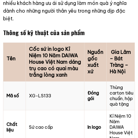
nhiều khách hàng ưu ái sử dụng làm món quà ý nghĩa
dành cho những người thân yêu trong những dịp đặc
biệt.
Thông số kỹ thuật của sản phẩm
Cốc sứ in logo Kỉ
Nguồn
Gia Lâm
Niệm 10 Năm DAIWA
Tên
gốc
– Bát
House Việt Nam dáng
xuất
Tràng –
trụ cao có quai màu
xứ
Hà Nội
trắng lòng xanh
Thùng
Đóng
carton tiêu
Mã số
XG-LS133
gói
chuẩn, hộp
quà tặng
Kỉ Niệm 10
Năm
Chất
Sứ cao cấp
In logo
DAIWA
liệu
House Việt