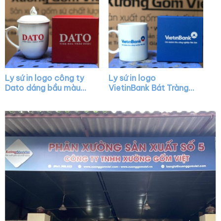
quai C XG-LS33
Ly sứ in logo công ty
Ly sứ in logo
Dato dáng bầu màu
VietinBank Bát Tràng
trắng có nắp chóp lửa
dáng trụ quai C XG-
viền kim XG-LS24
LS43