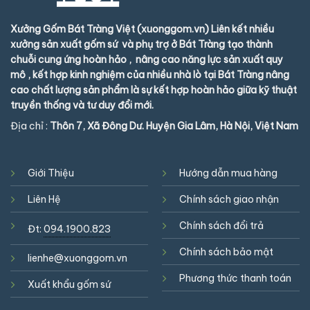
Xưởng Gốm Bát Tràng Việt (xuonggom.vn) Liên kết nhiều
xưởng sản xuất gốm sứ và phụ trợ ở Bát Tràng tạo thành
chuỗi cung ứng hoàn hảo , nâng cao năng lực sản xuất quy
mô , kết hợp kinh nghiệm của nhiều nhà lò tại Bát Tràng nâng
cao chất lượng sản phẩm là sự kết hợp hoàn hảo giữa kỹ thuật
truyền thống và tư duy đổi mới.
Địa chỉ :
Thôn 7, Xã Đông Dư. Huyện Gia Lâm, Hà Nội, Việt Nam
Giới Thiệu
Hướng dẫn mua hàng
Liên Hệ
Chính sách giao nhận
Chính sách đổi trả
Đt:
094.1900.823
Chính sách bảo mật
lienhe@xuonggom.vn
Phương thức thanh toán
Xuất khẩu gốm sứ