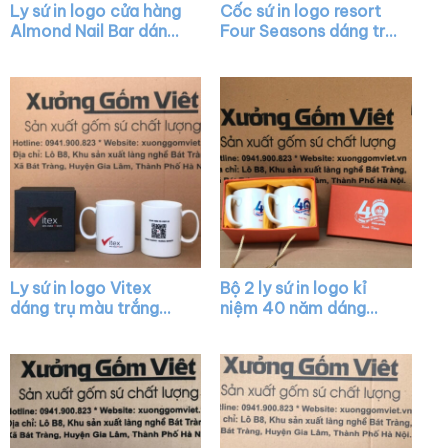
Ly sứ in logo cửa hàng
Cốc sứ in logo resort
Almond Nail Bar dáng
Four Seasons dáng trụ
vát màu trắng có quai
cao màu trắng có
XG-LS16
quai C XG-LS22
Ly sứ in logo Vitex
Bộ 2 ly sứ in logo kỉ
dáng trụ màu trắng
niệm 40 năm dáng
quai C XG-LS36
tròn màu trắng có
quai XG-LS07