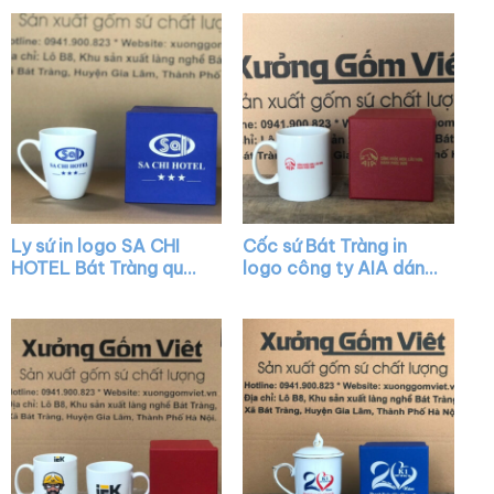
cách điệu XG-LS17
Ly sứ in logo SA CHI
Cốc sứ Bát Tràng in
HOTEL Bát Tràng quai
logo công ty AIA dáng
nửa trái tim XG-LS31
trụ cao màu trắng có
quai C XG-LS20