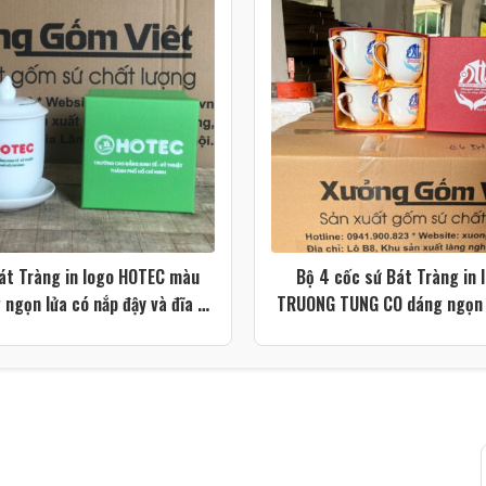
át Tràng in logo HOTEC màu
Bộ 4 cốc sứ Bát Tràng in 
 ngọn lửa có nắp đậy và đĩa kê
TRUONG TUNG CO dáng ngọn 
XG-LS213
màu trắng kẻ chỉ vàng X