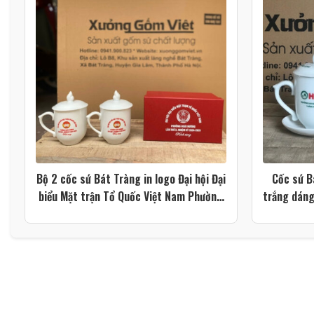
Bộ 2 cốc sứ Bát Tràng in logo Đại hội Đại
Cốc sứ B
biểu Mặt trận Tổ Quốc Việt Nam Phường
trắng dáng
Hoài Hương màu trắng dáng ngọn lửa có
nắp XG-LS216