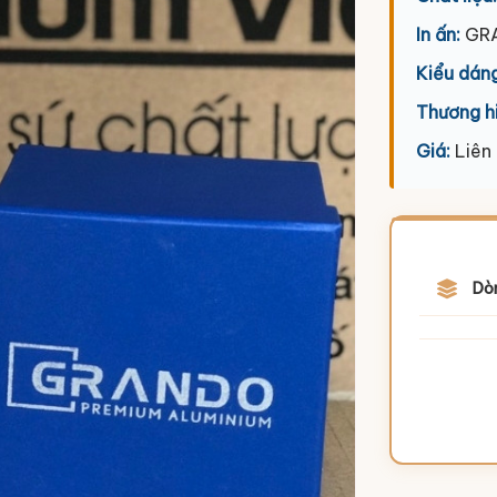
In ấn:
GR
Kiểu dáng
Thương h
Giá:
Liên
Dò