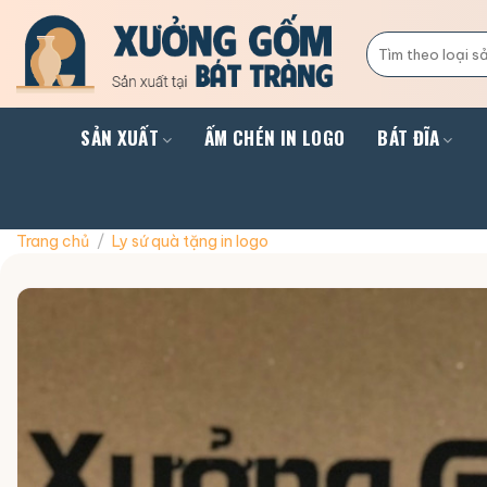
Skip
to
Tìm
kiếm:
content
SẢN XUẤT
ẤM CHÉN IN LOGO
BÁT ĐĨA
Trang chủ
/
Ly sứ quà tặng in logo