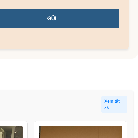
GỬI
Xem tất
cả