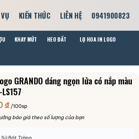
 VỤ
KIẾN THỨC
LIÊN HỆ
0941900823
ỢU
KHAY MỨT
HEO ĐẤT
LỌ HOA IN LOGO
 logo GRANDO dáng ngọn lửa có nắp màu
-LS157
0
₫
/100sp
ưởng báo giá theo số lượng của bạn
Sứ Bát Tràng