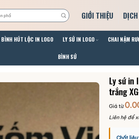
GIỚI THIỆU
DỊCH
BÌNH HÚT LỘC IN LOGO
LY SỨ IN LOGO
CHAI NẬM RƯ
BÌNH SỨ
Ly sứ in
trắng XG
0.0
Giá từ
Liên hệ để x
Chất liệu: