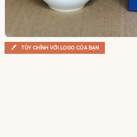
TÙY CHỈNH VỚI LOGO CỦA BẠN