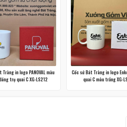
t Tràng in logo PANOVAL màu
Cốc sứ Bát Tràng in logo Enk
dáng trụ quai C XG-LS212
quai C màu trắng XG-