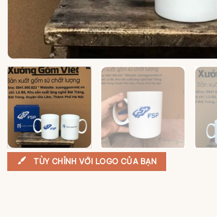
TÙY CHỈNH VỚI LOGO CỦA BẠN