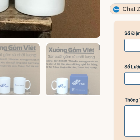
Chat Z
Số Điện
+5
Số Lượ
Thông 