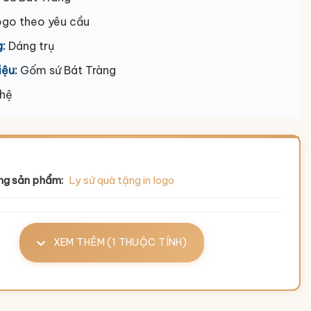
ogo theo yêu cầu
:
Dáng trụ
iệu:
Gốm sứ Bát Tràng
 hệ
ng sản phẩm:
Ly sứ quà tặng in logo
XEM THÊM (1 THUỘC TÍNH)