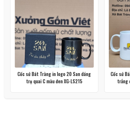
Cốc sứ Bát Tràng in logo 20 San dáng
Cốc sứ Bá
trụ quai C màu đen XG-LS215
trắng 