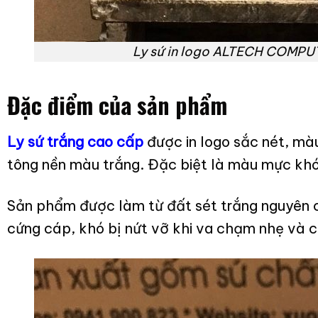
Ly sứ in logo ALTECH COMPUT
Đặc điểm của sản phẩm
Ly sứ trắng cao cấp
được in logo sắc nét, màu
tông nền màu trắng. Đặc biệt là màu mực khó 
Sản phẩm được làm từ đất sét trắng nguyên ch
cứng cáp, khó bị nứt vỡ khi va chạm nhẹ và c