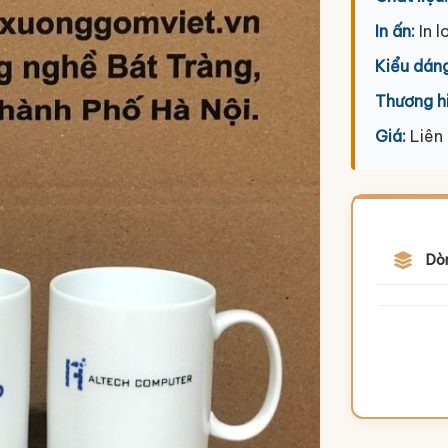
In ấn:
In l
Kiểu dáng
Thương h
Giá:
Liên
Dò