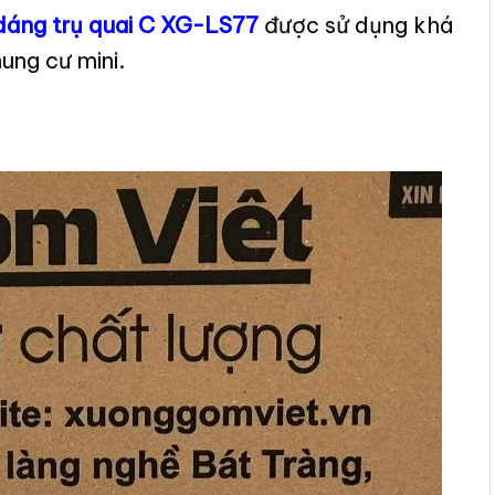
áng trụ quai C XG-LS77
được sử dụng khá
hung cư mini.