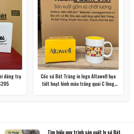
ei dáng trụ
Cốc sứ Bát Tràng in logo Altawell họa
LS205
tiết hoạt hình màu trắng quai C lòng
vàng XG-LS201
Tìm hiểu quy trình sản xuất ly sứ Bát