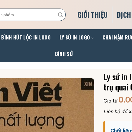
GIỚI THIỆU
DỊCH
BÌNH HÚT LỘC IN LOGO
LY SỨ IN LOGO
CHAI NẬM RƯ
BÌNH SỨ
Ly sứ in
trụ quai
0.0
Giá từ
Liên hệ để x
Chất liệu: