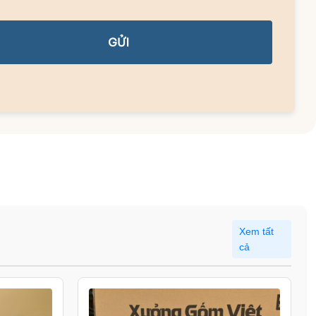
GỬI
Xem tất
cả