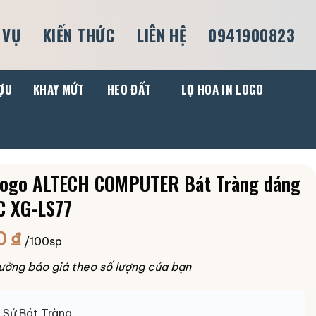
 VỤ
KIẾN THỨC
LIÊN HỆ
0941900823
ỢU
KHAY MỨT
HEO ĐẤT
LỌ HOA IN LOGO
 logo ALTECH COMPUTER Bát Tràng dáng
 C XG-LS77
0
₫
/100sp
ưởng báo giá theo số lượng của bạn
Sứ Bát Tràng