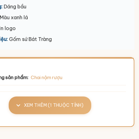
:
Dáng bầu
Màu xanh lá
In logo
iệu:
Gốm sứ Bát Tràng
ng sản phẩm:
Chai nậm rượu
XEM THÊM (1 THUỘC TÍNH)