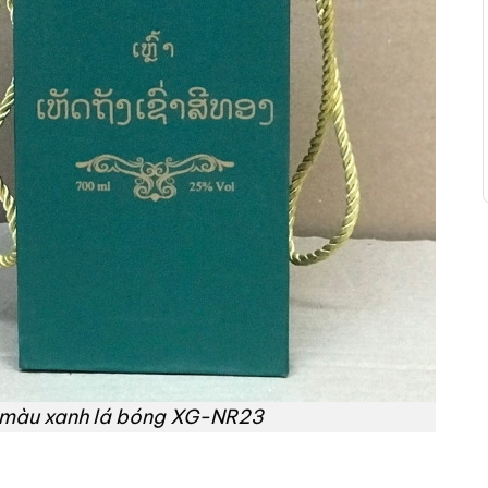
 màu xanh lá bóng XG-NR23