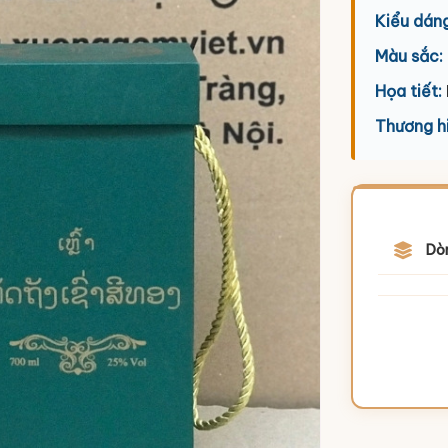
Kiểu dáng
Màu sắc:
Họa tiết:
Thương h
Dò