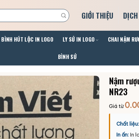
GIỚI THIỆU
DỊCH
BÌNH HÚT LỘC IN LOGO
LY SỨ IN LOGO
CHAI NẬM RƯ
BÌNH SỨ
Nậm rượu
NR23
0.0
Giá từ
Chất liệu:
In ấn:
In l