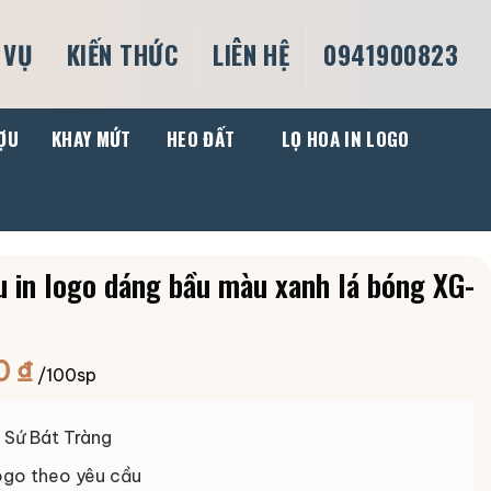
 VỤ
KIẾN THỨC
LIÊN HỆ
0941900823
ỢU
KHAY MỨT
HEO ĐẤT
LỌ HOA IN LOGO
 in logo dáng bầu màu xanh lá bóng XG-
0
₫
/100sp
Sứ Bát Tràng
ogo theo yêu cầu