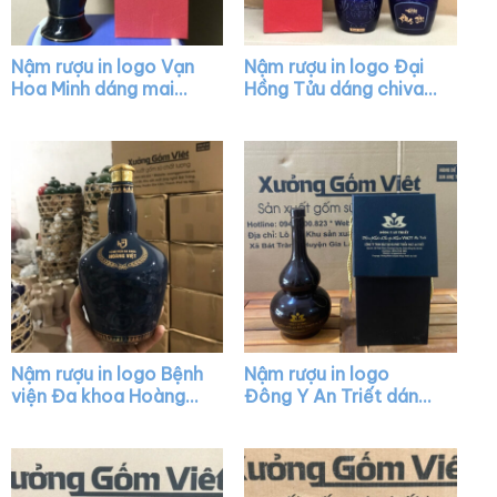
Nậm rượu in logo Vạn
Nậm rượu in logo Đại
Hoa Minh dáng mai
Hồng Tửu dáng chivas
bình màu đen bóng
màu xanh bóng nắp
nắp vàng XG-NR15
vàng XG-NR32
Nậm rượu in logo Bệnh
Nậm rượu in logo
viện Đa khoa Hoàng
Đông Y An Triết dáng
Việt dáng chivas màu
hồ lô màu nâu XG-
xanh bóng nắp vàng
NR07
XG-NR31