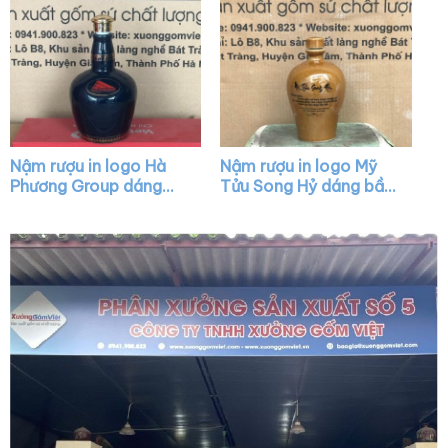
Nậm rượu in logo Hà
Nậm rượu in logo Mỹ
Phương Group dáng
Tửu Song Hỷ dáng bầu
chivas màu xanh bóng
màu nâu nhạt XG-
nắp vàng XG-NR33
NR04