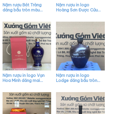
Nậm rượu Bát Tràng
Nậm rượu in logo
dáng bầu tròn màu
Hoàng Sơn Được Cửu
nâu bóng có núm XG-
dáng mai bình màu
NR18
nâu bóng nắp vàng
XG-NR13
Nậm rượu in logo Vạn
Nậm rượu in logo
Hoa Minh dáng mai
Lodge dáng bầu tròn
bình màu xanh nắp
màu nâu XG-NR03
vàng XG-NR14