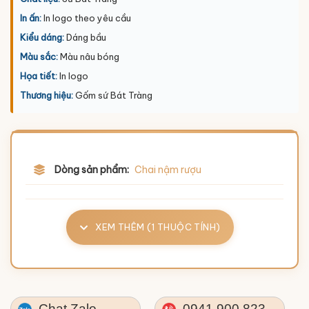
In ấn:
In logo theo yêu cầu
Kiểu dáng:
Dáng bầu
Màu sắc:
Màu nâu bóng
Họa tiết:
In logo
Thương hiệu:
Gốm sứ Bát Tràng
Dòng sản phẩm:
Chai nậm rượu
XEM THÊM (1 THUỘC TÍNH)
Chat Zalo
0941.900.823