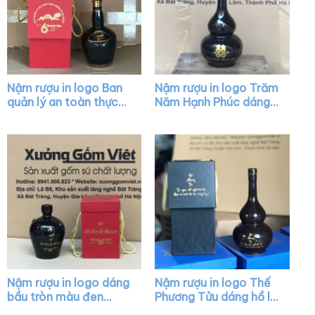
Nậm rượu in logo Ban
Nậm rượu in logo Trăm
quản lý an toàn thực
Năm Hạnh Phúc dáng
phẩm TP. Đà Nẵng
hồ lô màu đen XG-
dáng chivas màu men
NR08
bóng XG-NR34
Nậm rượu in logo dáng
Nậm rượu in logo Thế
bầu tròn màu đen
Phương Tửu dáng hồ lô
bóng có núm XG-
màu đen bóng XG-