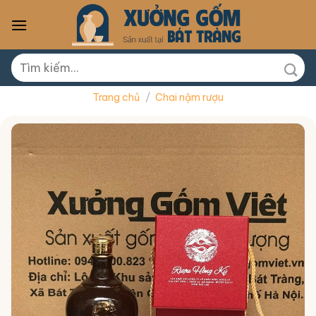
Skip
to
content
Tìm
kiếm:
Trang chủ
/
Chai nậm rượu