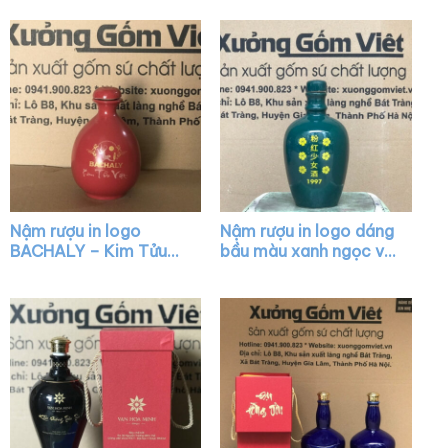
NR19
NR16
Nậm rượu in logo
Nậm rượu in logo dáng
BACHALY – Kim Tửu
bầu màu xanh ngọc vẽ
Việt dáng mini màu đỏ
hoa XG-NR28
bóng XG-NR12