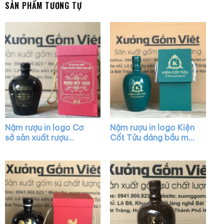
SẢN PHẨM TƯƠNG TỰ
Nậm rượu in logo Cơ
Nậm rượu in logo Kiện
sở sản xuất rượu
Cốt Tửu dáng bầu màu
truyền thống Can Lộc
xanh lá XG-NR09
dáng bầu màu nâu
đậm XG-NR05