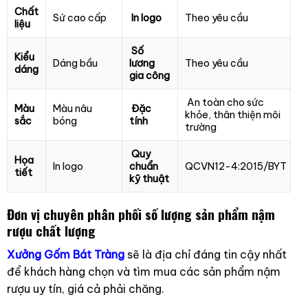
Chất
Sứ cao cấp
In logo
Theo yêu cầu
liệu
Số
Kiểu
Dáng bầu
lương
Theo yêu cầu
dáng
gia công
An toàn cho sức
Màu
Màu nâu
Đặc
khỏe, thân thiện môi
sắc
bóng
tính
trường
Quy
Họa
In logo
chuẩn
QCVN12-4:2015/BYT
tiết
kỹ thuật
Đơn vị chuyên phân phối số lượng sản phẩm nậm
rượu chất lượng
Xưởng Gốm Bát Tràng
sẽ là địa chỉ đáng tin cậy nhất
để khách hàng chọn và tìm mua các sản phẩm nậm
rượu uy tín, giá cả phải chăng.