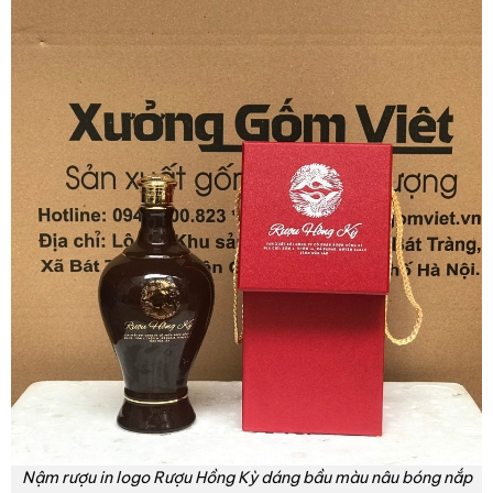
Nậm rượu in logo Rượu Hồng Kỳ dáng bầu màu nâu bóng nắp