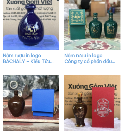
Nậm rượu in logo
Nậm rượu in logo
BACHALY – Kiều Tửu
Công ty cổ phần đầu
Việt dáng mini màu
tư và xây dựng số 18
xanh bóng XG-NR10
dáng bầu màu xanh lá
XG-NR20