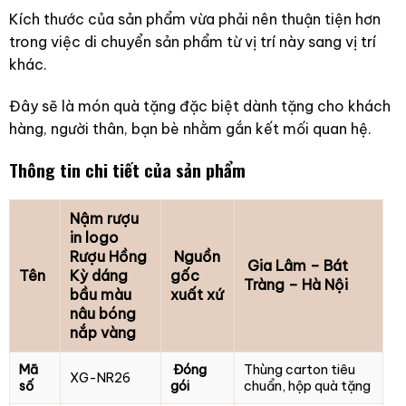
Kích thước của sản phẩm vừa phải nên thuận tiện hơn
trong việc di chuyển sản phẩm từ vị trí này sang vị trí
khác.
Đây sẽ là món quà tặng đặc biệt dành tặng cho khách
hàng, người thân, bạn bè nhằm gắn kết mối quan hệ.
Thông tin chi tiết của sản phẩm
Nậm rượu
in logo
Rượu Hồng
Nguồn
Gia Lâm – Bát
Tên
Kỳ dáng
gốc
Tràng – Hà Nội
bầu màu
xuất xứ
nâu bóng
nắp vàng
Mã
Đóng
Thùng carton tiêu
XG-NR26
số
gói
chuẩn, hộp quà tặng