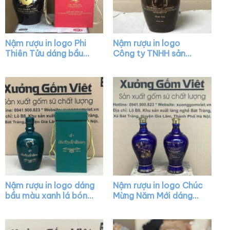
Nậm rượu in logo Phi
Nậm rượu in logo
Thiên Tửu dáng bầu
Công ty TNHH sản
màu nâu bóng XG-
xuất thương mại dịch
NR27
vụ Nam Tảo dáng bầu
màu nâu bóng XG-
NR25
Nậm rượu in logo dáng
Nậm rượu in logo Chúc
bầu màu xanh lá bóng
Mừng Năm Mới dáng
XG-NR23
mai bình màu xanh vẽ
vàng XG-NR30