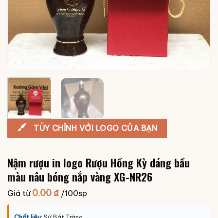
TÙY CHỈNH VỚI LOGO CỦA BẠN
Nậm rượu in logo Rượu Hồng Kỳ dáng bầu
màu nâu bóng nắp vàng XG-NR26
0.00
₫
Giá từ
/100sp
Chất liệu:
Sứ Bát Tràng