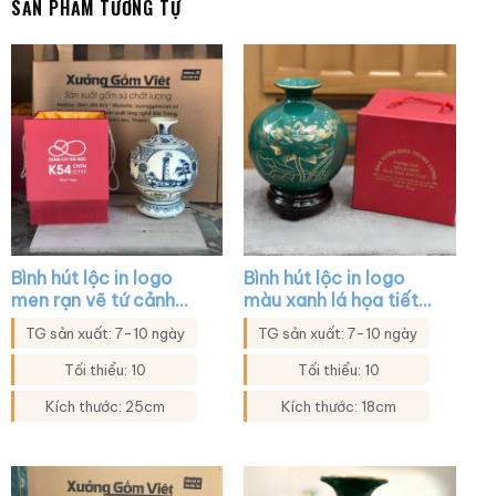
SẢN PHẨM TƯƠNG TỰ
Bình hút lộc in logo
Bình hút lộc in logo
men rạn vẽ tứ cảnh
màu xanh lá họa tiết
XG-BHL31
hoa sen in decal vàng
TG sản xuất: 7-10 ngày
TG sản xuất: 7-10 ngày
XG-BHL27
Tối thiểu: 10
Tối thiểu: 10
Kích thước: 25cm
Kích thước: 18cm