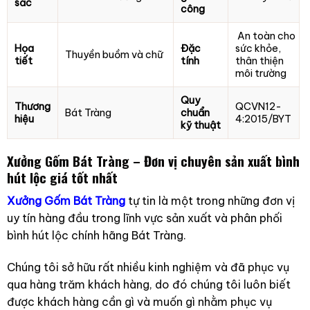
sắc
công
An toàn cho
Họa
Đặc
sức khỏe,
Thuyền buồm và chữ
tiết
tính
thân thiện
môi trường
Quy
Thương
QCVN12-
Bát Tràng
chuẩn
hiệu
4:2015/BYT
kỹ thuật
Xưởng Gốm Bát Tràng – Đơn vị chuyên sản xuất bình
hút lộc giá tốt nhất
Xưởng Gốm Bát Tràng
tự tin là một trong những đơn vị
uy tín hàng đầu trong lĩnh vực sản xuất và phân phối
bình hút lộc chính hãng Bát Tràng.
Chúng tôi sở hữu rất nhiều kinh nghiệm và đã phục vụ
qua hàng trăm khách hàng, do đó chúng tôi luôn biết
được khách hàng cần gì và muốn gì nhằm phục vụ