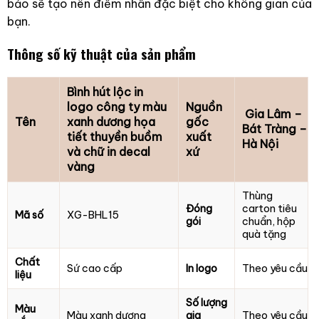
bảo sẽ tạo nên điểm nhấn đặc biệt cho không gian của
bạn.
Thông số kỹ thuật của sản phẩm
Bình hút lộc in
logo công ty màu
Nguồn
Gia Lâm –
Tên
xanh dương họa
gốc
Bát Tràng –
tiết thuyền buồm
xuất
Hà Nội
và chữ in decal
xứ
vàng
Thùng
Đóng
carton tiêu
Mã số
XG-BHL15
gói
chuẩn, hộp
quà tặng
Chất
Sứ cao cấp
In logo
Theo yêu cầu
liệu
Số lượng
Màu
Màu xanh dương
gia
Theo yêu cầu