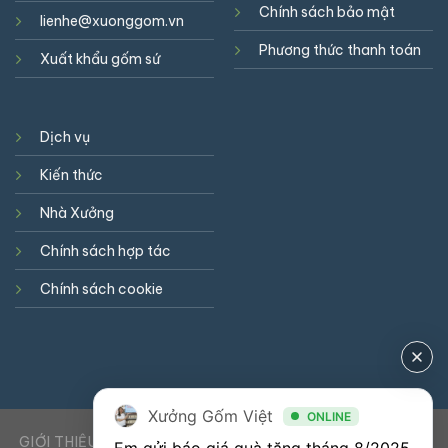
Chính sách bảo mật
lienhe@xuonggom.vn
Phương thức thanh toán
Xuất khẩu gốm sứ
Dịch vụ
Kiến thức
Nhà Xưởng
Chính sách hợp tác
Chính sách cookie
Xưởng Gốm Việt
ONLINE
GIỚI THIỆU
DỊCH VỤ
KIẾN THỨC
LIÊN HỆ
0941900823