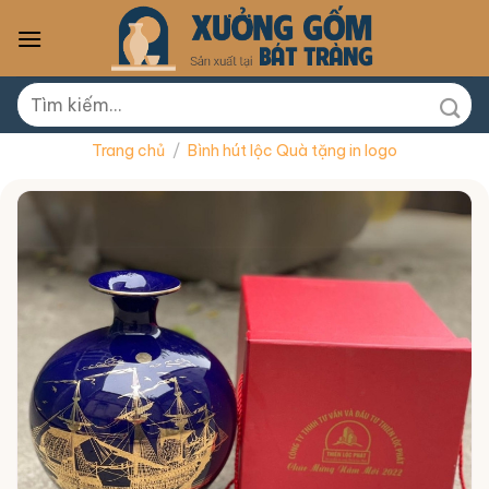
Skip
to
content
Tìm
kiếm:
Trang chủ
/
Bình hút lộc Quà tặng in logo