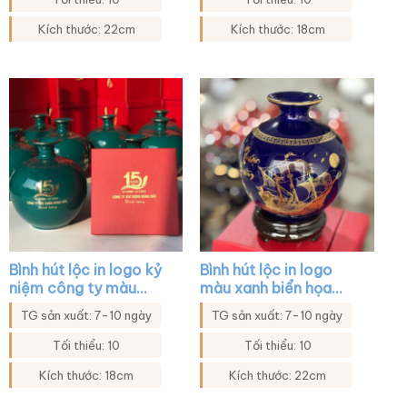
Kích thước: 22cm
Kích thước: 18cm
Bình hút lộc in logo kỷ
Bình hút lộc in logo
niệm công ty màu
màu xanh biển họa
xanh lá họa tiết mã
tiết thuận buồm xuôi
TG sản xuất: 7-10 ngày
TG sản xuất: 7-10 ngày
đáo thành công XG-
gió XG-BHL24
BHL17
Tối thiểu: 10
Tối thiểu: 10
Kích thước: 18cm
Kích thước: 22cm