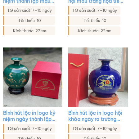
niệm thành lập màu
hội màu trắng họa tiết
trắng họa tiết sen
thuận buồm xuôi gió
TG sản xuất: 7-10 ngày
TG sản xuất: 7-10 ngày
xanh vàng kim XG-
vàng kim XG-BHL45
BHL44
Tối thiểu: 10
Tối thiểu: 10
Kích thước: 22cm
Kích thước: 22cm
Bình hút lộc in logo kỷ
Bình hút lộc in logo hội
niệm ngày thành lập
khóa ngày ra trường
màu xanh lá họa tiết
màu xanh coban XG-
TG sản xuất: 7-10 ngày
TG sản xuất: 7-10 ngày
mã đáo thành công
BHL14
XG-BHL28
Tối thiểu: 10
Tối thiểu: 10