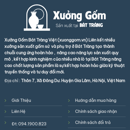
Xưởng Gốm Bát Tràng Việt (xuonggom.vn) Liên kết nhiều
xưởng sản xuất gốm sứ và phụ trợ ở Bát Tràng tạo thành
chuỗi cung ứng hoàn hảo , nâng cao năng lực sản xuất quy
mô , kết hợp kinh nghiệm của nhiều nhà lò tại Bát Tràng nâng
cao chất lượng sản phẩm là sự kết hợp hoàn hảo giữa kỹ thuật
truyền thống và tư duy đổi mới.
Địa chỉ :
Thôn 7, Xã Đông Dư. Huyện Gia Lâm, Hà Nội, Việt Nam
Giới Thiệu
Hướng dẫn mua hàng
Liên Hệ
Chính sách giao nhận
Chính sách đổi trả
Đt:
094.1900.823