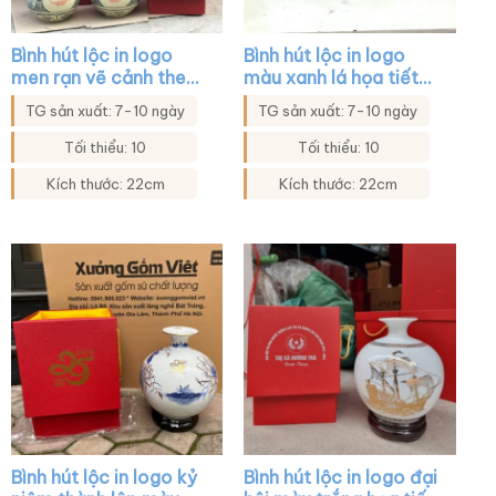
Bình hút lộc in logo
Bình hút lộc in logo
men rạn vẽ cảnh theo
màu xanh lá họa tiết
yêu cầu XG-BHL23
hoa in decal vàng XG-
TG sản xuất: 7-10 ngày
TG sản xuất: 7-10 ngày
BHL19
Tối thiểu: 10
Tối thiểu: 10
Kích thước: 22cm
Kích thước: 22cm
Bình hút lộc in logo kỷ
Bình hút lộc in logo đại