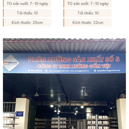
hanh vàng vẽ tứ cảnh
tiết cửu ngư quần hội
TG sản xuất: 7-10 ngày
TG sản xuất: 7-10 ngày
XG-BHL36
XG-BHL41
Tối thiểu: 10
Tối thiểu: 10
Kích thước: 25cm
Kích thước: 22cm