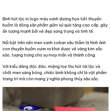
Bình hút lộc in logo màu xanh dương họa tiết thuyền
buồm là dòng sản phẩm gốm sứ quà tặng cao cấp, gây
ấn tượng mạnh bởi vẻ đẹp sang trọng và tinh tế.
Nổi bật trên nền men xanh coban sâu thẳm là hình ảnh
con thuyền buồm vươn ra khơi được vẽ vàng kim sắc
sảo, tượng trưng cho sự may mắn và thành công.
Với kiểu dáng độc đáo, miệng loe thu hút tài lộc và
chất men sáng bóng, chiếc bình không chỉ là vật phẩm
trang trí mà còn mang ý nghĩa phong thủy sâu sắc.