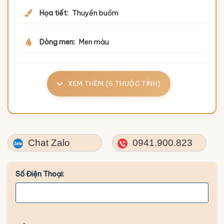
Họa tiết:
Thuyền buồm
Dòng men:
Men màu
XEM THÊM (6 THUỘC TÍNH)
Chat Zalo
0941.900.823
Số Điện Thoại: