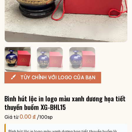
TÙY CHỈNH VỚI LOGO CỦA BẠN
Bình hút lộc in logo màu xanh dương họa tiết
thuyền buồm XG-BHL15
0.00
₫
Giá từ
/100sp
Bình hút lộc in logo màu xanh dương họa tiết thuyền buồm là