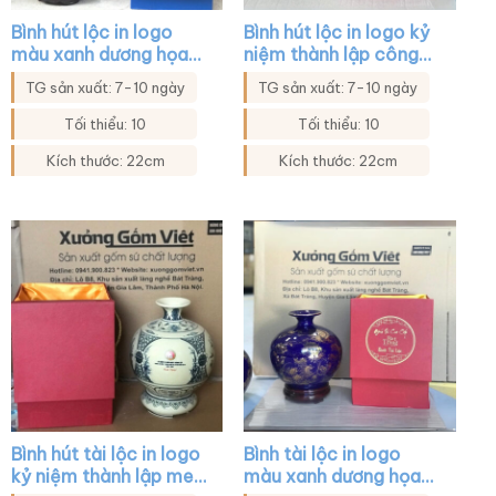
Bình hút lộc in logo
Bình hút lộc in logo kỷ
màu xanh dương họa
niệm thành lập công
tiết thuyền buồm XG-
ty màu xanh lá họa
TG sản xuất: 7-10 ngày
TG sản xuất: 7-10 ngày
BHL03
tiết thuyền buồm XG-
BHL34
Tối thiểu: 10
Tối thiểu: 10
Kích thước: 22cm
Kích thước: 22cm
Bình hút tài lộc in logo
Bình tài lộc in logo
kỷ niệm thành lập men
màu xanh dương họa