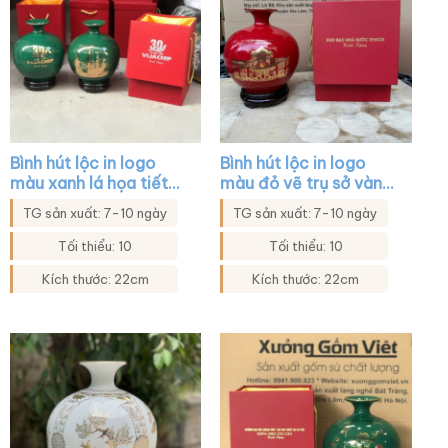
Bình hút lộc in logo
Bình hút lộc in logo
màu xanh lá họa tiết
màu đỏ vẽ trụ sở vàng
thuyền buồm xuôi gió
kim XG-BHL47
TG sản xuất: 7-10 ngày
TG sản xuất: 7-10 ngày
XG-BHL04
Tối thiểu: 10
Tối thiểu: 10
Kích thước: 22cm
Kích thước: 22cm