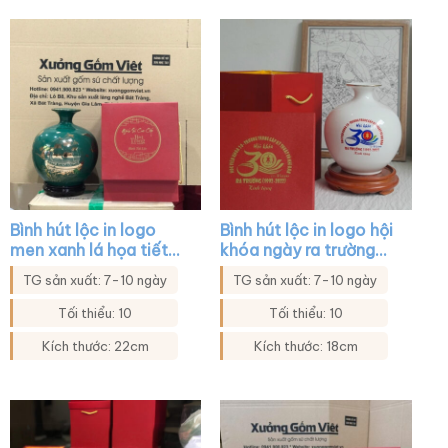
Bình hút lộc in logo
Bình hút lộc in logo hội
men xanh lá họa tiết
khóa ngày ra trường
thuyền buồm XG-
màu trắng XG-BHL11
TG sản xuất: 7-10 ngày
TG sản xuất: 7-10 ngày
BHL29
Tối thiểu: 10
Tối thiểu: 10
Kích thước: 22cm
Kích thước: 18cm