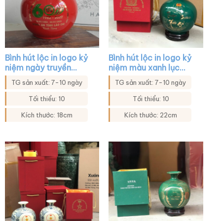
Bình hút lộc in logo kỷ
Bình hút lộc in logo kỷ
niệm ngày truyền
niệm màu xanh lục
thống màu đỏ XG-
họa tiết thuận buồm
TG sản xuất: 7-10 ngày
TG sản xuất: 7-10 ngày
BHL09
xuôi gió vàng kim XG-
BHL46
Tối thiểu: 10
Tối thiểu: 10
Kích thước: 18cm
Kích thước: 22cm