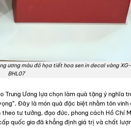
rung ương màu đỏ họa tiết hoa sen in decal vàng XG-
BHL07
 Trung Ương lựa chọn làm quà tặng ý nghĩa t
vọng”. Đây là món quà đặc biệt nhằm tôn vinh 
m theo tư tưởng, đạo đức, phong cách Hồ Chí M
ấp quốc gia đã khẳng định giá trị và chất lượ