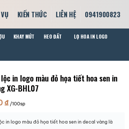
 VỤ
KIẾN THỨC
LIÊN HỆ
0941900823
ỢU
KHAY MỨT
HEO ĐẤT
LỌ HOA IN LOGO
lộc in logo màu đỏ họa tiết hoa sen in
àng XG-BHL07
0
₫
/100sp
lộc in logo màu đỏ họa tiết hoa sen in decal vàng là