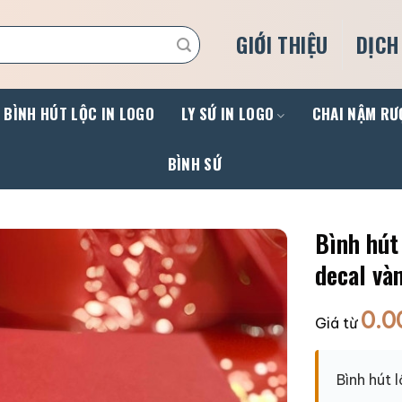
GIỚI THIỆU
DỊCH
BÌNH HÚT LỘC IN LOGO
LY SỨ IN LOGO
CHAI NẬM RƯ
BÌNH SỨ
Bình hút 
decal v
0.0
Giá từ
Bình hút 