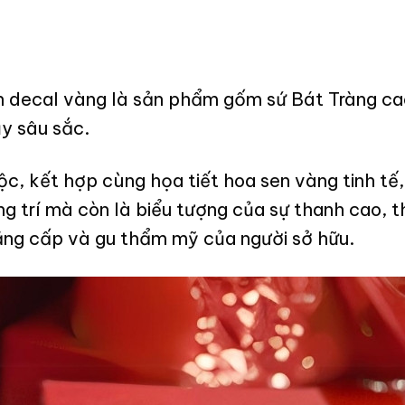
 in decal vàng là sản phẩm gốm sứ Bát Tràng ca
y sâu sắc.
ộc, kết hợp cùng họa tiết hoa sen vàng tinh t
g trí mà còn là biểu tượng của sự thanh cao, t
đẳng cấp và gu thẩm mỹ của người sở hữu.