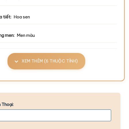
 tiết:
Hoa sen
ng men:
Men màu
XEM THÊM (6 THUỘC TÍNH)
 Thoại: