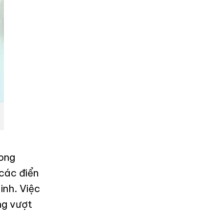
rong
các điển
inh. Việc
ng vượt