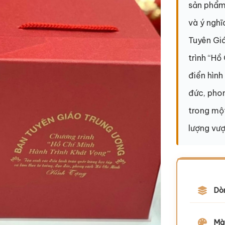
sản phẩm
và ý nghĩ
Tuyên Gi
trình “Hồ
điển hình
đức, pho
trong một
lượng vượ
Dò
Mà