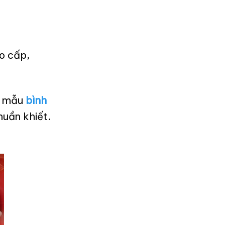
o cấp,
ế, mẫu
bình
huần khiết.