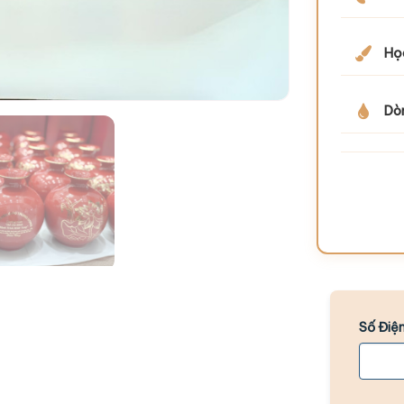
Họa
Dò
Số Điện