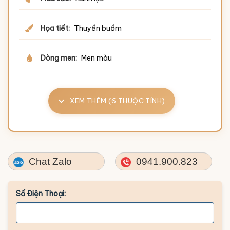
Họa tiết:
Thuyền buồm
Dòng men:
Men màu
XEM THÊM (6 THUỘC TÍNH)
Chat Zalo
0941.900.823
Số Điện Thoại: