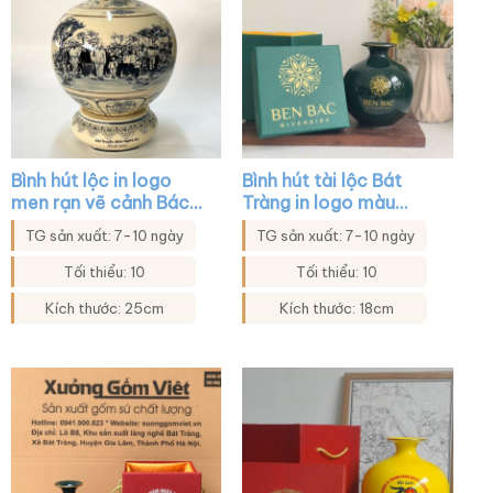
Bình hút lộc in logo
Bình hút tài lộc Bát
men rạn vẽ cảnh Bác
Tràng in logo màu
Hồ thăm quê hương
xanh lá XG-BHL37
TG sản xuất: 7-10 ngày
TG sản xuất: 7-10 ngày
Nghệ An XG-BHL22
Tối thiểu: 10
Tối thiểu: 10
Kích thước: 25cm
Kích thước: 18cm