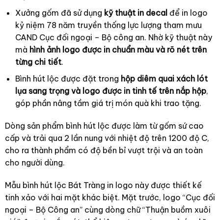
Xưởng gốm đã sử dụng
kỹ thuật in decal
để in logo
kỷ niệm 78 năm truyền thống lực lượng tham mưu
CAND Cục đối ngoại – Bộ công an. Nhờ kỹ thuật này
mà
hình ảnh logo được in chuẩn màu và rõ nét trên
từng chi tiết
.
Bình hút lộc được đặt trong
hộp diêm quai xách lót
lụa sang trọng và logo được in tinh tế trên nắp hộp
,
góp phần nâng tầm giá trị món quà khi trao tặng.
Dòng sản phẩm bình hút lộc được làm từ gốm sứ cao
cấp và trải qua 2 lần nung với nhiệt độ trên 1200 độ C,
cho ra thành phẩm có độ bền bỉ vượt trội và an toàn
cho người dùng.
Mẫu bình hút lộc Bát Tràng in logo này được thiết kế
tinh xảo với hai mặt khác biệt. Mặt trước, logo “Cục đối
ngoại – Bộ Công an” cùng dòng chữ “Thuận buồm xuôi