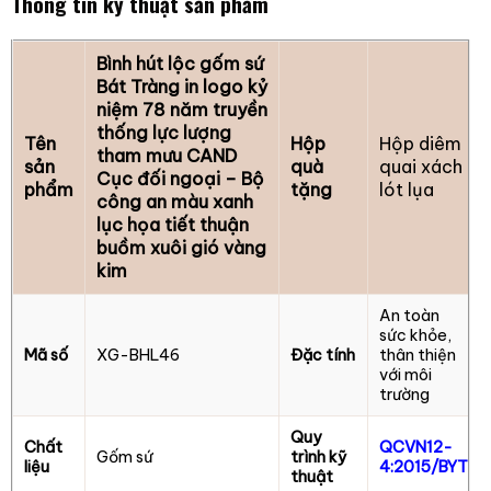
Thông tin kỹ thuật sản phẩm
Bình hút lộc gốm sứ
Bát Tràng in logo kỷ
niệm 78 năm truyền
thống lực lượng
Tên
Hộp
Hộp diêm
tham mưu CAND
sản
quà
quai xách
Cục đối ngoại – Bộ
phẩm
tặng
lót lụa
công an màu xanh
lục họa tiết thuận
buồm xuôi gió vàng
kim
An toàn
sức khỏe,
Mã số
XG-BHL46
Đặc tính
thân thiện
với môi
trường
Quy
Chất
QCVN12-
Gốm sứ
trình kỹ
liệu
4:2015/BYT
thuật