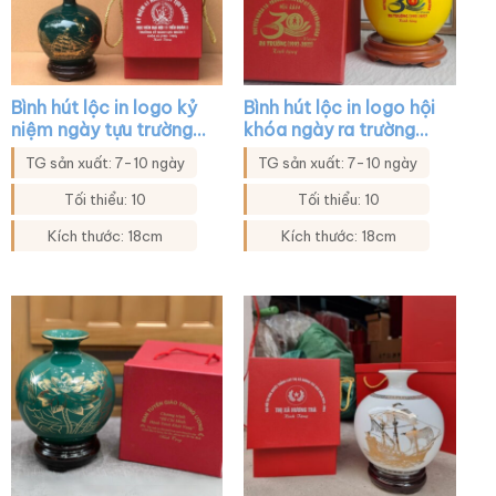
Bình hút lộc in logo kỷ
Bình hút lộc in logo hội
niệm ngày tựu trường
khóa ngày ra trường
màu xanh lá họa tiết
màu vàng XG-BHL12
TG sản xuất: 7-10 ngày
TG sản xuất: 7-10 ngày
thuận buồm xuôi gió
XG-BHL33
Tối thiểu: 10
Tối thiểu: 10
Kích thước: 18cm
Kích thước: 18cm