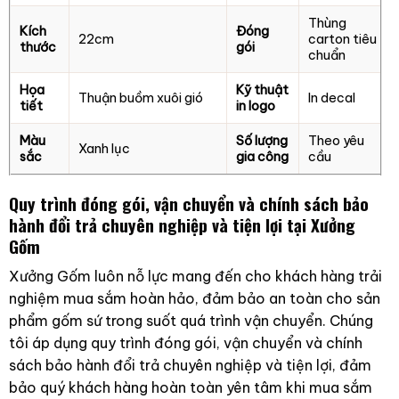
Thùng
Kích
Đóng
22cm
carton tiêu
thước
gói
chuẩn
Họa
Kỹ thuật
Thuận buồm xuôi gió
In decal
tiết
in logo
Màu
Số lượng
Theo yêu
Xanh lục
sắc
gia công
cầu
Quy trình đóng gói, vận chuyển và chính sách bảo
hành đổi trả chuyên nghiệp và tiện lợi tại Xưởng
Gốm
Xưởng Gốm luôn nỗ lực mang đến cho khách hàng trải
nghiệm mua sắm hoàn hảo, đảm bảo an toàn cho sản
phẩm gốm sứ trong suốt quá trình vận chuyển. Chúng
tôi áp dụng quy trình đóng gói, vận chuyển và chính
sách bảo hành đổi trả chuyên nghiệp và tiện lợi, đảm
bảo quý khách hàng hoàn toàn yên tâm khi mua sắm