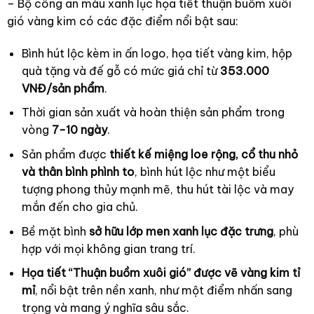
– Bộ công an màu xanh lục họa tiết thuận buồm xuôi
gió vàng kim có các đặc điểm nổi bật sau:
Bình hút lộc kèm in ấn logo, họa tiết vàng kim, hộp
quà tặng và đế gỗ có mức giá chỉ từ
353.000
VNĐ/sản phẩm
.
Thời gian sản xuất và hoàn thiện sản phẩm trong
vòng
7-10 ngày
.
Sản phẩm được
thiết kế miệng loe rộng, cổ thu nhỏ
và thân bình phình to
, bình hút lộc như một biểu
tượng phong thủy mạnh mẽ, thu hút tài lộc và may
mắn đến cho gia chủ.
Bề mặt bình
sở hữu lớp men xanh lục đặc trưng
, phù
hợp với mọi không gian trang trí.
Họa tiết “Thuận buồm xuôi gió” được vẽ vàng kim tỉ
mỉ
, nổi bật trên nền xanh, như một điểm nhấn sang
trọng và mang ý nghĩa sâu sắc.