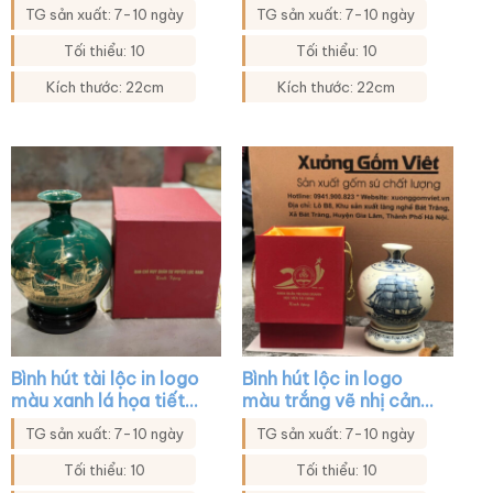
hoa sen in decal vàng
tiết thuyền buồm XG-
TG sản xuất: 7-10 ngày
TG sản xuất: 7-10 ngày
XG-BHL39
BHL03
Tối thiểu: 10
Tối thiểu: 10
Kích thước: 22cm
Kích thước: 22cm
Bình hút tài lộc in logo
Bình hút lộc in logo
màu xanh lá họa tiết
màu trắng vẽ nhị cảnh
thuyền buồm in decal
thuyền buồm bát mã
TG sản xuất: 7-10 ngày
TG sản xuất: 7-10 ngày
vàng XG-BHL35
XG-BHL06
Tối thiểu: 10
Tối thiểu: 10