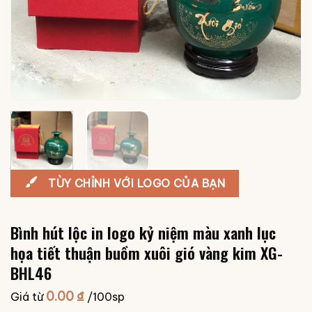
TÙY CHỈNH VỚI LOGO CỦA BẠN
Bình hút lộc in logo kỷ niệm màu xanh lục
họa tiết thuận buồm xuôi gió vàng kim XG-
BHL46
0.00
₫
Giá từ
/100sp