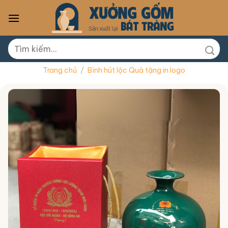
Skip
to
content
Tìm
kiếm:
Trang chủ
/
Bình hút lộc Quà tặng in logo