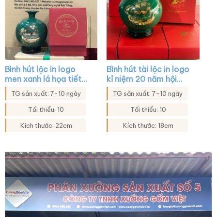
Bình hút lộc in logo
Bình hút tài lộc in logo
men xanh lá họa tiết
kỉ niệm 20 năm hội
thuyền buồm XG-
khóa màu xanh lá họa
TG sản xuất: 7-10 ngày
TG sản xuất: 7-10 ngày
BHL29
tiết thuận buồm xuôi
gió XG-BHL40
Tối thiểu: 10
Tối thiểu: 10
Kích thước: 22cm
Kích thước: 18cm