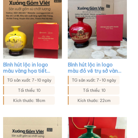
Bình hút lộc in logo
Bình hút lộc in logo
màu vàng họa tiết
màu đỏ vẽ trụ sở vàng
thuyền buồm in decal
kim XG-BHL47
TG sản xuất: 7-10 ngày
TG sản xuất: 7-10 ngày
vàng XG-BHL02
Tối thiểu: 10
Tối thiểu: 10
Kích thước: 18cm
Kích thước: 22cm