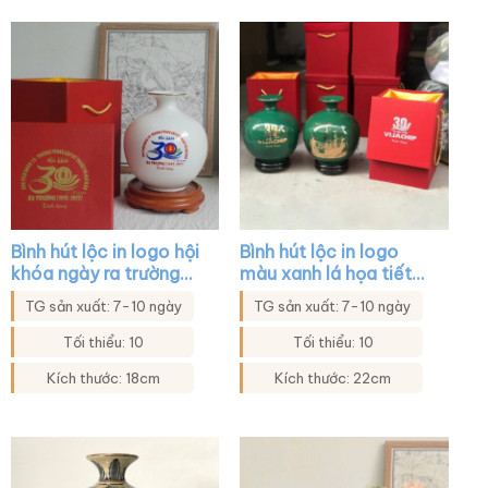
Bình hút lộc in logo hội
Bình hút lộc in logo
khóa ngày ra trường
màu xanh lá họa tiết
màu trắng XG-BHL11
thuyền buồm xuôi gió
TG sản xuất: 7-10 ngày
TG sản xuất: 7-10 ngày
XG-BHL04
Tối thiểu: 10
Tối thiểu: 10
Kích thước: 18cm
Kích thước: 22cm