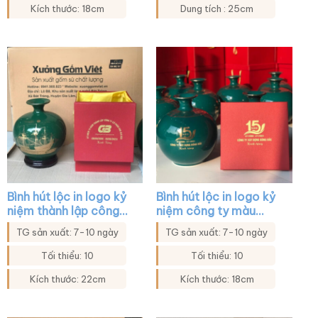
Kích thước: 18cm
Dung tích : 25cm
Bình hút lộc in logo kỷ
Bình hút lộc in logo kỷ
niệm thành lập công
niệm công ty màu
ty màu xanh lá họa
xanh lá họa tiết mã
TG sản xuất: 7-10 ngày
TG sản xuất: 7-10 ngày
tiết thuyền buồm XG-
đáo thành công XG-
BHL34
BHL17
Tối thiểu: 10
Tối thiểu: 10
Kích thước: 22cm
Kích thước: 18cm