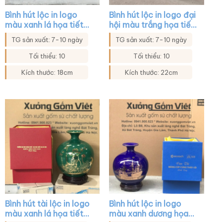
Bình hút lộc in logo
Bình hút lộc in logo đại
màu xanh lá họa tiết
hội màu trắng họa tiết
hoa sen in decal vàng
thuận buồm xuôi gió
TG sản xuất: 7-10 ngày
TG sản xuất: 7-10 ngày
XG-BHL27
vàng kim XG-BHL45
Tối thiểu: 10
Tối thiểu: 10
Kích thước: 18cm
Kích thước: 22cm
Bình hút tài lộc in logo
Bình hút lộc in logo
màu xanh lá họa tiết
màu xanh dương họa