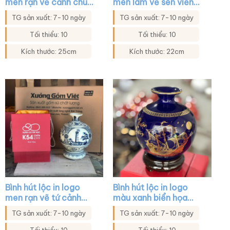
men rạn vẽ cảnh chùa
men lam vẽ sen viền
chiền XG-BHL38
vàng XG-BHL20
TG sản xuất: 7-10 ngày
TG sản xuất: 7-10 ngày
Tối thiểu: 10
Tối thiểu: 10
Kích thước: 25cm
Kích thước: 22cm
Bình hút lộc in logo
Bình hút lộc in logo
men rạn vẽ tứ cảnh
màu xanh biển họa
XG-BHL31
tiết thuận buồm xuôi
TG sản xuất: 7-10 ngày
TG sản xuất: 7-10 ngày
gió XG-BHL24