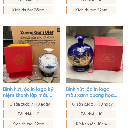
Tối thiểu: 10
Tối thiểu: 10
Kích thước: 25cm
Kích thước: 22cm
Bình hút lộc in logo kỷ
Bình hút lộc in logo
niệm thành lập màu
màu xanh dương họa
trắng họa tiết sen
tiết thuyền buồm XG-
TG sản xuất: 7-10 ngày
TG sản xuất: 7-10 ngày
xanh vàng kim XG-
BHL15
BHL44
Tối thiểu: 10
Tối thiểu: 10
Kích thước: 22cm
Kích thước: 18cm