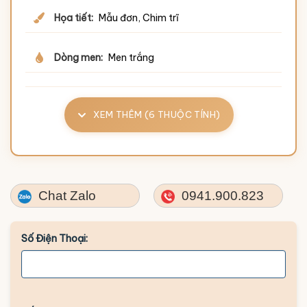
Họa tiết:
Mẫu đơn, Chim trĩ
Dòng men:
Men trắng
XEM THÊM (6 THUỘC TÍNH)
Chat Zalo
0941.900.823
Số Điện Thoại: