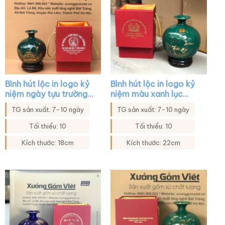
Bình hút lộc in logo kỷ
Bình hút lộc in logo kỷ
niệm ngày tựu trường
niệm màu xanh lục
màu xanh lá họa tiết
họa tiết thuận buồm
TG sản xuất: 7-10 ngày
TG sản xuất: 7-10 ngày
thuận buồm xuôi gió
xuôi gió vàng kim XG-
XG-BHL33
BHL46
Tối thiểu: 10
Tối thiểu: 10
Kích thước: 18cm
Kích thước: 22cm