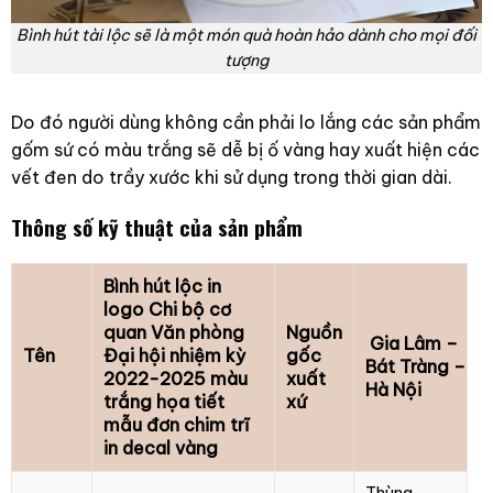
Bình hút tài lộc sẽ là một món quà hoàn hảo dành cho mọi đối
tượng
Do đó người dùng không cần phải lo lắng các sản phẩm
gốm sứ có màu trắng sẽ dễ bị ố vàng hay xuất hiện các
vết đen do trầy xước khi sử dụng trong thời gian dài.
Thông số kỹ thuật của sản phẩm
Bình hút lộc in
logo Chi bộ cơ
quan Văn phòng
Nguồn
Gia Lâm –
Tên
Đại hội nhiệm kỳ
gốc
Bát Tràng –
2022-2025 màu
xuất
Hà Nội
trắng họa tiết
xứ
mẫu đơn chim trĩ
in decal vàng