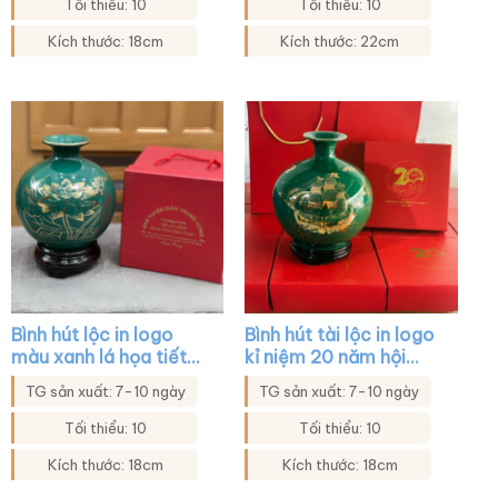
XG-BHL28
Tối thiểu: 10
Tối thiểu: 10
Kích thước: 18cm
Kích thước: 22cm
Bình hút lộc in logo
Bình hút tài lộc in logo
màu xanh lá họa tiết
kỉ niệm 20 năm hội
hoa sen in decal vàng
khóa màu xanh lá họa
TG sản xuất: 7-10 ngày
TG sản xuất: 7-10 ngày
XG-BHL27
tiết thuận buồm xuôi
gió XG-BHL40
Tối thiểu: 10
Tối thiểu: 10
Kích thước: 18cm
Kích thước: 18cm