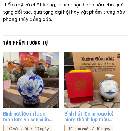
thẩm mỹ và chất lượng, là lựa chọn hoàn hảo cho quà
tặng đối tác, quà tặng đại hội hay vật phẩm trưng bày
phong thủy đẳng cấp.
SẢN PHẨM TƯƠNG TỰ
Bình hút lộc in logo
Bình hút lộc in logo kỷ
men lam vẽ sen viền
niệm thành lập màu
vàng XG-BHL20
trắng họa tiết sen
TG sản xuất: 7-10 ngày
TG sản xuất: 7-10 ngày