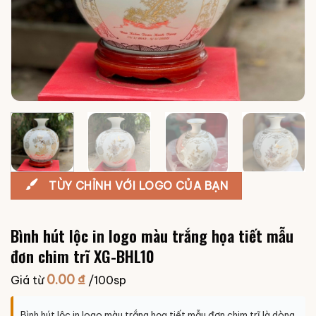
TÙY CHỈNH VỚI LOGO CỦA BẠN
Bình hút lộc in logo màu trắng họa tiết mẫu
đơn chim trĩ XG-BHL10
0.00
₫
Giá từ
/100sp
Bình hút lộc in logo màu trắng họa tiết mẫu đơn chim trĩ là dòng