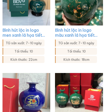
Bình hút lộc in logo
Bình hút lộc in logo
men xanh lá họa tiết
màu xanh lá họa tiết
hoa in decal vàng XG-
cửu ngư quần hội XG-
TG sản xuất: 7-10 ngày
TG sản xuất: 7-10 ngày
BHL25
BHL16
Tối thiểu: 10
Tối thiểu: 10
Kích thước: 22cm
Kích thước: 18cm