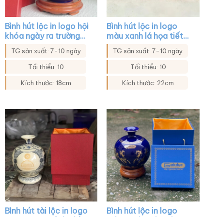
Bình hút lộc in logo hội
Bình hút lộc in logo
khóa ngày ra trường
màu xanh lá họa tiết
màu xanh coban XG-
thuyền buồm xuôi gió
TG sản xuất: 7-10 ngày
TG sản xuất: 7-10 ngày
BHL14
XG-BHL04
Tối thiểu: 10
Tối thiểu: 10
Kích thước: 18cm
Kích thước: 22cm
Bình hút tài lộc in logo
Bình hút lộc in logo