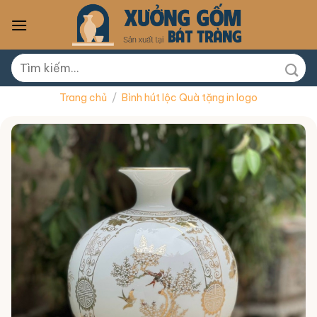
Skip
to
content
Tìm
kiếm:
Trang chủ
/
Bình hút lộc Quà tặng in logo