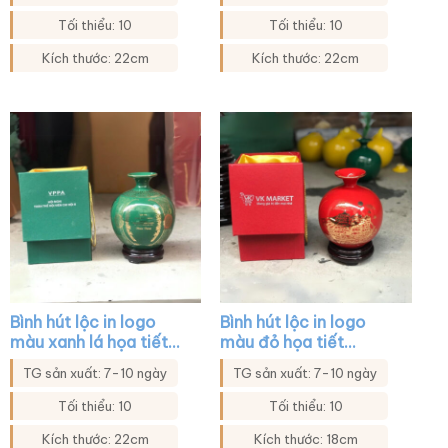
xanh vàng kim XG-
BHL44
Tối thiểu: 10
Tối thiểu: 10
Kích thước: 22cm
Kích thước: 22cm
Bình hút lộc in logo
Bình hút lộc in logo
màu xanh lá họa tiết
màu đỏ họa tiết
hoa in decal vàng XG-
thuyền buồm in decal
TG sản xuất: 7-10 ngày
TG sản xuất: 7-10 ngày
BHL19
vàng XG-BHL08
Tối thiểu: 10
Tối thiểu: 10
Kích thước: 22cm
Kích thước: 18cm