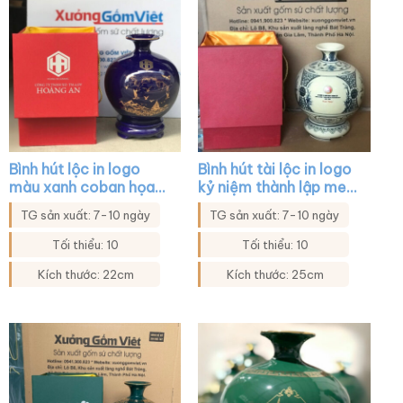
Bình hút lộc in logo
Bình hút tài lộc in logo
màu xanh coban họa
kỷ niệm thành lập men
tiết cảnh biển và
hanh vàng vẽ tứ cảnh
TG sản xuất: 7-10 ngày
TG sản xuất: 7-10 ngày
thuyền XG-BHL13
XG-BHL36
Tối thiểu: 10
Tối thiểu: 10
Kích thước: 22cm
Kích thước: 25cm