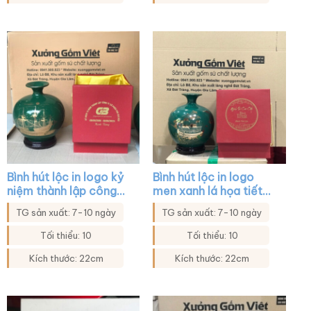
Bình hút lộc in logo kỷ
Bình hút lộc in logo
niệm thành lập công
men xanh lá họa tiết
ty màu xanh lá họa
thuyền buồm XG-
TG sản xuất: 7-10 ngày
TG sản xuất: 7-10 ngày
tiết thuyền buồm XG-
BHL29
BHL34
Tối thiểu: 10
Tối thiểu: 10
Kích thước: 22cm
Kích thước: 22cm