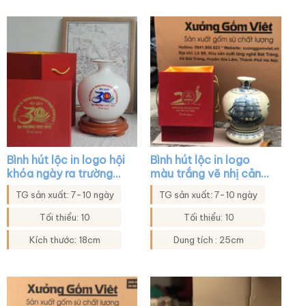
Bình hút lộc in logo hội
Bình hút lộc in logo
khóa ngày ra trường
màu trắng vẽ nhị cảnh
màu trắng XG-BHL11
thuyền buồm bát mã
TG sản xuất: 7-10 ngày
TG sản xuất: 7-10 ngày
XG-BHL06
Tối thiểu: 10
Tối thiểu: 10
Kích thước: 18cm
Dung tích : 25cm