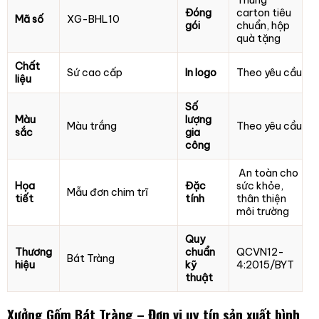
Thùng
Đóng
carton tiêu
Mã số
XG-BHL10
gói
chuẩn, hộp
quà tặng
Chất
Sứ cao cấp
In logo
Theo yêu cầu
liệu
Số
Màu
lượng
Màu trắng
Theo yêu cầu
sắc
gia
công
An toàn cho
Họa
Đặc
sức khỏe,
Mẫu đơn chim trĩ
tiết
tính
thân thiện
môi trường
Quy
Thương
chuẩn
QCVN12-
Bát Tràng
hiệu
kỹ
4:2015/BYT
thuật
Xưởng Gốm Bát Tràng – Đơn vị uy tín sản xuất bình