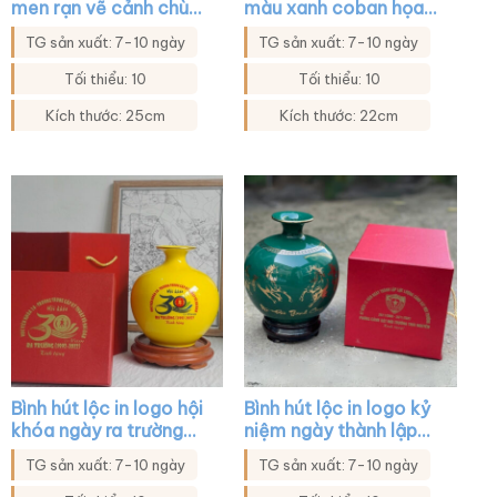
men rạn vẽ cảnh chùa
màu xanh coban họa
chiền XG-BHL38
tiết bát mã XG-
TG sản xuất: 7-10 ngày
TG sản xuất: 7-10 ngày
BHL32
Tối thiểu: 10
Tối thiểu: 10
Kích thước: 25cm
Kích thước: 22cm
Bình hút lộc in logo hội
Bình hút lộc in logo kỷ
khóa ngày ra trường
niệm ngày thành lập
màu vàng XG-BHL12
màu xanh lá họa tiết
TG sản xuất: 7-10 ngày
TG sản xuất: 7-10 ngày
mã đáo thành công