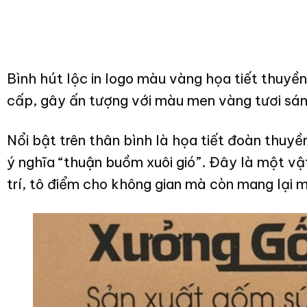
Bình hút lộc in logo màu vàng họa tiết thuy
cấp, gây ấn tượng với màu men vàng tươi sán
Nổi bật trên thân bình là họa tiết đoàn thuy
ý nghĩa “thuận buồm xuôi gió”. Đây là một v
trí, tô điểm cho không gian mà còn mang lại m