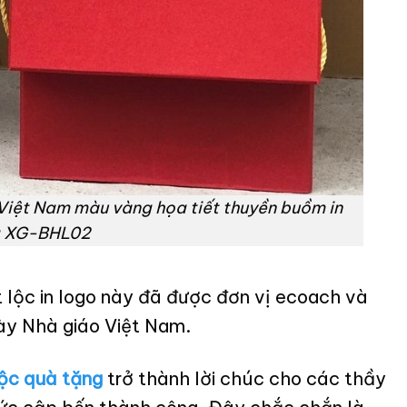
 Việt Nam màu vàng họa tiết thuyền buồm in
g XG-BHL02
 lộc in logo này đã được đơn vị ecoach và
gày Nhà giáo Việt Nam.
lộc quà tặng
trở thành lời chúc cho các thầy