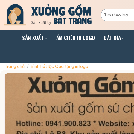
Skip
to
Tìm
kiếm:
content
SẢN XUẤT
ẤM CHÉN IN LOGO
BÁT ĐĨA
Trang chủ
/
Bình hút lộc Quà tặng in logo