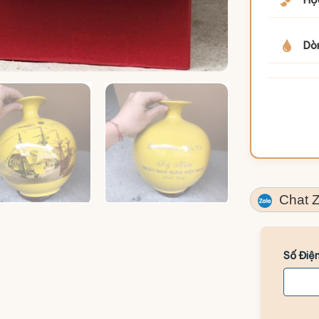
Dò
Chat Z
Số Điện