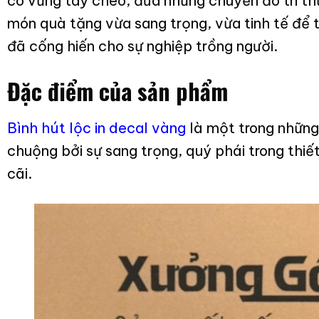
cô vững tay chèo, đưa những chuyến đò tri t
món quà tặng vừa sang trọng, vừa tinh tế để t
đã cống hiến cho sự nghiệp trồng người.
Đặc điểm của sản phẩm
Bình hút lộc in decal vàng
là một trong những
chuộng bởi sự sang trọng, quý phái trong thi
cãi.