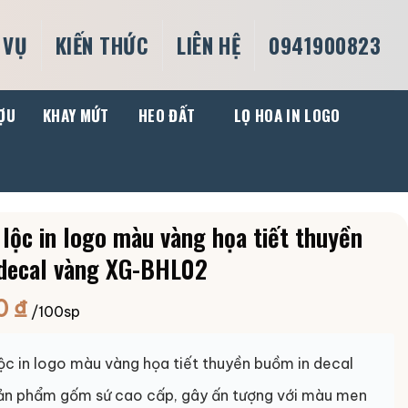
 VỤ
KIẾN THỨC
LIÊN HỆ
0941900823
ỢU
KHAY MỨT
HEO ĐẤT
LỌ HOA IN LOGO
 lộc in logo màu vàng họa tiết thuyền
decal vàng XG-BHL02
0
₫
/100sp
lộc in logo màu vàng họa tiết thuyền buồm in decal
sản phẩm gốm sứ cao cấp, gây ấn tượng với màu men