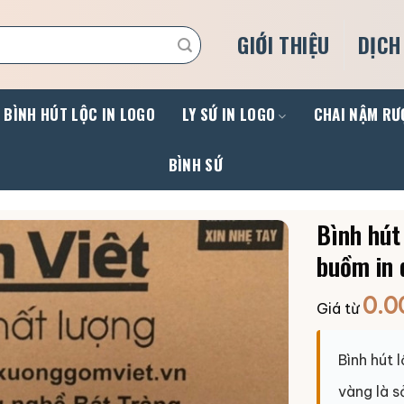
GIỚI THIỆU
DỊCH
BÌNH HÚT LỘC IN LOGO
LY SỨ IN LOGO
CHAI NẬM RƯ
BÌNH SỨ
Bình hút
buồm in 
0.0
Giá từ
Bình hút 
vàng là 