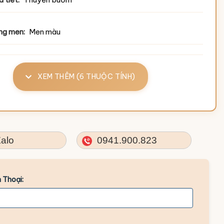
ng men:
Men màu
XEM THÊM (6 THUỘC TÍNH)
alo
0941.900.823
 Thoại: