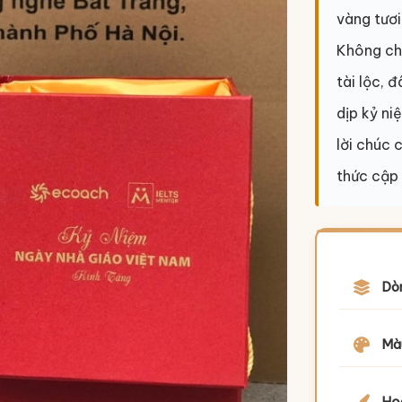
vàng tươi
Không chỉ
tài lộc, 
dịp kỷ ni
lời chúc 
thức cập
Dò
Mà
Họa