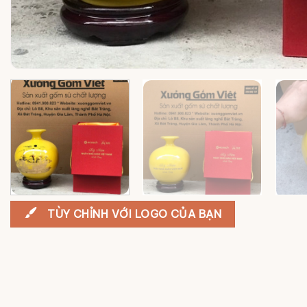
TÙY CHỈNH VỚI LOGO CỦA BẠN