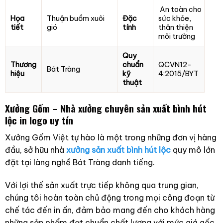
An toàn cho
Họa
Thuận buồm xuôi
Đặc
sức khỏe,
tiết
gió
tính
thân thiện
môi trường
Quy
Thương
chuẩn
QCVN12-
Bát Tràng
hiệu
kỹ
4:2015/BYT
thuật
Xưởng Gốm – Nhà xưởng chuyên sản xuất bình hút
lộc in logo uy tín
Xưởng Gốm Việt tự hào là một trong những đơn vị hàng
đầu, sở hữu nhà
xưởng sản xuất bình hút lộc
quy mô lớn
đặt tại làng nghề Bát Tràng danh tiếng.
Với lợi thế sản xuất trực tiếp không qua trung gian,
chúng tôi hoàn toàn chủ động trong mọi công đoạn từ
chế tác đến in ấn, đảm bảo mang đến cho khách hàng
những sản phẩm đạt chuẩn chất lượng với mức giá gốc