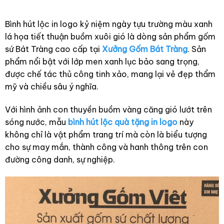
Bình hút lộc in logo kỷ niệm ngày tựu trường màu xanh
lá họa tiết thuận buồm xuôi gió là dòng sản phẩm gốm
sứ Bát Tràng cao cấp tại
Xưởng Gốm Bát Tràng
. Sản
phẩm nổi bật với lớp men xanh lục bảo sang trọng,
được chế tác thủ công tinh xảo, mang lại vẻ đẹp thẩm
mỹ và chiều sâu ý nghĩa.
Với hình ảnh con thuyền buồm vàng căng gió lướt trên
sóng nước, mẫu
bình hút lộc quà tặng in logo
này
không chỉ là vật phẩm trang trí mà còn là biểu tượng
cho sự may mắn, thành công và hanh thông trên con
đường công danh, sự nghiệp.