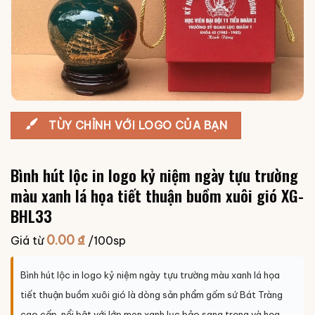
TÙY CHỈNH VỚI LOGO CỦA BẠN
Bình hút lộc in logo kỷ niệm ngày tựu trường
màu xanh lá họa tiết thuận buồm xuôi gió XG-
BHL33
0.00
₫
Giá từ
/100sp
Bình hút lộc in logo kỷ niệm ngày tựu trường màu xanh lá họa
tiết thuận buồm xuôi gió là dòng sản phẩm gốm sứ Bát Tràng
cao cấp, nổi bật với lớp men xanh lục bảo sang trọng và họa