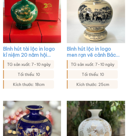
Bình hút tài lộc in logo
Bình hút lộc in logo
kỉ niệm 20 năm hội
men rạn vẽ cảnh Bác
khóa màu xanh lá họa
Hồ thăm quê hương
TG sản xuất: 7-10 ngày
TG sản xuất: 7-10 ngày
tiết thuận buồm xuôi
Nghệ An XG-BHL22
gió XG-BHL40
Tối thiểu: 10
Tối thiểu: 10
Kích thước: 18cm
Kích thước: 25cm