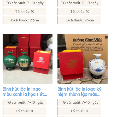
hoa sen in decal vàng
chiền XG-BHL38
TG sản xuất: 7-10 ngày
TG sản xuất: 7-10 ngày
XG-BHL39
Tối thiểu: 10
Tối thiểu: 10
Kích thước: 22cm
Kích thước: 25cm
Bình hút lộc in logo
Bình hút lộc in logo kỷ
màu xanh lá họa tiết
niệm thành lập màu
thuyền buồm xuôi gió
trắng họa tiết sen
TG sản xuất: 7-10 ngày
TG sản xuất: 7-10 ngày
XG-BHL04
xanh vàng kim XG-
BHL44
Tối thiểu: 10
Tối thiểu: 10