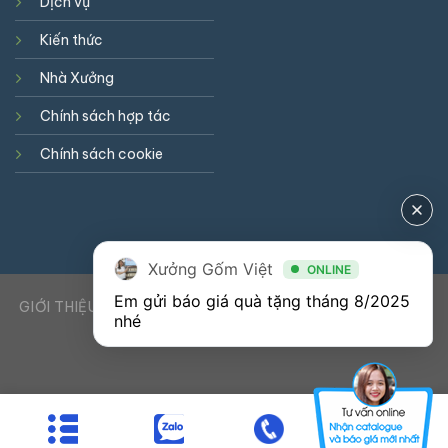
Dịch vụ
Kiến thức
Nhà Xưởng
Chính sách hợp tác
Chính sách cookie
Xưởng Gốm Việt
ONLINE
Em gửi báo giá quà tặng tháng 8/2025 
GIỚI THIỆU
DỊCH VỤ
KIẾN THỨC
LIÊN HỆ
0941900823
nhé