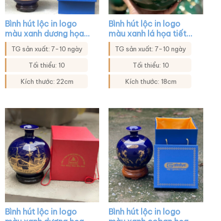
Bình hút lộc in logo
Bình hút lộc in logo
màu xanh dương họa
màu xanh lá họa tiết
tiết thuyền buồm XG-
cửu ngư quần hội XG-
TG sản xuất: 7-10 ngày
TG sản xuất: 7-10 ngày
BHL03
BHL16
Tối thiểu: 10
Tối thiểu: 10
Kích thước: 22cm
Kích thước: 18cm
Bình hút lộc in logo
Bình hút lộc in logo