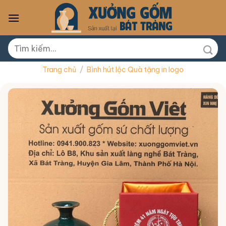
Skip
to
content
Tìm
kiếm:
Trang chủ
/
Bình hút lộc Quà tặng in logo