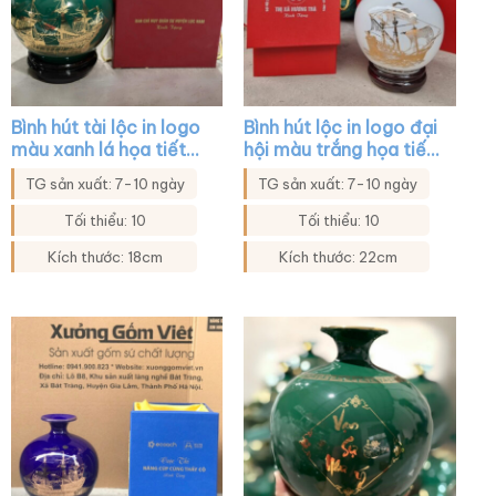
Bình hút tài lộc in logo
Bình hút lộc in logo đại
màu xanh lá họa tiết
hội màu trắng họa tiết
thuyền buồm in decal
thuận buồm xuôi gió
TG sản xuất: 7-10 ngày
TG sản xuất: 7-10 ngày
vàng XG-BHL35
vàng kim XG-BHL45
Tối thiểu: 10
Tối thiểu: 10
Kích thước: 18cm
Kích thước: 22cm