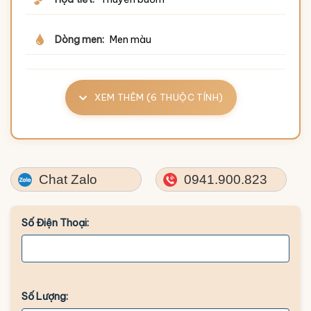
Dòng men:
Men màu
XEM THÊM (6 THUỘC TÍNH)
Chat Zalo
0941.900.823
Số Điện Thoại:
Số Lượng: