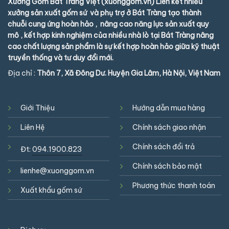
Xưởng Gốm Bát Tràng Việt (xuonggom.vn) Liên kết nhiều
xưởng sản xuất gốm sứ và phụ trợ ở Bát Tràng tạo thành
chuỗi cung ứng hoàn hảo , nâng cao năng lực sản xuất quy
mô , kết hợp kinh nghiệm của nhiều nhà lò tại Bát Tràng nâng
cao chất lượng sản phẩm là sự kết hợp hoàn hảo giữa kỹ thuật
truyền thống và tư duy đổi mới.
Địa chỉ :
Thôn 7, Xã Đông Dư. Huyện Gia Lâm, Hà Nội, Việt Nam
Giới Thiệu
Hướng dẫn mua hàng
Liên Hệ
Chính sách giao nhận
Chính sách đổi trả
Đt:
094.1900.823
Chính sách bảo mật
lienhe@xuonggom.vn
Phương thức thanh toán
Xuất khẩu gốm sứ