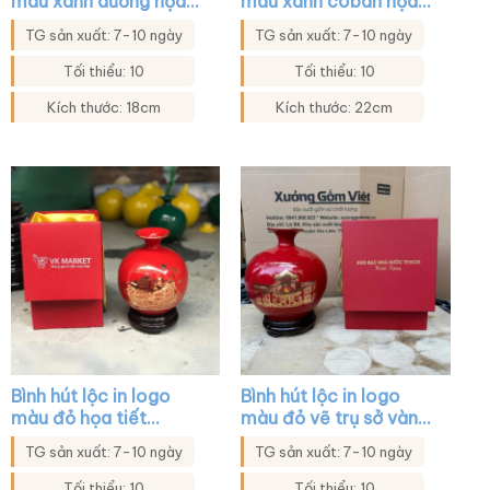
màu xanh dương họa
màu xanh coban họa
tiết thuyền buồm XG-
tiết bát mã XG-
TG sản xuất: 7-10 ngày
TG sản xuất: 7-10 ngày
BHL15
BHL32
Tối thiểu: 10
Tối thiểu: 10
Kích thước: 18cm
Kích thước: 22cm
Bình hút lộc in logo
Bình hút lộc in logo
màu đỏ họa tiết
màu đỏ vẽ trụ sở vàng
thuyền buồm in decal
kim XG-BHL47
TG sản xuất: 7-10 ngày
TG sản xuất: 7-10 ngày
vàng XG-BHL08
Tối thiểu: 10
Tối thiểu: 10