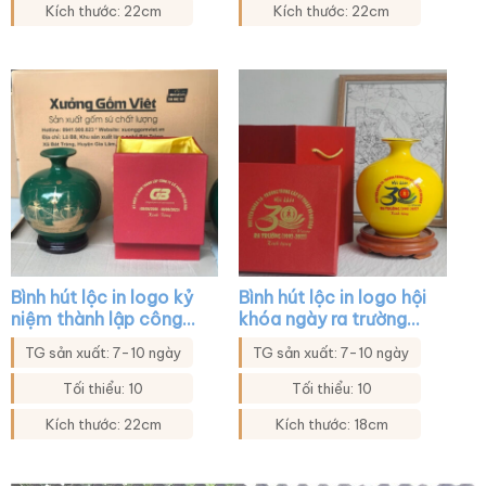
Kích thước: 22cm
Kích thước: 22cm
Bình hút lộc in logo kỷ
Bình hút lộc in logo hội
niệm thành lập công
khóa ngày ra trường
ty màu xanh lá họa
màu vàng XG-BHL12
TG sản xuất: 7-10 ngày
TG sản xuất: 7-10 ngày
tiết thuyền buồm XG-
BHL34
Tối thiểu: 10
Tối thiểu: 10
Kích thước: 22cm
Kích thước: 18cm