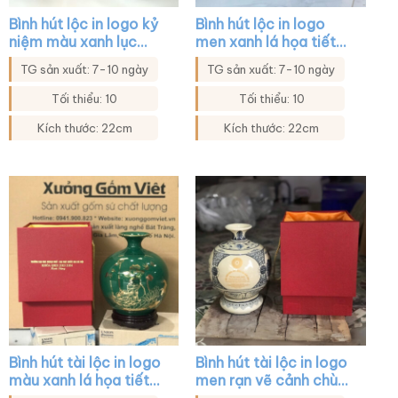
Bình hút lộc in logo kỷ
Bình hút lộc in logo
niệm màu xanh lục
men xanh lá họa tiết
họa tiết thuận buồm
hoa in decal vàng XG-
TG sản xuất: 7-10 ngày
TG sản xuất: 7-10 ngày
xuôi gió vàng kim XG-
BHL25
BHL46
Tối thiểu: 10
Tối thiểu: 10
Kích thước: 22cm
Kích thước: 22cm
Bình hút tài lộc in logo
Bình hút tài lộc in logo
màu xanh lá họa tiết
men rạn vẽ cảnh chùa