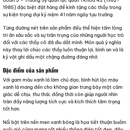
đoàn 3 – Trường Sỹ quan lục quân 1 Khóa 42 (1982-
1985) đặc biệt đặt hàng để kính tặng các thầy trong
sự kiện trọng đại kỷ niệm 41 năm ngày tựu trường.
Từng đường nét trên sản phẩm đều thể hiện tấm lòng
tri ân sâu sắc và sự trân trọng của những người học trò
đối với các thầy cô đã dìu dắt mình. Món quà ý nghĩa
này thay lời chúc các thầy luôn thuận lợi, bình an và là
kỷ vật ghi dấu một chặng đường đáng nhớ.
Đặc điểm của sản phẩm
Với gam màu xanh lá làm chủ đạo, bình hút lộc màu
xanh lá mang đến cho không gian trưng bày một cảm
giác dễ chịu, thư thái, đồng thời còn giúp người nhìn
tràn đầy năng lượng tích cực và kích thích tâm trạng
tốt hơn.
Nổi bật trên nền men xanh bóng là họa tiết thuận buồm
xuôi gió cũng mang rất nhiều thông điệp tốt đẹp, đây