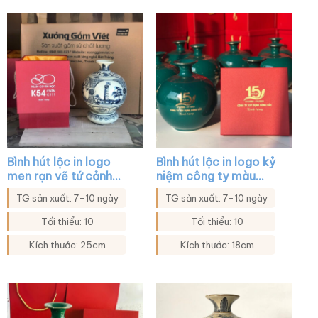
Bình hút lộc in logo
Bình hút lộc in logo kỷ
men rạn vẽ tứ cảnh
niệm công ty màu
XG-BHL31
xanh lá họa tiết mã
TG sản xuất: 7-10 ngày
TG sản xuất: 7-10 ngày
đáo thành công XG-
BHL17
Tối thiểu: 10
Tối thiểu: 10
Kích thước: 25cm
Kích thước: 18cm