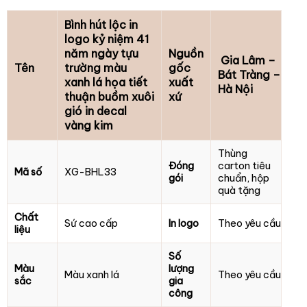
Bình hút lộc in
logo kỷ niệm 41
năm ngày tựu
Nguồn
Gia Lâm –
Tên
trường màu
gốc
Bát Tràng –
xanh lá họa tiết
xuất
Hà Nội
thuận buồm xuôi
xứ
gió in decal
vàng kim
Thùng
Đóng
carton tiêu
Mã số
XG-BHL33
gói
chuẩn, hộp
quà tặng
Chất
Sứ cao cấp
In logo
Theo yêu cầu
liệu
Số
Màu
lượng
Màu xanh lá
Theo yêu cầu
sắc
gia
công