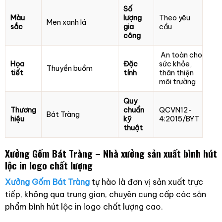
Số
Màu
lượng
Theo yêu
Men xanh lá
sắc
gia
cầu
công
An toàn cho
Họa
Đặc
sức khỏe,
Thuyền buồm
tiết
tính
thân thiện
môi trường
Quy
Thương
chuẩn
QCVN12-
Bát Tràng
hiệu
kỹ
4:2015/BYT
thuật
Xưởng Gốm Bát Tràng – Nhà xưởng sản xuất bình hút
lộc in logo chất lượng
Xưởng Gốm Bát Tràng
tự hào là đơn vị sản xuất trực
tiếp, không qua trung gian, chuyên cung cấp các sản
phẩm bình hút lộc in logo chất lượng cao.