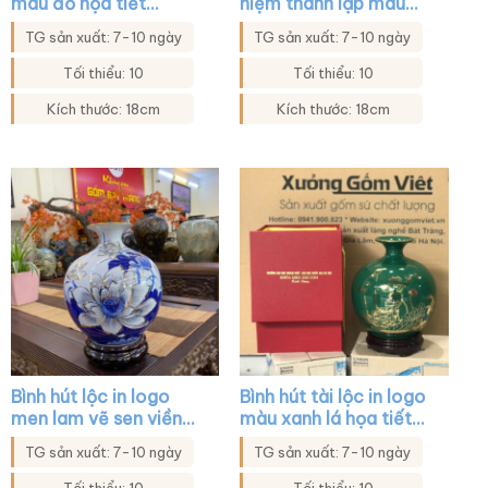
màu đỏ họa tiết
niệm thành lập màu
thuyền buồm in decal
trắng họa tiết thuyền
TG sản xuất: 7-10 ngày
TG sản xuất: 7-10 ngày
vàng XG-BHL08
buồm XG-BHL01
Tối thiểu: 10
Tối thiểu: 10
Kích thước: 18cm
Kích thước: 18cm
Bình hút lộc in logo
Bình hút tài lộc in logo
men lam vẽ sen viền
màu xanh lá họa tiết
vàng XG-BHL20
hoa sen in decal vàng
TG sản xuất: 7-10 ngày
TG sản xuất: 7-10 ngày
XG-BHL39