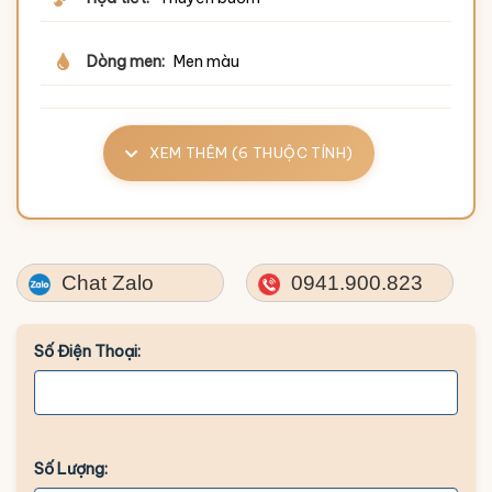
Dòng men:
Men màu
XEM THÊM (6 THUỘC TÍNH)
Chat Zalo
0941.900.823
Số Điện Thoại:
Số Lượng: