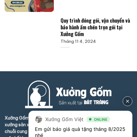
Quy trình đóng gói, vận chuyển và
bảo hành ấm chén trọn gói tại
Xưởng Gốm
Tháng 11 4, 2024
Xưởng Gốm Bát Tràng Việt (xuonggom.vn) Liên kết nhiều
Xưởng Gốm Việt
ONLINE
xưởng sản xuất gốm sứ và phụ trợ ở Bát Tràng tạo thành
Em gửi báo giá quà tặng tháng 8/2025 
chuỗi cung ứng hoàn hảo , nâng cao năng lực sản xuất quy
nhé