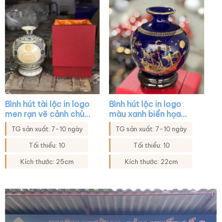
Bình hút tài lộc in logo
Bình hút lộc in logo
men rạn vẽ cảnh chùa
màu xanh biển họa
chiền XG-BHL38
tiết thuận buồm xuôi
TG sản xuất: 7-10 ngày
TG sản xuất: 7-10 ngày
gió XG-BHL24
Tối thiểu: 10
Tối thiểu: 10
Kích thước: 25cm
Kích thước: 22cm