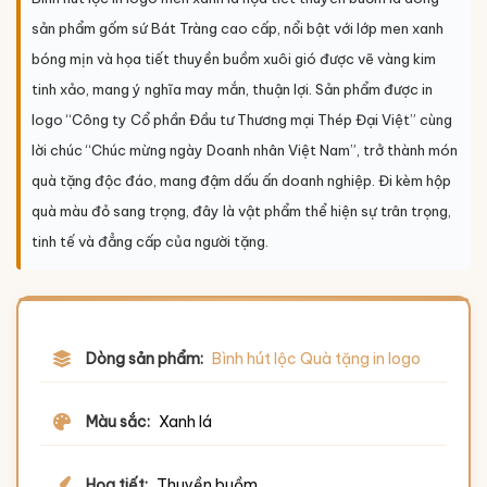
sản phẩm gốm sứ Bát Tràng cao cấp, nổi bật với lớp men xanh
bóng mịn và họa tiết thuyền buồm xuôi gió được vẽ vàng kim
tinh xảo, mang ý nghĩa may mắn, thuận lợi. Sản phẩm được in
logo “Công ty Cổ phần Đầu tư Thương mại Thép Đại Việt” cùng
lời chúc “Chúc mừng ngày Doanh nhân Việt Nam”, trở thành món
quà tặng độc đáo, mang đậm dấu ấn doanh nghiệp. Đi kèm hộp
quà màu đỏ sang trọng, đây là vật phẩm thể hiện sự trân trọng,
tinh tế và đẳng cấp của người tặng.
Dòng sản phẩm:
Bình hút lộc Quà tặng in logo
Màu sắc:
Xanh lá
Họa tiết:
Thuyền buồm