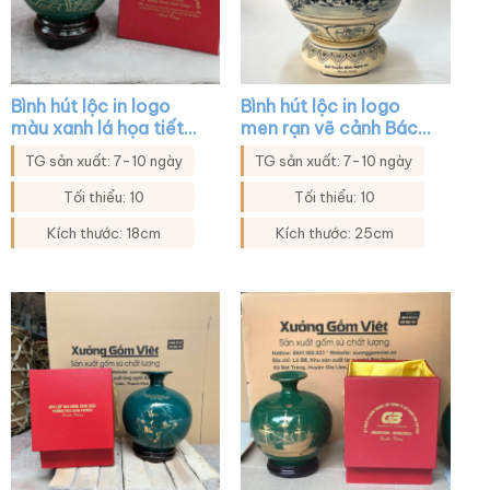
Bình hút lộc in logo
Bình hút lộc in logo
màu xanh lá họa tiết
men rạn vẽ cảnh Bác
hoa sen in decal vàng
Hồ thăm quê hương
TG sản xuất: 7-10 ngày
TG sản xuất: 7-10 ngày
XG-BHL27
Nghệ An XG-BHL22
Tối thiểu: 10
Tối thiểu: 10
Kích thước: 18cm
Kích thước: 25cm