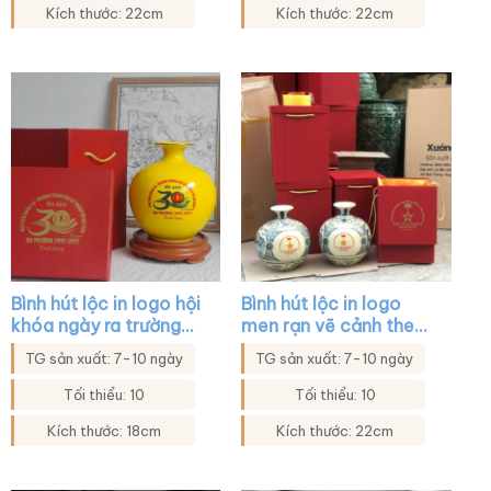
Kích thước: 22cm
Kích thước: 22cm
Bình hút lộc in logo hội
Bình hút lộc in logo
khóa ngày ra trường
men rạn vẽ cảnh theo
màu vàng XG-BHL12
yêu cầu XG-BHL23
TG sản xuất: 7-10 ngày
TG sản xuất: 7-10 ngày
Tối thiểu: 10
Tối thiểu: 10
Kích thước: 18cm
Kích thước: 22cm