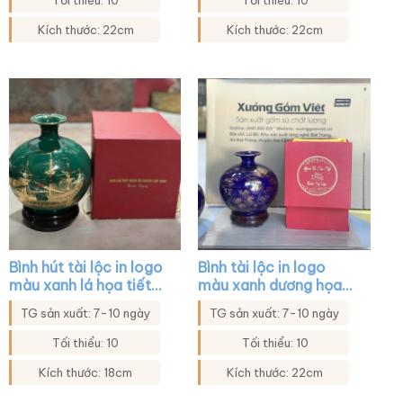
Tối thiểu: 10
Tối thiểu: 10
Kích thước: 22cm
Kích thước: 22cm
Bình hút tài lộc in logo
Bình tài lộc in logo
màu xanh lá họa tiết
màu xanh dương họa
thuyền buồm in decal
tiết cửu ngư quần hội
TG sản xuất: 7-10 ngày
TG sản xuất: 7-10 ngày
vàng XG-BHL35
XG-BHL41
Tối thiểu: 10
Tối thiểu: 10
Kích thước: 18cm
Kích thước: 22cm