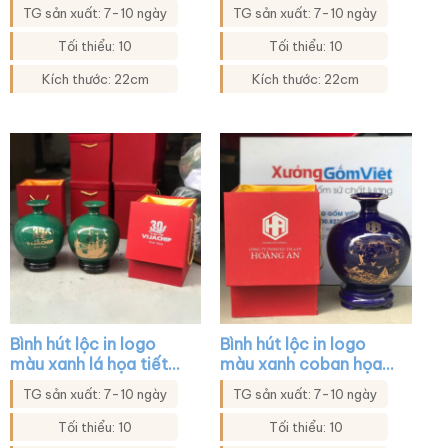
tiết thuyền buồm XG-
trắng họa tiết sen
TG sản xuất: 7-10 ngày
TG sản xuất: 7-10 ngày
BHL03
xanh vàng kim XG-
BHL44
Tối thiểu: 10
Tối thiểu: 10
Kích thước: 22cm
Kích thước: 22cm
Bình hút lộc in logo
Bình hút lộc in logo
màu xanh lá họa tiết
màu xanh coban họa
thuyền buồm xuôi gió
tiết cảnh biển và
TG sản xuất: 7-10 ngày
TG sản xuất: 7-10 ngày
XG-BHL04
thuyền XG-BHL13
Tối thiểu: 10
Tối thiểu: 10