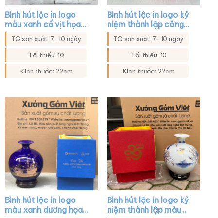
Bình hút lộc in logo
Bình hút lộc in logo kỷ
màu xanh cổ vịt họa
niệm thành lập công
tiết lý ngư vọng
ty màu xanh lá họa
TG sản xuất: 7-10 ngày
TG sản xuất: 7-10 ngày
nguyệt XG-BHL43
tiết thuyền buồm XG-
BHL34
Tối thiểu: 10
Tối thiểu: 10
Kích thước: 22cm
Kích thước: 22cm
Bình hút lộc in logo
Bình hút lộc in logo kỷ
màu xanh dương họa
niệm thành lập màu