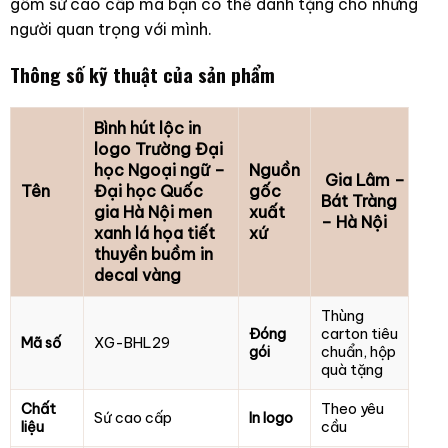
gốm sứ cao cấp mà bạn có thể dành tặng cho những
người quan trọng với mình.
Thông số kỹ thuật của sản phẩm
Bình hút lộc in
logo Trường Đại
học Ngoại ngữ –
Nguồn
Gia Lâm –
Tên
Đại học Quốc
gốc
Bát Tràng
gia Hà Nội men
xuất
– Hà Nội
xanh lá họa tiết
xứ
thuyền buồm in
decal vàng
Thùng
Đóng
carton tiêu
Mã số
XG-BHL29
gói
chuẩn, hộp
quà tặng
Chất
Theo yêu
Sứ cao cấp
In logo
liệu
cầu