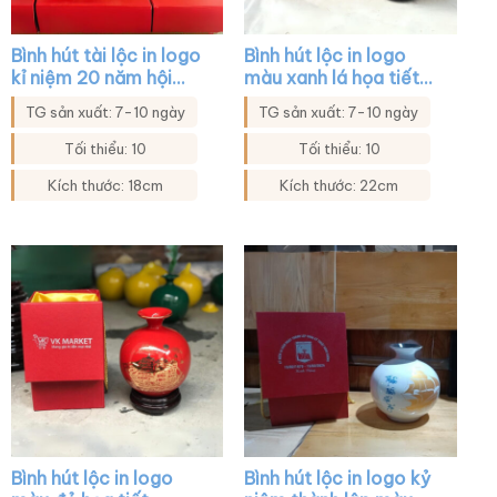
Bình hút tài lộc in logo
Bình hút lộc in logo
kỉ niệm 20 năm hội
màu xanh lá họa tiết
khóa màu xanh lá họa
thuận buồm xuôi gió
TG sản xuất: 7-10 ngày
TG sản xuất: 7-10 ngày
tiết thuận buồm xuôi
XG-BHL18
gió XG-BHL40
Tối thiểu: 10
Tối thiểu: 10
Kích thước: 18cm
Kích thước: 22cm
Bình hút lộc in logo
Bình hút lộc in logo kỷ