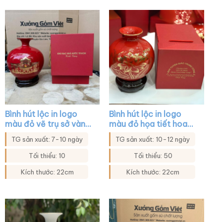
Bình hút lộc in logo
Bình hút lộc in logo
màu đỏ vẽ trụ sở vàng
màu đỏ họa tiết hoa
kim XG-BHL47
sen in decal vàng XG-
TG sản xuất: 7-10 ngày
TG sản xuất: 10-12 ngày
BHL07
Tối thiểu: 10
Tối thiểu: 50
Kích thước: 22cm
Kích thước: 22cm