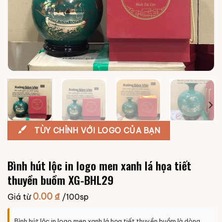
TÙY CHỈNH VỚI LOGO CỦA BẠN
Bình hút lộc in logo men xanh lá họa tiết
thuyền buồm XG-BHL29
0.00
₫
Giá từ
/100sp
Bình hút lộc in logo men xanh lá họa tiết thuyền buồm là dòng