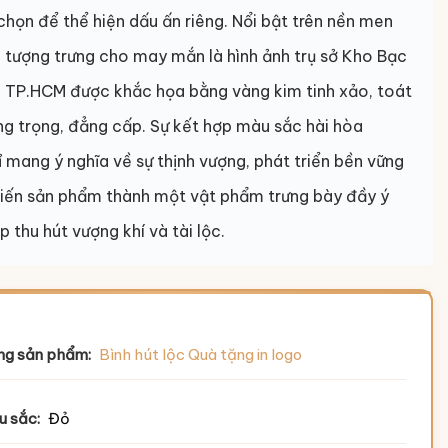
chọn để thể hiện dấu ấn riêng. Nổi bật trên nền men
, tượng trưng cho may mắn là hình ảnh trụ sở Kho Bạc
 TP.HCM được khắc họa bằng vàng kim tinh xảo, toát
ng trọng, đẳng cấp. Sự kết hợp màu sắc hài hòa
 mang ý nghĩa về sự thịnh vượng, phát triển bền vững
iến sản phẩm thành một vật phẩm trưng bày đầy ý
p thu hút vượng khí và tài lộc.
ng sản phẩm:
Bình hút lộc Quà tặng in logo
u sắc:
Đỏ