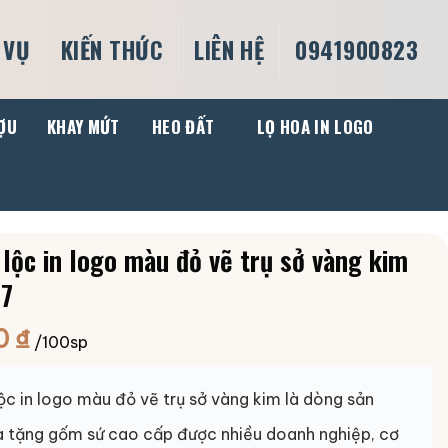
 VỤ
KIẾN THỨC
LIÊN HỆ
0941900823
ỢU
KHAY MỨT
HEO ĐẤT
LỌ HOA IN LOGO
 lộc in logo màu đỏ vẽ trụ sở vàng kim
7
0
₫
/100sp
lộc in logo màu đỏ vẽ trụ sở vàng kim là dòng sản
 tặng gốm sứ cao cấp được nhiều doanh nghiệp, cơ