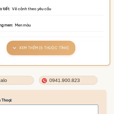
 tiết:
Vẽ cảnh theo yêu cầu
ng men:
Men màu
XEM THÊM (6 THUỘC TÍNH)
alo
0941.900.823
 Thoại: