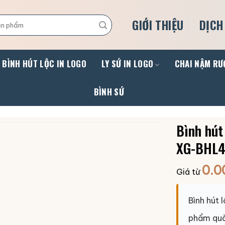
GIỚI THIỆU
DỊCH
BÌNH HÚT LỘC IN LOGO
LY SỨ IN LOGO
CHAI NẬM RƯ
BÌNH SỨ
Bình hút
XG-BHL4
0.0
Giá từ
Bình hút 
phẩm quà