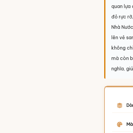
quan lựa 
đỏ rực rỡ
Nhà Nước
lên vẻ sa
không chỉ
mà còn b
nghĩa, giú
Dò
Mà