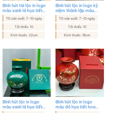
Bình hút tài lộc in logo
Bình hút lộc in logo kỷ
màu xanh lá họa tiết
niệm thành lập màu
hoa sen in decal vàng
trắng họa tiết thuyền
TG sản xuất: 7-10 ngày
TG sản xuất: 7-10 ngày
XG-BHL39
buồm XG-BHL01
Tối thiểu: 10
Tối thiểu: 10
Kích thước: 22cm
Kích thước: 18cm
Bình hút lộc in logo
Bình hút lộc in logo
màu xanh lá họa tiết
màu đỏ họa tiết hoa
bát mã XG-BHL26
sen in decal vàng XG-