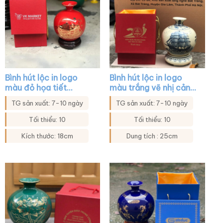
Bình hút lộc in logo
Bình hút lộc in logo
màu đỏ họa tiết
màu trắng vẽ nhị cảnh
thuyền buồm in decal
thuyền buồm bát mã
TG sản xuất: 7-10 ngày
TG sản xuất: 7-10 ngày
vàng XG-BHL08
XG-BHL06
Tối thiểu: 10
Tối thiểu: 10
Kích thước: 18cm
Dung tích : 25cm