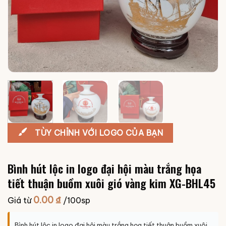
TÙY CHỈNH VỚI LOGO CỦA BẠN
Bình hút lộc in logo đại hội màu trắng họa
tiết thuận buồm xuôi gió vàng kim XG-BHL45
0.00
₫
Giá từ
/100sp
Bình hút lộc in logo đại hội màu trắng họa tiết thuận buồm xuôi