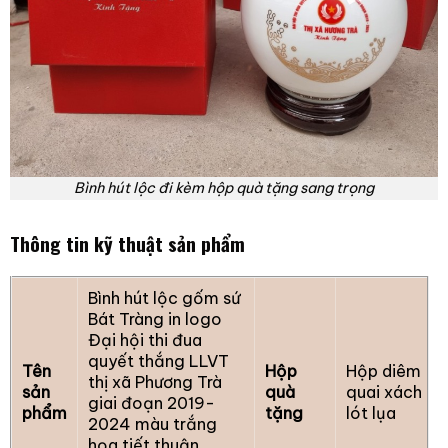
Bình hút lộc đi kèm hộp quà tặng sang trọng
Thông tin kỹ thuật sản phẩm
Bình hút lộc gốm sứ
Bát Tràng in logo
Đại hội thi đua
quyết thắng LLVT
Tên
Hộp
Hộp diêm
thị xã Phương Trà
sản
quà
quai xách
giai đoạn 2019-
phẩm
tặng
lót lụa
2024 màu trắng
họa tiết thuận