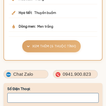
Họa tiết:
Thuyền buồm
Dòng men:
Men trắng
XEM THÊM (6 THUỘC TÍNH)
Chat Zalo
0941.900.823
Số Điện Thoại: