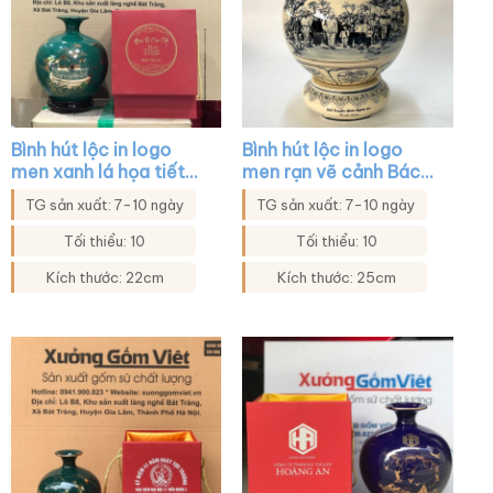
Bình hút lộc in logo
Bình hút lộc in logo
men xanh lá họa tiết
men rạn vẽ cảnh Bác
thuyền buồm XG-
Hồ thăm quê hương
TG sản xuất: 7-10 ngày
TG sản xuất: 7-10 ngày
BHL29
Nghệ An XG-BHL22
Tối thiểu: 10
Tối thiểu: 10
Kích thước: 22cm
Kích thước: 25cm