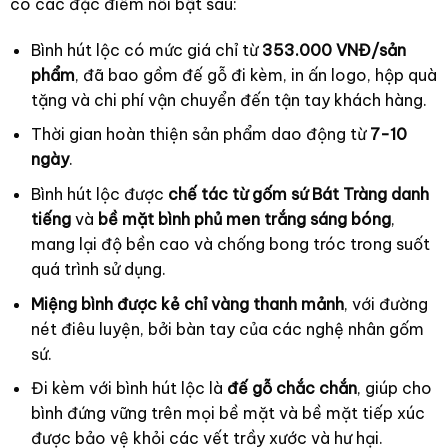
có các đặc điểm nổi bật sau:
Bình hút lộc có mức giá chỉ từ
353.000 VNĐ/sản
phẩm
, đã bao gồm đế gỗ đi kèm, in ấn logo, hộp quà
tặng và chi phí vận chuyển đến tận tay khách hàng.
Thời gian hoàn thiện sản phẩm dao động từ
7-10
ngày
.
Bình hút lộc được
chế tác từ gốm sứ Bát Tràng danh
tiếng
và
bề mặt bình phủ men trắng sáng bóng
,
mang lại độ bền cao và chống bong tróc trong suốt
quá trình sử dụng.
Miệng bình được kẻ chỉ vàng thanh mảnh
, với đường
nét điêu luyện, bởi bàn tay của các nghệ nhân gốm
sứ.
Đi kèm với bình hút lộc là
đế gỗ chắc chắn
, giúp cho
bình đứng vững trên mọi bề mặt và bề mặt tiếp xúc
được bảo vệ khỏi các vết trầy xước và hư hại.