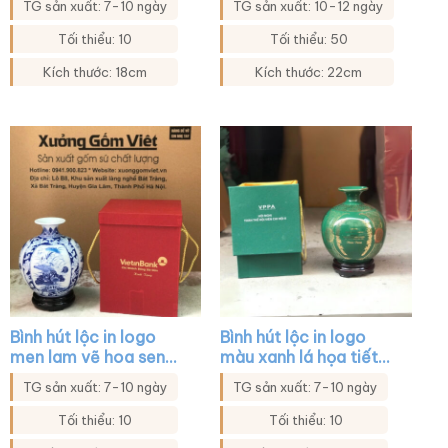
TG sản xuất: 7-10 ngày
TG sản xuất: 10-12 ngày
BHL07
Tối thiểu: 10
Tối thiểu: 50
Kích thước: 18cm
Kích thước: 22cm
Bình hút lộc in logo
Bình hút lộc in logo
men lam vẽ hoa sen
màu xanh lá họa tiết
XG-BHL21
hoa in decal vàng XG-
TG sản xuất: 7-10 ngày
TG sản xuất: 7-10 ngày
BHL19
Tối thiểu: 10
Tối thiểu: 10