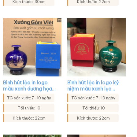
Kích thước: 30cm
Kích thước: 22cm
Bình hút lộc in logo
Bình hút lộc in logo kỷ
màu xanh dương họa
niệm màu xanh lục
tiết thuyền buồm XG-
họa tiết thuận buồm
TG sản xuất: 7-10 ngày
TG sản xuất: 7-10 ngày
BHL03
xuôi gió vàng kim XG-
BHL46
Tối thiểu: 10
Tối thiểu: 10
Kích thước: 22cm
Kích thước: 22cm