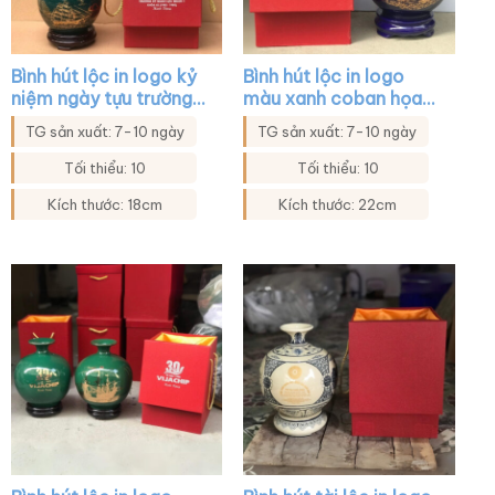
Bình hút lộc in logo kỷ
Bình hút lộc in logo
niệm ngày tựu trường
màu xanh coban họa
màu xanh lá họa tiết
tiết cảnh biển và
TG sản xuất: 7-10 ngày
TG sản xuất: 7-10 ngày
thuận buồm xuôi gió
thuyền XG-BHL13
XG-BHL33
Tối thiểu: 10
Tối thiểu: 10
Kích thước: 18cm
Kích thước: 22cm