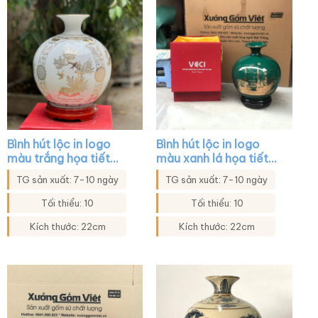
Bình hút lộc in logo
Bình hút lộc in logo
màu trắng họa tiết
màu xanh lá họa tiết
mẫu đơn chim trĩ XG-
thuận buồm xuôi gió
TG sản xuất: 7-10 ngày
TG sản xuất: 7-10 ngày
BHL10
XG-BHL18
Tối thiểu: 10
Tối thiểu: 10
Kích thước: 22cm
Kích thước: 22cm