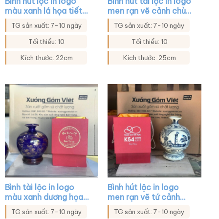
Bình hút lộc in logo
Bình hút tài lộc in logo
màu xanh lá họa tiết
men rạn vẽ cảnh chùa
thuyền buồm xuôi gió
chiền XG-BHL38
TG sản xuất: 7-10 ngày
TG sản xuất: 7-10 ngày
XG-BHL04
Tối thiểu: 10
Tối thiểu: 10
Kích thước: 22cm
Kích thước: 25cm
Bình tài lộc in logo
Bình hút lộc in logo
màu xanh dương họa
men rạn vẽ tứ cảnh
tiết cửu ngư quần hội
XG-BHL31
TG sản xuất: 7-10 ngày
TG sản xuất: 7-10 ngày
XG-BHL41