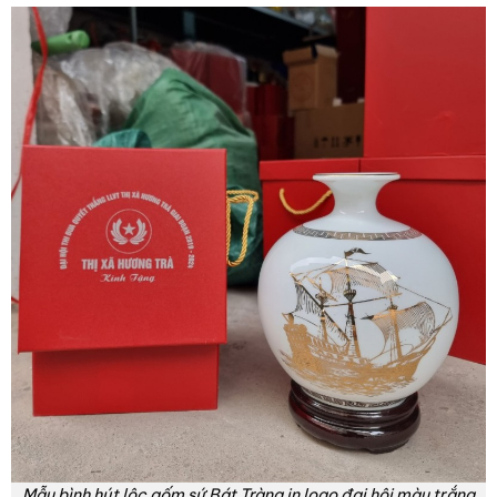
Mẫu bình hút lộc gốm sứ Bát Tràng in logo đại hội màu trắng