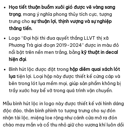
Họa tiết thuận buồm xuôi gió được vẽ vàng sang
trọng
, mang ý nghĩa phong thủy tích cực, tượng
trưng cho
sự thuận lợi, thịnh vượng và sự nghiệp
thăng tiến.
Logo “Đại hội thi đua quyết thắng LLVT thị xã
Phương Trà giai đoạn 2019-2024” được in màu đỏ
nổi bật trên nền men trắng, bằng
kỹ thuật in decal
hiện đại
.
Bình hút lộc được đặt trong
hộp diêm quai xách lót
lụa
tiện lợi. Loại hộp này được thiết kế cứng cáp và
bên trong lót lụa mềm mại, giúp sản phẩm không bị
trầy xước hay bể vỡ trong quá trình vận chuyển.
Mẫu bình hút lộc in logo này được thiết kế với hình dáng
độc đáo, thân bình phình to tượng trưng cho sự đón
nhận tài lộc, miệng loe rộng như cánh cửa mở ra đón
chào may mắn và cổ thu nhỏ giữ cho vượng khí luôn dồi