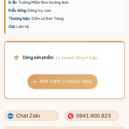
In ấn:
Trường Mầm Non Hoàng Anh
Kiểu dáng:
Dáng trụ cao
Thương hiệu:
Gốm sứ Bát Tràng
Giá:
Liên hệ
Dòng sản phẩm:
Ly sứ quà tặng in logo
XEM THÊM (1 THUỘC TÍNH)
Chat Zalo
0941.900.823