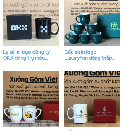
Ly sứ in logo công ty
Cốc sứ in logo
OKX dáng trụ màu
LuxuryFan dáng thấp
đen quai C XG-LS11
quai C màu xanh lá vẽ
vàng XG-LS29