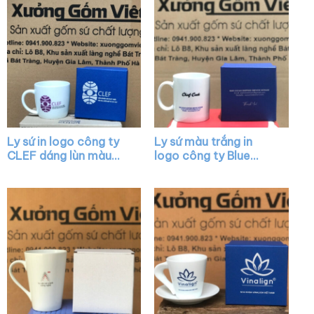
Ly sứ in logo công ty
Ly sứ màu trắng in
CLEF dáng lùn màu
logo công ty Blue
trắng có quai XG-
Ocean dáng trụ quai C
LS18
XG-LS04