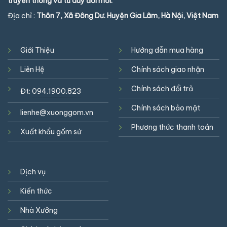
truyền thống và tư duy đổi mới.
Địa chỉ :
Thôn 7, Xã Đông Dư. Huyện Gia Lâm, Hà Nội, Việt Nam
Giới Thiệu
Hướng dẫn mua hàng
Liên Hệ
Chính sách giao nhận
Chính sách đổi trả
Đt:
094.1900.823
Chính sách bảo mật
lienhe@xuonggom.vn
Phương thức thanh toán
Xuất khẩu gốm sứ
Dịch vụ
Kiến thức
Nhà Xưởng