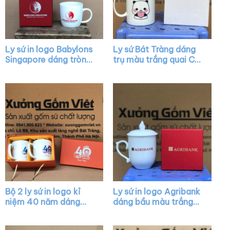
Ly sứ in logo Babylons
Ly sứ Bát Tràng dáng
Singapore dáng tròn
trụ màu trắng quai C
lùn màu trắng có quai
vẽ hình XG-LS25
XG-LS08
Bộ 2 ly sứ in logo kỉ
Ly sứ in logo Agribank
niệm 40 năm dáng
dáng bầu màu trắng
tròn màu trắng có
chóp lửa có nắp quai
quai XG-LS07
cách điệu XG-LS17