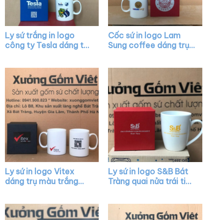
Ly sứ trắng in logo
Cốc sứ in logo Lam
công ty Tesla dáng trụ
Sung coffee dáng trụ
quai C làm quà tặng
cao màu trắng quai C
XG-LS03
XG-LS15
Ly sứ in logo Vitex
Ly sứ in logo S&B Bát
dáng trụ màu trắng
Tràng quai nửa trái tim
quai C XG-LS36
XG-LS44