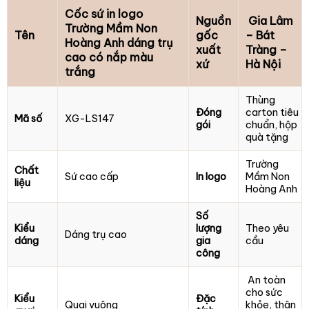
Cốc sứ in logo
Nguồn
Gia Lâm
Trường Mầm Non
Tên
gốc
– Bát
Hoàng Anh dáng trụ
xuất
Tràng –
cao có nắp màu
xứ
Hà Nội
trắng
Thùng
Đóng
carton tiêu
Mã số
XG-LS147
gói
chuẩn, hộp
quà tặng
Trường
Chất
Sứ cao cấp
In logo
Mầm Non
liệu
Hoàng Anh
Số
Kiểu
lượng
Theo yêu
Dáng trụ cao
dáng
gia
cầu
công
An toàn
cho sức
Kiểu
Đặc
Quai vuông
khỏe, thân