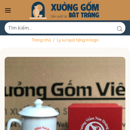
Skip
to
content
Tìm
kiếm:
Trang chủ
/
Ly sứ quà tặng in logo