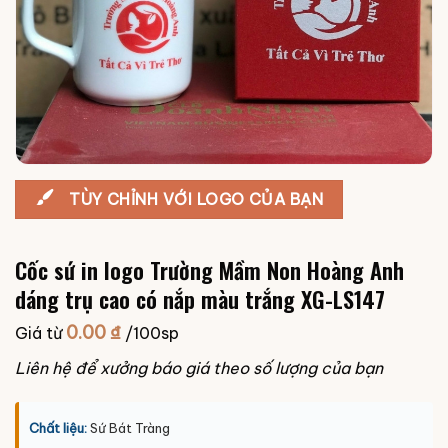
TÙY CHỈNH VỚI LOGO CỦA BẠN
Cốc sứ in logo Trường Mầm Non Hoàng Anh
dáng trụ cao có nắp màu trắng XG-LS147
0.00
₫
Giá từ
/100sp
Liên hệ để xưởng báo giá theo số lượng của bạn
Chất liệu:
Sứ Bát Tràng