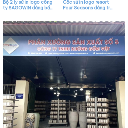
Bộ 2 ly sứ in logo công
Cốc sứ in logo resort
ty SAGOWIN dáng bầu
Four Seasons dáng trụ
màu trắng có quai
cao màu trắng có
XG-LS26
quai C XG-LS22