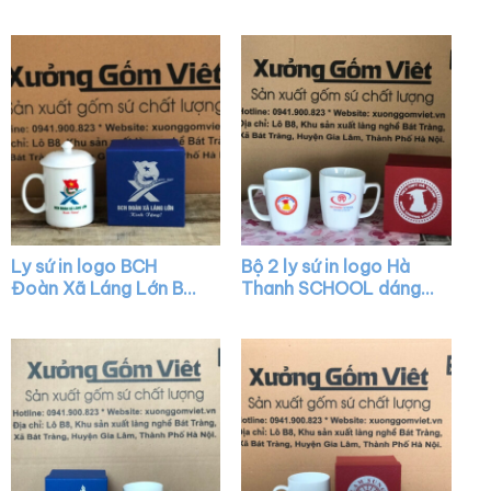
rẻ XG-LS01
vát màu trắng có quai
họa tiết sen xanh XG-
LS12
Ly sứ in logo BCH
Bộ 2 ly sứ in logo Hà
Đoàn Xã Láng Lớn Bát
Thanh SCHOOL dáng
Tràng có nắp quai C
chữ V màu trắng quai
XG-LS41
vuông XG-LS27