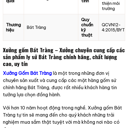
quai
tính
thiện môi
trường
Quy
Thương
chuẩn
QCVN12-
Bát Tràng
hiệu
kỹ
4:2015/BYT
thuật
Xưởng gốm Bát Tràng – Xưởng chuyên cung cấp các
sản phẩm ly sứ Bát Tràng chính hãng, chất lượng
cao, uy tín
Xưởng Gốm Bát Tràng
là một trong những đơn vị
chuyên sản xuất và cung cấp các mặt hàng gốm sứ
chính hãng Bát Tràng, được rất nhiều khách hàng tin
tưởng lựa chọn đồng hành.
Với hơn 10 năm hoạt động trong nghề, Xưởng gốm Bát
Tràng tự tin sẽ mang đến cho quý khách những trải
nghiệm mua sắm thật tuyệt vời mà không nơi nào có