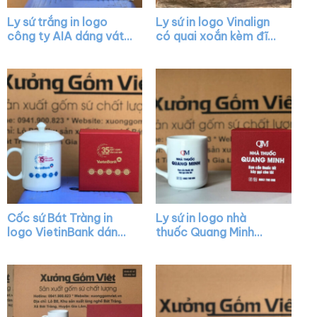
Ly sứ trắng in logo
Ly sứ in logo Vinalign
công ty AIA dáng vát
có quai xoắn kèm đĩa
có quai làm quà tặng
lót XG-LS40
XG-LS05
Cốc sứ Bát Tràng in
Ly sứ in logo nhà
logo VietinBank dáng
thuốc Quang Minh
trụ màu trắng có nắp
dáng trụ cao màu
quai C XG-LS09
trắng có quai C XG-
LS13