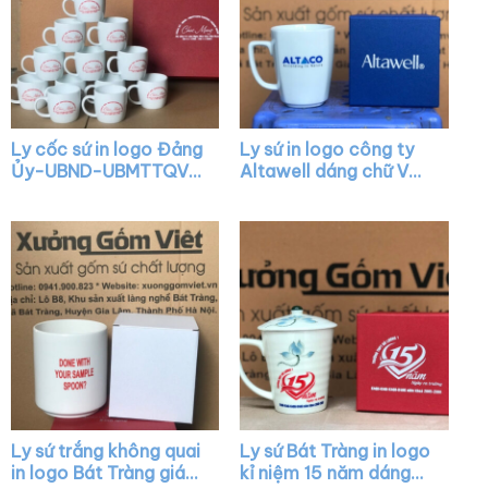
Ly cốc sứ in logo Đảng
Ly sứ in logo công ty
Ủy-UBND-UBMTTQVN
Altawell dáng chữ V
Phường Thạch Xuân
quai vuông XG-LS35
Chúc mừng Kỷ niệm 41
năm Ngày Nhà Giáo
Việt Nam dáng lùn
quai C XG-LS33
Ly sứ trắng không quai
Ly sứ Bát Tràng in logo
in logo Bát Tràng giá
kỉ niệm 15 năm dáng