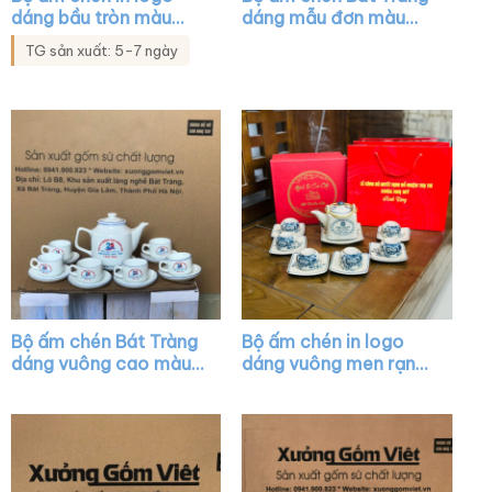
dáng bầu tròn màu
dáng mẫu đơn màu
trắng vẽ tay XG-AC18
xanh cổ vịt họa tiết
TG sản xuất: 5-7 ngày
hoa sen XG-AC40
Bộ ấm chén Bát Tràng
Bộ ấm chén in logo
dáng vuông cao màu
dáng vuông men rạn
trắng vẽ chỉ màu XG-
quai đồng họa tiết hoa
AC08
sen XG-AC30