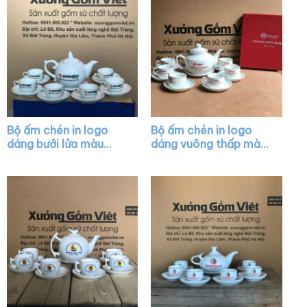
Bộ ấm chén in logo
Bộ ấm chén in logo
dáng bưởi lửa màu
dáng vuông thấp màu
trắng XG-AC24
trắng XG-AC34