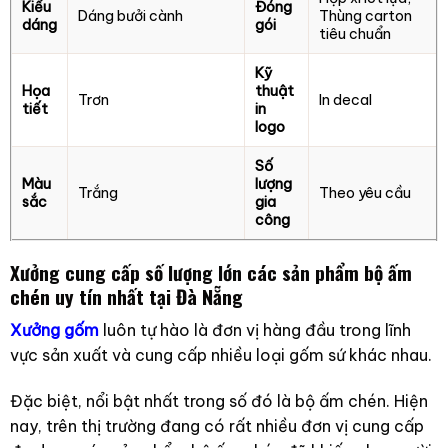
Kiểu
Đóng
Dáng bưởi cành
Thùng carton
dáng
gói
tiêu chuẩn
Kỹ
Họa
thuật
Trơn
In decal
tiết
in
logo
Số
Màu
lượng
Trắng
Theo yêu cầu
sắc
gia
công
Xưởng cung cấp số lượng lớn các sản phẩm bộ ấm
chén uy tín nhất tại Đà Nẵng
Xưởng gốm
luôn tự hào là đơn vị hàng đầu trong lĩnh
vực sản xuất và cung cấp nhiều loại gốm sứ khác nhau.
Đặc biệt, nổi bật nhất trong số đó là bộ ấm chén. Hiện
nay, trên thị trường đang có rất nhiều đơn vị cung cấp