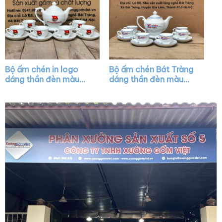
Bộ ấm chén in logo
Bộ ấm chén Bát Tràng
dáng thần đèn màu
dáng thần đèn màu
trắng XG-AC14
trắng vẽ viền màu
XG-AC15