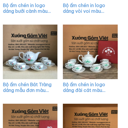
Bộ ấm chén in logo
Bộ ấm chén in logo
dáng bưởi cành màu
dáng vòi voi màu
trắng vẽ viền chỉ đỏ
trắng vẽ chỉ vàng XG-
XG-AC04
AC28
Bộ ấm chén Bát Tràng
Bộ ấm chén in logo
dáng mẫu đơn màu
dáng đài cát màu
trắng vẽ chỉ vàng XG-
trắng vẽ vàng XG-
AC20
AC11