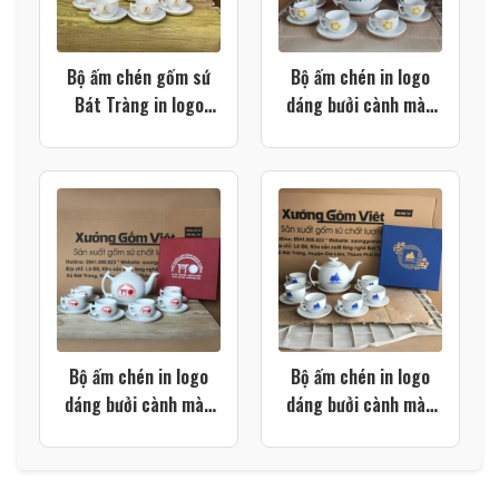
Bộ ấm chén gốm sứ
Bộ ấm chén in logo
Bát Tràng in logo
dáng bưởi cành màu
màu trắng dáng bưởi
trắng kẻ chỉ vàng kim
cành XG-AC112
XG-AC96
Bộ ấm chén in logo
Bộ ấm chén in logo
dáng bưởi cành màu
dáng bưởi cành màu
trắng XG-AC90
trắng viền kim XG-
AC89