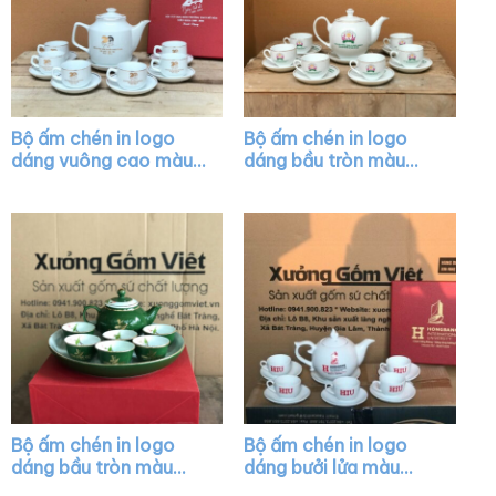
Bộ ấm chén in logo
Bộ ấm chén in logo
dáng vuông cao màu
dáng bầu tròn màu
trắng vẽ vàng kim
trắng vẽ viền kim XG-
XG-AC07
AC17
Bộ ấm chén in logo
Bộ ấm chén in logo
dáng bầu tròn màu
dáng bưởi lửa màu
xanh lá vẽ chỉ vàng
trắng XG-AC42