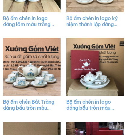
Bộ ấm chén in logo
Bộ ấm chén in logo kỷ
dáng lõm màu trắng
niệm thành lập dáng
XG-AC25
quai lượn màu trắng
XG-AC39
Bộ ấm chén Bát Tràng
Bộ ấm chén in logo
dáng bầu tròn màu
dáng bầu tròn màu
trắng họa tiết hoa sen
trắng kẻ chỉ vàng XG-
xanh XG-AC38
AC29