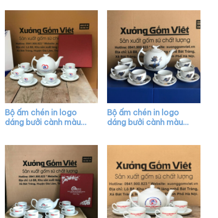
XG-AC36
Bộ ấm chén in logo
Bộ ấm chén in logo
dáng bưởi cành màu
dáng bưởi cành màu
trắng XG-AC02
trắng họa tiết sen
vàng kim XG-AC05