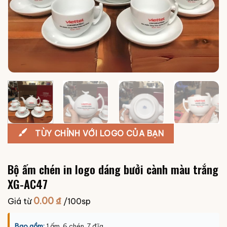
TÙY CHỈNH VỚI LOGO CỦA BẠN
Bộ ấm chén in logo dáng bưởi cành màu trắng
XG-AC47
0.00
₫
Giá từ
/100sp
Bao gồm:
1 ấm, 6 chén, 7 đĩa