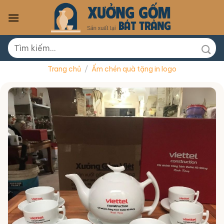
Skip
to
content
Tìm
kiếm:
Trang chủ
/
Ấm chén quà tặng in logo