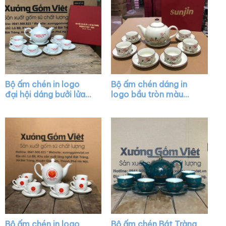
Bộ ấm chén in logo
Bộ ấm chén dáng in
đại hội dáng bưởi lửa
logo bầu tròn màu
màu trắng XG-AC23
trắng họa tiết hoa
đào hồng XG-AC43
Bộ ấm chén in logo
Bộ ấm chén Bát Tràng