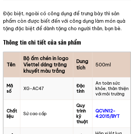
Đặc biệt, ngoài có công dụng để trưng bày thì sản
phẩm còn được biết đến với công dụng làm món quà
tặng đặc biệt để dành tặng cho người thân, bạn bè.
Thông tin chi tiết của sản phẩm
Bộ ấm chén in logo
Dung
Tên
Viettel dáng trăng
500ml
tích
khuyết màu trắng
An toàn sức
Mã
Đặc
XG-AC47
khỏe, thân thiện
số
tính
với môi trường
Quy
Chất
trình
QCVN12-
Sứ cao cấp
liệu
kỹ
4:2015/BYT
thuật
Hộp xi lót lụa,