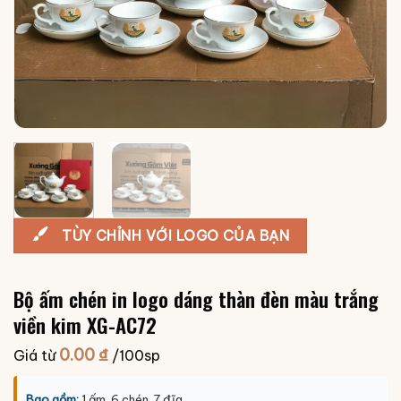
TÙY CHỈNH VỚI LOGO CỦA BẠN
Bộ ấm chén in logo dáng thàn đèn màu trắng
viền kim XG-AC72
0.00
₫
Giá từ
/100sp
Bao gồm:
1 ấm, 6 chén, 7 đĩa