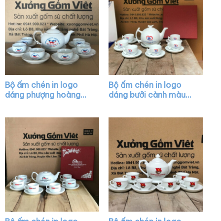
Bộ ấm chén in logo
Bộ ấm chén in logo
dáng phượng hoàng
dáng bưởi cành màu
màu trắng viền kim
trắng XG-AC02
XG-AC33