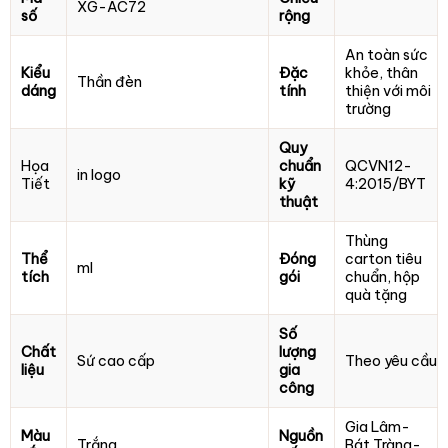
XG-AC72
số
rộng
An toàn sức
Kiểu
Đặc
khỏe, thân
Thần đèn
dáng
tính
thiện với môi
trường
Quy
Họa
chuẩn
QCVN12-
in logo
Tiết
kỹ
4:2015/BYT
thuật
Thùng
Thể
Đóng
carton tiêu
ml
tích
gói
chuẩn, hộp
quà tặng
Số
Chất
lượng
Sứ cao cấp
Theo yêu cầu
liệu
gia
công
Gia Lâm-
Màu
Nguồn
Trắng
Bát Tràng-