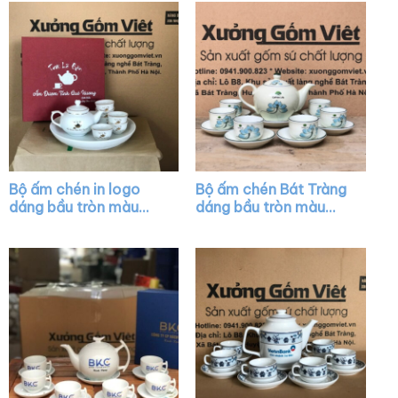
Bộ ấm chén in logo
Bộ ấm chén Bát Tràng
dáng bầu tròn màu
dáng bầu tròn màu
trắng kẻ chỉ vàng XG-
trắng họa tiết hoa sen
AC29
xanh XG-AC38