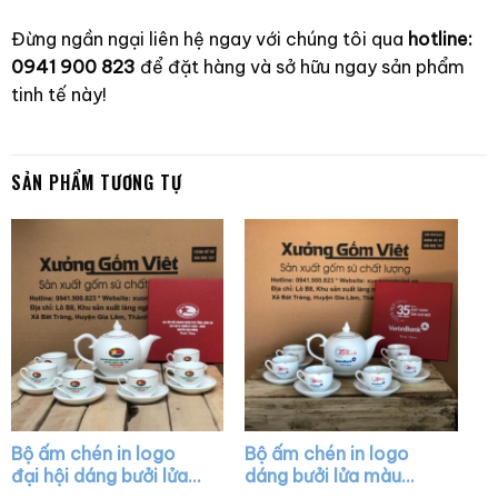
Đừng ngần ngại liên hệ ngay với chúng tôi qua
hotline:
0941 900 823
để đặt hàng và sở hữu ngay sản phẩm
tinh tế này!
SẢN PHẨM TƯƠNG TỰ
Bộ ấm chén in logo
Bộ ấm chén in logo
đại hội dáng bưởi lửa
dáng bưởi lửa màu
màu trắng XG-AC21
trắng vẽ chỉ vàng XG-