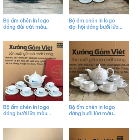
Bộ ấm chén in logo
Bộ ấm chén in logo
dáng đài cát màu
đại hội dáng bưởi lửa
xanh họa tiết vẽ vàng
màu trắng XG-AC23
XG-AC35
Bộ ấm chén in logo
Bộ ấm chén in logo
dáng bưởi lửa màu
dáng bưởi lửa màu
trắng XG-AC45
trắng vẽ chỉ vàng XG-
AC22