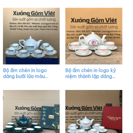
AC19
Bộ ấm chén in logo
Bộ ấm chén in logo kỷ
dáng bưởi lửa màu
niệm thành lập dáng
trắng XG-AC24
quai lượn màu trắng
XG-AC39