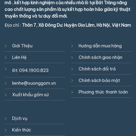
mô , kết hợp kinh nghiệm của nhiều nhà lò tại Bát Tràng nâng
cao chất lượng sản phẩm là sự kết hợp hoàn hảo giữa kỹ thuật
truyền thống và tư duy đổi mới.
Địa chỉ :
Thôn 7, Xã Đông Dư. Huyện Gia Lâm, Hà Nội, Việt Nam
Giới Thiệu
Hướng dẫn mua hàng
Liên Hệ
Chính sách giao nhận
Chính sách đổi trả
Đt:
094.1900.823
Chính sách bảo mật
lienhe@xuonggom.vn
Phương thức thanh toán
Xuất khẩu gốm sứ
Dịch vụ
Kiến thức