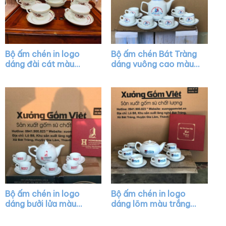
Bộ ấm chén in logo
Bộ ấm chén Bát Tràng
dáng đài cát màu
dáng vuông cao màu
trắng vẽ vàng XG-
trắng vẽ chỉ màu XG-
AC13
AC08
Bộ ấm chén in logo
Bộ ấm chén in logo
dáng bưởi lửa màu
dáng lõm màu trắng
trắng XG-AC42
vẽ viền kim XG-AC26