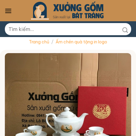
Skip
to
content
Tìm
kiếm:
Trang chủ
/
Ấm chén quà tặng in logo