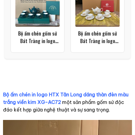
Bộ ấm chén gốm sứ
Bộ ấm chén gốm sứ
Bát Tràng in logo
Bát Tràng in logo
dáng đài cát họa tiết
trường học dáng
thuyền buồm xuôi gió
phượng hoàng họa
màu xanh lá XG-
tiết cành tre màu
AC106
trắng XG-AC105
Bộ ấm chén in logo HTX Tân Long dáng thàn đèn màu
trắng viền kim XG-AC72
một sản phẩm gốm sứ độc
đáo kết hợp giữa nghệ thuật và sự sang trọng.