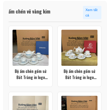
ấm chén vẽ vàng kim
Xem tất
cả
Bộ ấm chén gốm sứ
Bộ ấm chén gốm sứ
Bát Tràng in logo
Bát Tràng in logo
màu trắng dáng bưởi
màu trắng dáng bưởi
lửa vẽ vàng kim XG-
cành XG-AC112
AC119