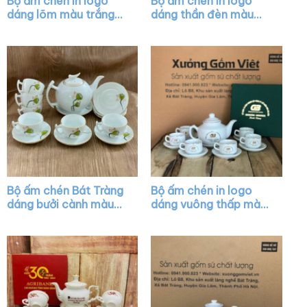
Bộ ấm chén in logo
Bộ ấm chén in logo
dáng lõm màu trắng
dáng thần đèn màu
XG-AC25
trắng XG-AC14
Bộ ấm chén Bát Tràng
Bộ ấm chén in logo
dáng bưởi cành màu
dáng vuông thấp màu
trắng họa tiết sen
trắng vẽ viền kim XG-
hồng XG-AC06
AC27