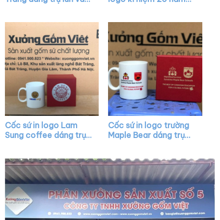
vuông XG-LS39
dáng bầu màu trắng
nắp chóp lửa viền kim
XG-LS10
Cốc sứ in logo Lam
Cốc sứ in logo trường
Sung coffee dáng trụ
Maple Bear dáng trụ
cao màu trắng quai C
cao màu trắng có
XG-LS15
quai C XG-LS23