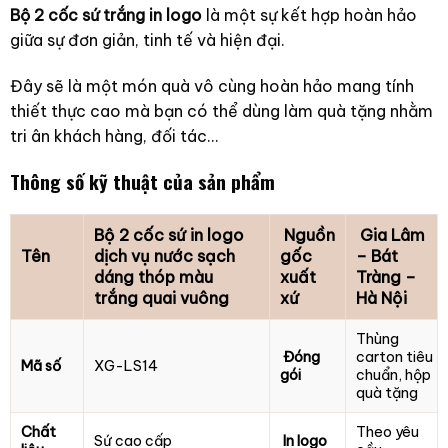
Bộ 2 cốc sứ trắng in logo
là một sự kết hợp hoàn hảo
giữa sự đơn giản, tinh tế và hiện đại.
Đây sẽ là một món quà vô cùng hoàn hảo mang tính
thiết thực cao mà bạn có thể dùng làm quà tặng nhằm
tri ân khách hàng, đối tác…
Thông số kỹ thuật của sản phẩm
Bộ 2 cốc sứ in logo
Nguồn
Gia Lâm
Tên
dịch vụ nước sạch
gốc
– Bát
dáng thóp màu
xuất
Tràng –
trắng quai vuông
xứ
Hà Nội
Thùng
Đóng
carton tiêu
Mã số
XG-LS14
gói
chuẩn, hộp
quà tặng
Chất
Theo yêu
Sứ cao cấp
In logo