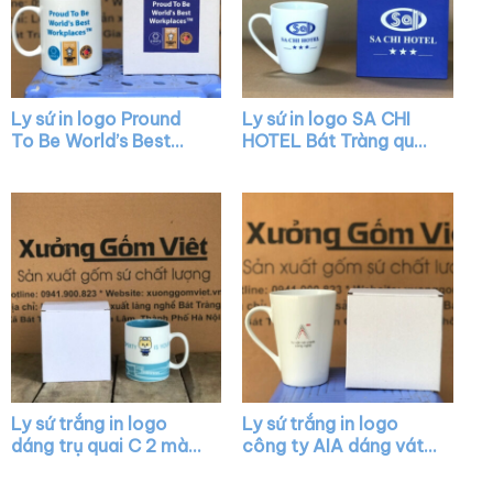
Ly sứ in logo Pround
Ly sứ in logo SA CHI
To Be World’s Best
HOTEL Bát Tràng quai
Workplaces dáng trụ
nửa trái tim XG-LS31
màu trắng quai C XG-
LS32
Ly sứ trắng in logo
Ly sứ trắng in logo
dáng trụ quai C 2 màu
công ty AIA dáng vát
trắng xanh mint XG-
có quai làm quà tặng
LS02
XG-LS05