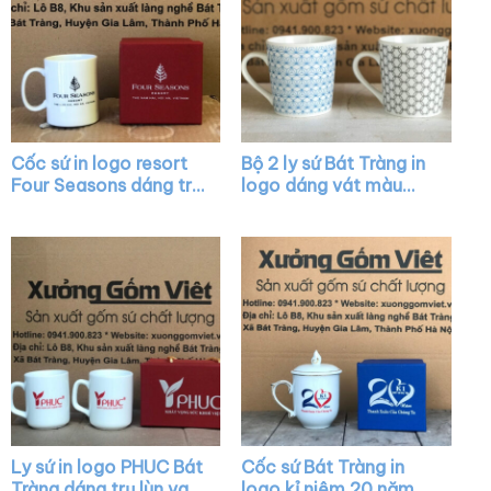
Cốc sứ in logo resort
Bộ 2 ly sứ Bát Tràng in
Four Seasons dáng trụ
logo dáng vát màu
cao màu trắng có
trắng có quai XG-
quai C XG-LS22
LS19
Ly sứ in logo PHUC Bát
Cốc sứ Bát Tràng in
Tràng dáng trụ lùn vai
logo kỉ niệm 20 năm