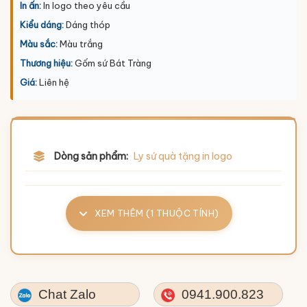
In ấn:
In logo theo yêu cầu
Kiểu dáng:
Dáng thóp
Màu sắc:
Màu trắng
Thương hiệu:
Gốm sứ Bát Tràng
Giá:
Liên hệ
Dòng sản phẩm:
Ly sứ quà tặng in logo
XEM THÊM (1 THUỘC TÍNH)
Chat Zalo
0941.900.823