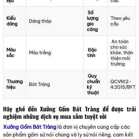
liệu
cầu
Số
Kiểu
lượng
Theo yêu
Dáng thóp
dáng
gia
cầu
công
An toàn
cho sức
Màu
Đặc
Màu trắng
khỏe, thân
sắc
tính
thiện môi
trường
Quy
Thương
chuẩn
QCVN12-
Bát Tràng
hiệu
kỹ
4:2015/BYT
thuật
Hãy ghé đến Xưởng Gốm Bát Tràng để được trải
nghiệm những dịch vụ mua sắm tuyệt vời
Xưởng Gốm Bát Tràng
là đơn vị chuyên cung cấp các
sản phẩm gốm sứ nói chung và ly sứ nói riêng, cam kết