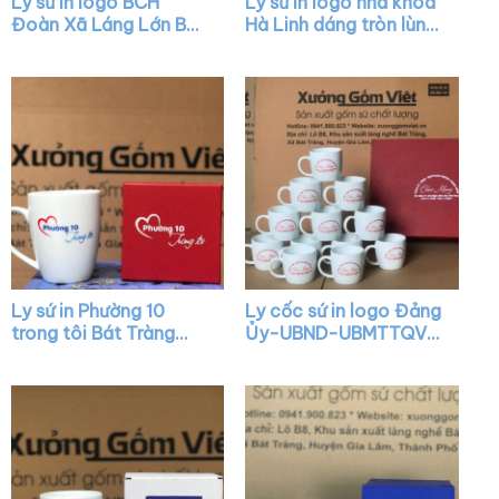
Ly sứ in logo BCH
Ly sứ in logo nha khoa
Đoàn Xã Láng Lớn Bát
Hà Linh dáng tròn lùn
Tràng có nắp quai C
màu trắng có quai
XG-LS41
XG-LS06
Ly sứ in Phường 10
Ly cốc sứ in logo Đảng
trong tôi Bát Tràng
Ủy-UBND-UBMTTQVN
quai nửa trái tim XG-
Phường Thạch Xuân
LS42
Chúc mừng Kỷ niệm 41
năm Ngày Nhà Giáo
Việt Nam dáng lùn
quai C XG-LS33