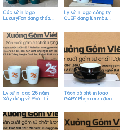
Cốc sứ in logo
Ly sứ in logo công ty
LuxuryFan dáng thấp
CLEF dáng lùn màu
quai C màu xanh lá vẽ
trắng có quai XG-
vàng XG-LS29
LS18
Ly sứ in logo 25 năm
Tách cà phê in logo
Xây dựng và Phát triển
GARY Phạm men đen
dáng chữ V quai vuông
bóng lòng trắng XG-
XG-LS34
LS45