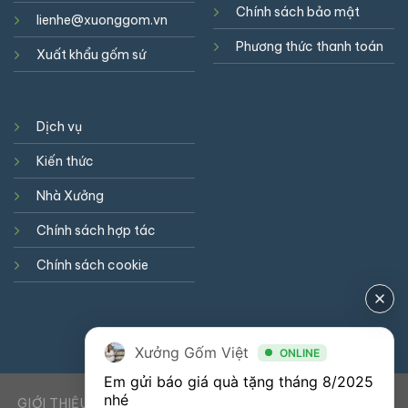
Chính sách bảo mật
lienhe@xuonggom.vn
Phương thức thanh toán
Xuất khẩu gốm sứ
Dịch vụ
Kiến thức
Nhà Xưởng
Chính sách hợp tác
Chính sách cookie
Xưởng Gốm Việt
ONLINE
Em gửi báo giá quà tặng tháng 8/2025 
nhé
GIỚI THIỆU
DỊCH VỤ
KIẾN THỨC
LIÊN HỆ
0941900823