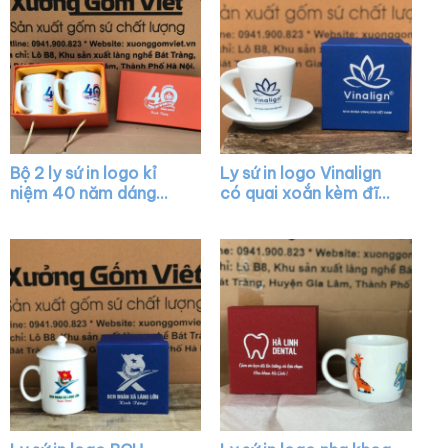
Bộ 2 ly sứ in logo kỉ
Ly sứ in logo Vinalign
niệm 40 năm dáng
có quai xoắn kèm đĩa
tròn màu trắng có
lót XG-LS40
quai XG-LS07