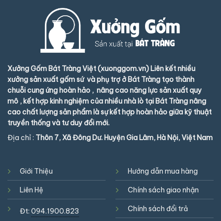
Xưởng Gốm Bát Tràng Việt (xuonggom.vn) Liên kết nhiều
xưởng sản xuất gốm sứ và phụ trợ ở Bát Tràng tạo thành
chuỗi cung ứng hoàn hảo , nâng cao năng lực sản xuất quy
mô , kết hợp kinh nghiệm của nhiều nhà lò tại Bát Tràng nâng
cao chất lượng sản phẩm là sự kết hợp hoàn hảo giữa kỹ thuật
truyền thống và tư duy đổi mới.
Địa chỉ :
Thôn 7, Xã Đông Dư. Huyện Gia Lâm, Hà Nội, Việt Nam
Giới Thiệu
Hướng dẫn mua hàng
Liên Hệ
Chính sách giao nhận
Chính sách đổi trả
Đt:
094.1900.823