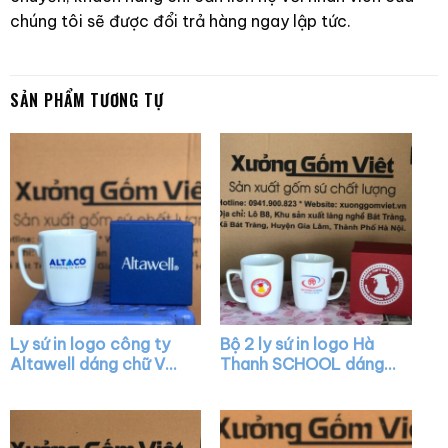
chúng tôi sẽ được đổi trả hàng ngay lập tức.
SẢN PHẨM TƯƠNG TỰ
Ly sứ in logo công ty
Bộ 2 ly sứ in logo Hà
Altawell dáng chữ V
Thanh SCHOOL dáng
quai vuông XG-LS35
chữ V màu trắng quai
vuông XG-LS27