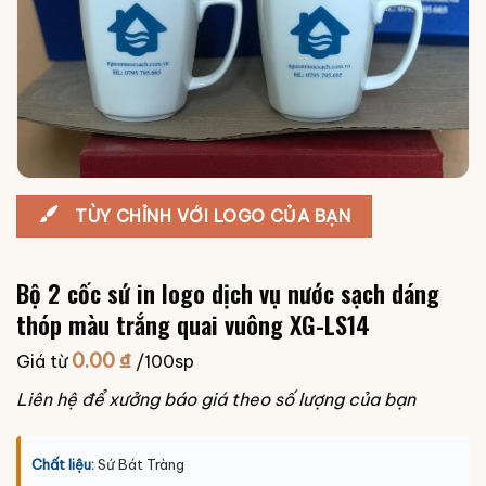
TÙY CHỈNH VỚI LOGO CỦA BẠN
Bộ 2 cốc sứ in logo dịch vụ nước sạch dáng
thóp màu trắng quai vuông XG-LS14
0.00
₫
Giá từ
/100sp
Liên hệ để xưởng báo giá theo số lượng của bạn
Chất liệu:
Sứ Bát Tràng