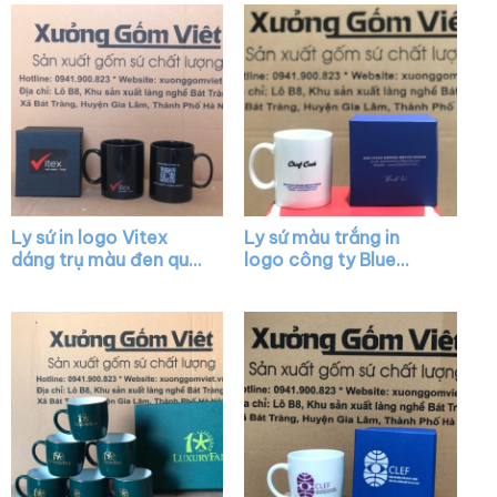
Ly sứ in logo Vitex
Ly sứ màu trắng in
dáng trụ màu đen quai
logo công ty Blue
C XG-LS37
Ocean dáng trụ quai C
XG-LS04