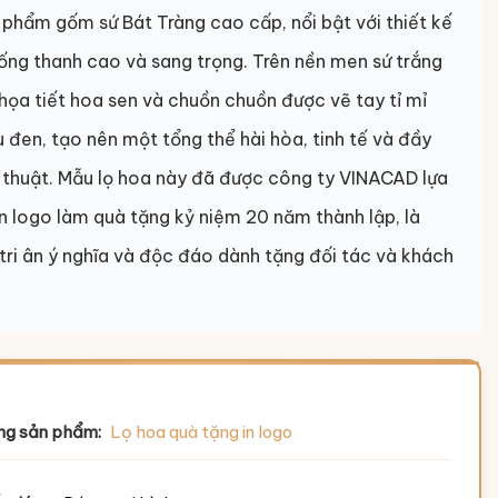
phẩm gốm sứ Bát Tràng cao cấp, nổi bật với thiết kế
ống thanh cao và sang trọng. Trên nền men sứ trắng
họa tiết hoa sen và chuồn chuồn được vẽ tay tỉ mỉ
đen, tạo nên một tổng thể hài hòa, tinh tế và đầy
 thuật. Mẫu lọ hoa này đã được công ty VINACAD lựa
n logo làm quà tặng kỷ niệm 20 năm thành lập, là
ri ân ý nghĩa và độc đáo dành tặng đối tác và khách
ng sản phẩm:
Lọ hoa quà tặng in logo