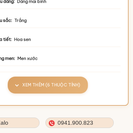
u dáng:
Dáng mai bình
u sắc:
Trắng
 tiết:
Hoa sen
ng men:
Men xước
XEM THÊM (6 THUỘC TÍNH)
alo
0941.900.823