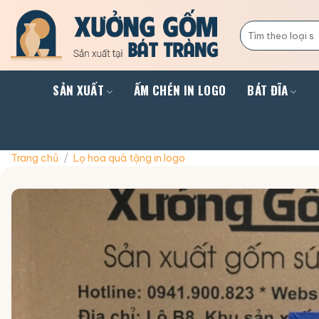
Skip
to
Tìm
kiếm:
content
SẢN XUẤT
ẤM CHÉN IN LOGO
BÁT ĐĨA
Trang chủ
/
Lọ hoa quà tặng in logo