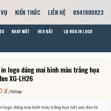
 VỤ
KIẾN THỨC
LIÊN HỆ
0941900823
ỢU
KHAY MỨT
HEO ĐẤT
LỌ HOA IN LOGO
 in logo dáng mai bình màu trắng họa
 đen XG-LH26
0
₫
/100sp
in logo dáng mai bình màu trắng họa tiết sen đen là