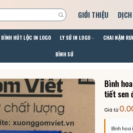
GIỚI THIỆU
DỊCH
BÌNH HÚT LỘC IN LOGO
LY SỨ IN LOGO
CHAI NẬM RƯ
BÌNH SỨ
Bình hoa
tiết sen
0.0
Giá từ
Bình hoa 