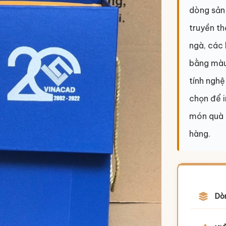
dòng sản 
truyền th
ngà, các 
bằng màu 
tính nghệ
chọn để i
món quà t
hàng.
Dò