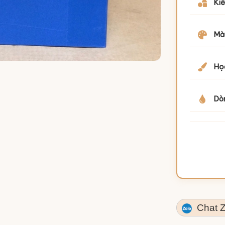
Kiể
Mà
Họa
Dò
Chat Z