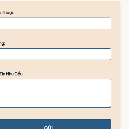
 Thoại:
ng:
Tin Nhu Cầu:
GỬI