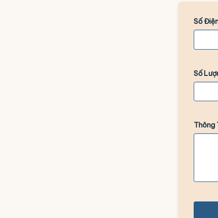
Số Điện
Số Lượ
Thông 