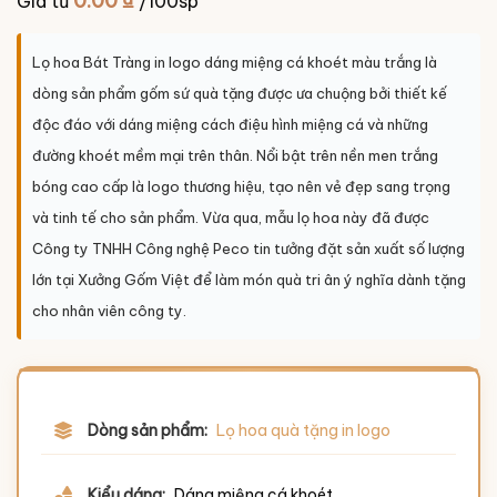
0.00
₫
Giá từ
/100sp
Lọ hoa Bát Tràng in logo dáng miệng cá khoét màu trắng là
dòng sản phẩm gốm sứ quà tặng được ưa chuộng bởi thiết kế
độc đáo với dáng miệng cách điệu hình miệng cá và những
đường khoét mềm mại trên thân. Nổi bật trên nền men trắng
bóng cao cấp là logo thương hiệu, tạo nên vẻ đẹp sang trọng
và tinh tế cho sản phẩm. Vừa qua, mẫu lọ hoa này đã được
Công ty TNHH Công nghệ Peco tin tưởng đặt sản xuất số lượng
lớn tại Xưởng Gốm Việt để làm món quà tri ân ý nghĩa dành tặng
cho nhân viên công ty.
Dòng sản phẩm:
Lọ hoa quà tặng in logo
Kiểu dáng:
Dáng miệng cá khoét