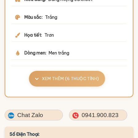
Màu sắc:
Trắng
Họa tiết:
Trơn
Dòng men:
Men trắng
XEM THÊM (6 THUỘC TÍNH)
Chat Zalo
0941.900.823
Số Điện Thoại: