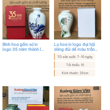
LH07
Bình hoa gốm sứ in
Lọ hoa in logo đại hội
logo 35 năm thành lập
dáng đùi dế màu trắng
agribank dáng cổ rụt
họa tiết hoa bồ công
TG sản xuất: 7-10 ngày
màu trắng vẽ sen xanh
anh XG-LH33
viền kim XG-LH06
Tối thiểu: 10
Kích thước: 25cm