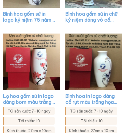
Bình hoa gốm sứ in
Bình hoa gốm sứ in chữ
logo kỷ niệm 75 năm
kỷ niệm dáng vò cổ
ngày 27-7 dáng cổ rút
trụ trắng vẽ cảnh hội
màu trắng vẽ sen xanh
an XG-LH01
viền kim XG-LH14
Lọ hoa gốm sứ in logo
Bình hoa in logo dáng
dáng bom màu trắng
cổ rụt màu trắng họa
họa tiết đào đỏ XG-
tiết sen xanh viền kim
TG sản xuất: 7-10 ngày
TG sản xuất: 7-10 ngày
LH44
XG-LH23
Tối thiểu: 10
Tối thiểu: 10
Kích thước: 27cm x 10cm
Kích thước: 27cm x 10cm