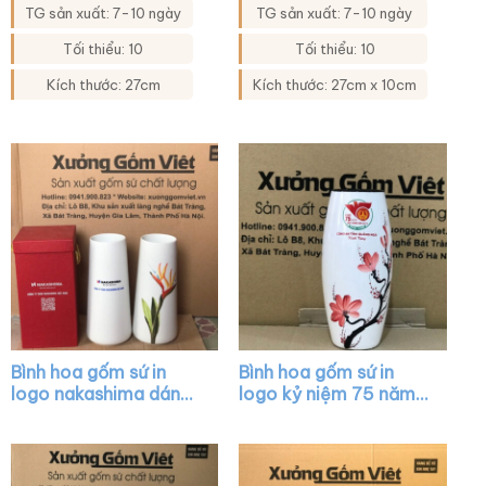
tiết hoa bồ công anh
họa tiết hoa đào XG-
TG sản xuất: 7-10 ngày
TG sản xuất: 7-10 ngày
XG-LH19
LH34
Tối thiểu: 10
Tối thiểu: 10
Kích thước: 27cm
Kích thước: 27cm x 10cm
Bình hoa gốm sứ in
Bình hoa gốm sứ in
logo nakashima dáng
logo kỷ niệm 75 năm
búp măng màu trắng
ngày 17-7 dáng bom
vẽ hoa lá XG-LH15
màu trắng vẽ cành
đào đỏ XG-LH13