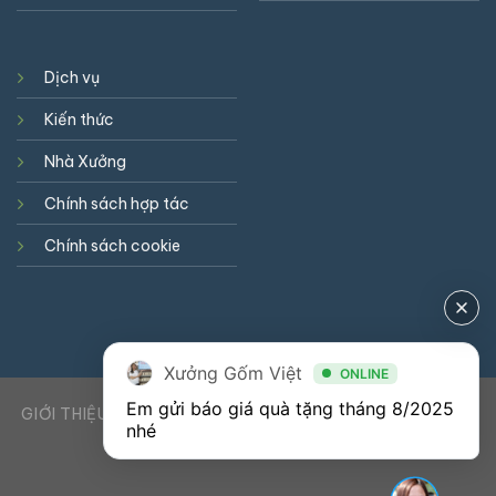
Dịch vụ
Kiến thức
Nhà Xưởng
Chính sách hợp tác
Chính sách cookie
Xưởng Gốm Việt
ONLINE
Em gửi báo giá quà tặng tháng 8/2025 
GIỚI THIỆU
DỊCH VỤ
KIẾN THỨC
LIÊN HỆ
0941900823
nhé