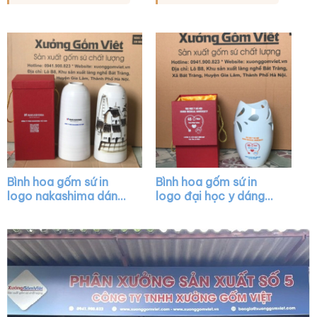
Bình hoa gốm sứ in
Bình hoa gốm sứ in
logo nakashima dáng
logo đại học y dáng
trụ ống cổ hẹp màu
miệng cá khoét màu
trắng vẽ cảnh Hội An
trắng XG-LH11
XG-LH17