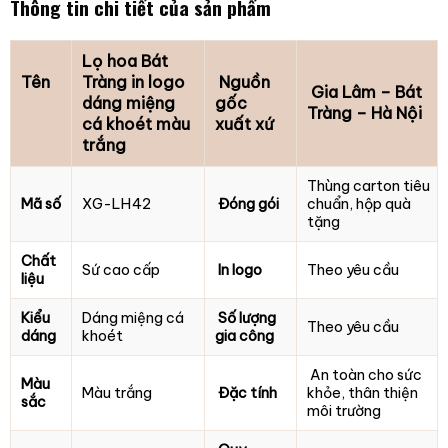
Thông tin chi tiết của sản phẩm
Lọ hoa Bát
Tên
Tràng in logo
Nguồn
Gia Lâm – Bát
dáng miệng
gốc
Tràng – Hà Nội
cá khoét màu
xuất xứ
trắng
Thùng carton tiêu
Mã số
XG-LH42
Đóng gói
chuẩn, hộp quà
tặng
Chất
Sứ cao cấp
In logo
Theo yêu cầu
liệu
Kiểu
Dáng miệng cá
Số lượng
Theo yêu cầu
dáng
khoét
gia công
An toàn cho sức
Màu
Màu trắng
Đặc tính
khỏe, thân thiện
sắc
môi trường