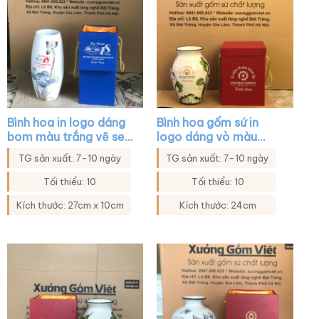
Bình hoa in logo dáng
Bình hoa gốm sứ in
bom màu trắng vẽ sen
logo dáng vò màu
xanh viền kim XG-
trắng họa tiết sen
TG sản xuất: 7-10 ngày
TG sản xuất: 7-10 ngày
LH38
xanh XG-LH35
Tối thiểu: 10
Tối thiểu: 10
Kích thước: 27cm x 10cm
Kích thước: 24cm