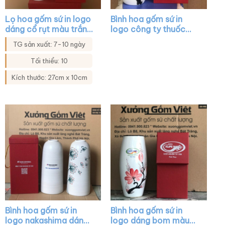
Lọ hoa gốm sứ in logo
Bình hoa gốm sứ in
dáng cổ rụt màu trắng
logo công ty thuốc
họa tiết mai vàng XG-
thú y dáng bom màu
TG sản xuất: 7-10 ngày
LH40
trắng vẽ cành đào đỏ
XG-LH10
Tối thiểu: 10
Kích thước: 27cm x 10cm
Bình hoa gốm sứ in
Bình hoa gốm sứ in
logo nakashima dáng
logo dáng bom màu