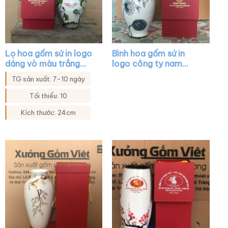
Lọ hoa gốm sứ in logo
Bình hoa gốm sứ in
dáng vò màu trắng
logo công ty nam
họa tiết sen xanh XG-
phúc dáng vò màu
TG sản xuất: 7-10 ngày
LH24
trắng vẽ hoa thủ công
XG-LH09
Tối thiểu: 10
Kích thước: 24cm