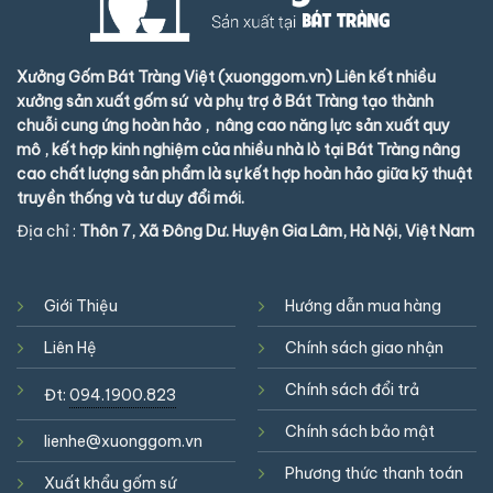
Xưởng Gốm Bát Tràng Việt (xuonggom.vn) Liên kết nhiều
xưởng sản xuất gốm sứ và phụ trợ ở Bát Tràng tạo thành
chuỗi cung ứng hoàn hảo , nâng cao năng lực sản xuất quy
mô , kết hợp kinh nghiệm của nhiều nhà lò tại Bát Tràng nâng
cao chất lượng sản phẩm là sự kết hợp hoàn hảo giữa kỹ thuật
truyền thống và tư duy đổi mới.
Địa chỉ :
Thôn 7, Xã Đông Dư. Huyện Gia Lâm, Hà Nội, Việt Nam
Giới Thiệu
Hướng dẫn mua hàng
Liên Hệ
Chính sách giao nhận
Chính sách đổi trả
Đt:
094.1900.823
Chính sách bảo mật
lienhe@xuonggom.vn
Phương thức thanh toán
Xuất khẩu gốm sứ