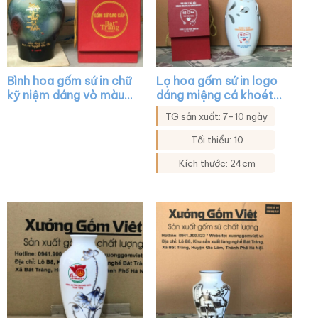
Bình hoa gốm sứ in chữ
Lọ hoa gốm sứ in logo
kỹ niệm dáng vò màu
dáng miệng cá khoét
xanh thiên thạch XG-
màu trắng XG-LH31
TG sản xuất: 7-10 ngày
LH03
Tối thiểu: 10
Kích thước: 24cm