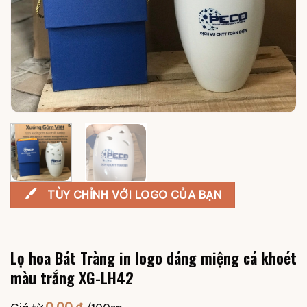
TÙY CHỈNH VỚI LOGO CỦA BẠN
Lọ hoa Bát Tràng in logo dáng miệng cá khoét
màu trắng XG-LH42