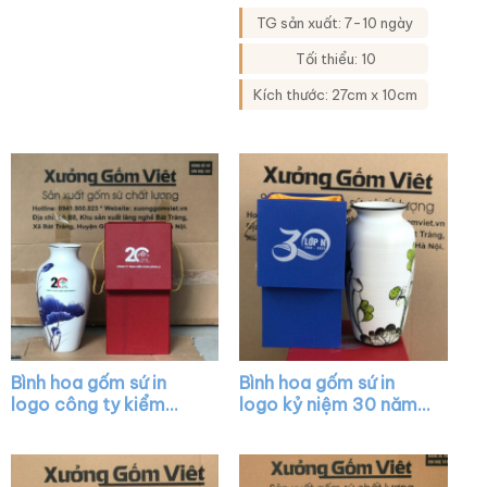
trụ cổ hẹp màu trắng
trắng họa tiết đào đỏ
TG sản xuất: 7-10 ngày
vẽ hoa XG-LH16
XG-LH43
Tối thiểu: 10
Kích thước: 27cm x 10cm
Bình hoa gốm sứ in
Bình hoa gốm sứ in
logo công ty kiểm
logo kỷ niệm 30 năm
toán đông á dáng cổ
lớp n dáng cổ rụt màu
rụt màu trắng vẽ sen
trắng vẽ sen xanh XG-
xanh viền kim XG-
LH12