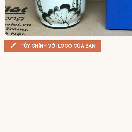
TÙY CHỈNH VỚI LOGO CỦA BẠN