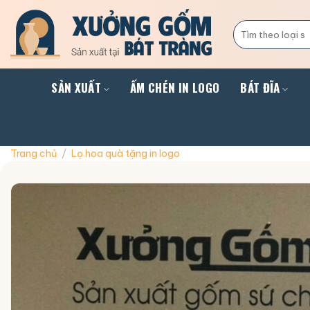
Skip
to
Tìm
kiếm:
content
SẢN XUẤT
ẤM CHÉN IN LOGO
BÁT ĐĨA
Trang chủ
/
Lọ hoa quà tặng in logo