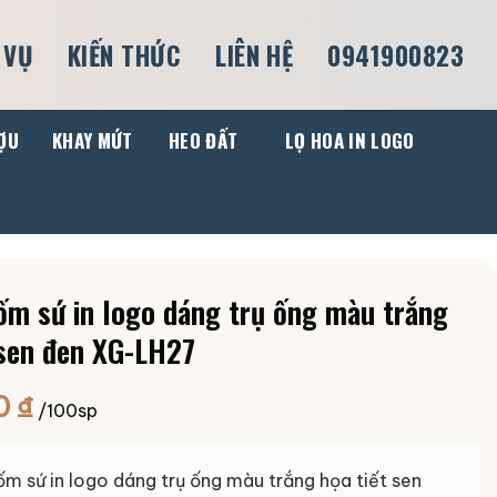
 VỤ
KIẾN THỨC
LIÊN HỆ
0941900823
ỢU
KHAY MỨT
HEO ĐẤT
LỌ HOA IN LOGO
ốm sứ in logo dáng trụ ống màu trắng
 sen đen XG-LH27
0
₫
/100sp
m sứ in logo dáng trụ ống màu trắng họa tiết sen