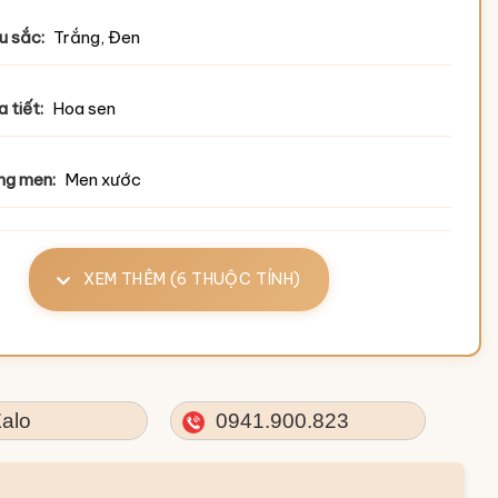
u sắc:
Trắng, Đen
 tiết:
Hoa sen
ng men:
Men xước
XEM THÊM (6 THUỘC TÍNH)
alo
0941.900.823