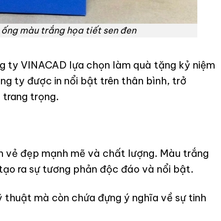
 ống màu trắng họa tiết sen đen
ng ty VINACAD lựa chọn làm quà tặng kỷ niệm
ty được in nổi bật trên thân bình, trở
trang trọng.
n vẻ đẹp mạnh mẽ và chất lượng. Màu trắng
 tạo ra sự tương phản độc đáo và nổi bật.
ỹ thuật mà còn chứa đựng ý nghĩa về sự tinh