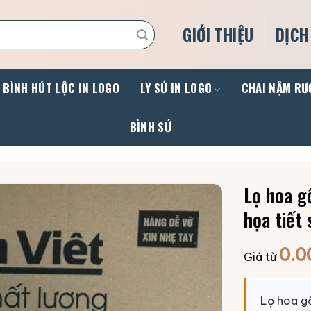
GIỚI THIỆU
DỊCH
BÌNH HÚT LỘC IN LOGO
LY SỨ IN LOGO
CHAI NẬM RƯ
BÌNH SỨ
Lọ hoa g
họa tiết
0.0
Giá từ
Lọ hoa gố