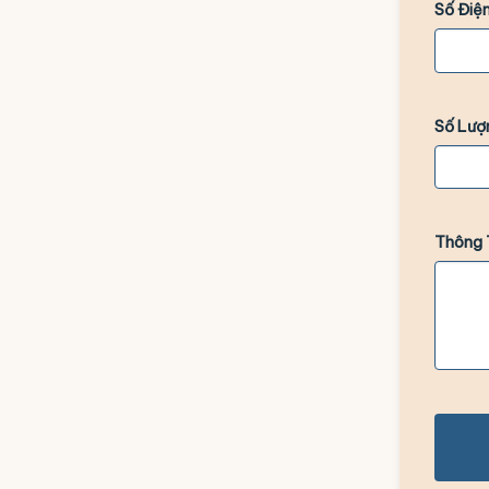
Số Điện
Số Lượ
Thông 