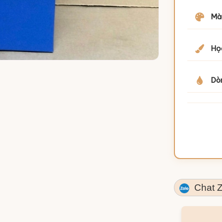
Mà
Họa
Dò
Chat Z