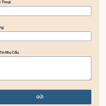
 Thoại:
ng:
Tin Nhu Cầu:
GỬI