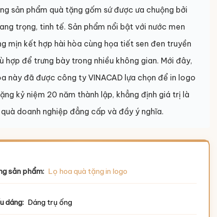
òng sản phẩm quà tặng gốm sứ được ưa chuộng bởi
sang trọng, tinh tế. Sản phẩm nổi bật với nước men
g mịn kết hợp hài hòa cùng họa tiết sen đen truyền
ù hợp để trưng bày trong nhiều không gian. Mới đây,
oa này đã được công ty VINACAD lựa chọn để in logo
ặng kỷ niệm 20 năm thành lập, khẳng định giá trị là
quà doanh nghiệp đẳng cấp và đầy ý nghĩa.
ng sản phẩm:
Lọ hoa quà tặng in logo
u dáng:
Dáng trụ ống