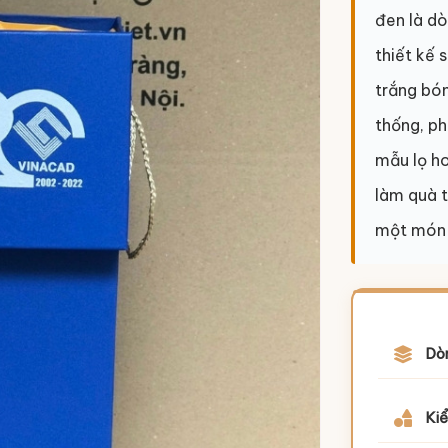
đen là d
thiết kế 
trắng bón
thống, ph
mẫu lọ h
làm quà t
một món 
Dò
Kiể