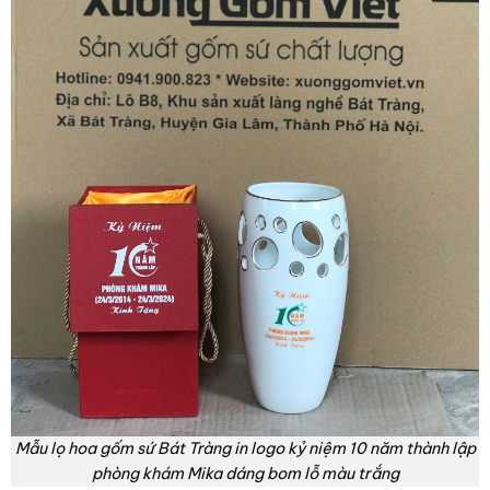
Mẫu lọ hoa gốm sứ Bát Tràng in logo kỷ niệm 10 năm thành lập
phòng khám Mika dáng bom lỗ màu trắng