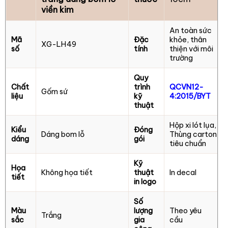
viền kim
An toàn sức
Mã
Đặc
khỏe, thân
XG-LH49
số
tính
thiện với môi
trường
Quy
Chất
trình
QCVN12-
Gốm sứ
liệu
kỹ
4:2015/BYT
thuật
Hộp xi lót lụa,
Kiểu
Đóng
Dáng bom lỗ
Thùng carton
dáng
gói
tiêu chuẩn
Kỹ
Họa
Không họa tiết
thuật
In decal
tiết
in logo
Số
Màu
lượng
Theo yêu
Trắng
sắc
gia
cầu