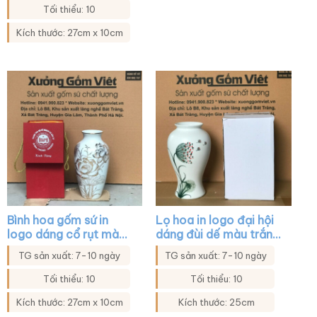
viền kim XG-LH14
Tối thiểu: 10
Kích thước: 27cm x 10cm
Bình hoa gốm sứ in
Lọ hoa in logo đại hội
logo dáng cổ rụt màu
dáng đùi dế màu trắng
trắng họa tiết hoa sen
họa tiết hoa bồ công
TG sản xuất: 7-10 ngày
TG sản xuất: 7-10 ngày
XG-LH21
anh XG-LH33
Tối thiểu: 10
Tối thiểu: 10
Kích thước: 27cm x 10cm
Kích thước: 25cm