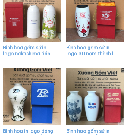
Bình hoa gốm sứ in
Bình hoa gốm sứ in
logo nakashima dáng
logo 30 năm thành lập
ống cổ hẹp màu trắng
trường dáng bom màu
vẽ sen hồng XG-LH02
trắng vẽ hoa đào đỏ
XG-LH05
Bình hoa in logo dáng
Bình hoa gốm sứ in