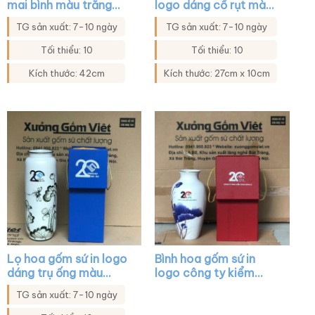
mai bình màu trắng
logo dáng cổ rụt màu
họa tiết sen đen XG-
trắng họa tiết hoa sen
TG sản xuất: 7-10 ngày
TG sản xuất: 7-10 ngày
LH26
XG-LH20
Tối thiểu: 10
Tối thiểu: 10
Kích thước: 42cm
Kích thước: 27cm x 10cm
Lọ hoa gốm sứ in logo
Bình hoa gốm sứ in
dáng trụ ống màu
logo công ty kiểm
trắng họa tiết sen đen
toán đông á dáng cổ
TG sản xuất: 7-10 ngày
XG-LH27
rụt màu trắng vẽ sen