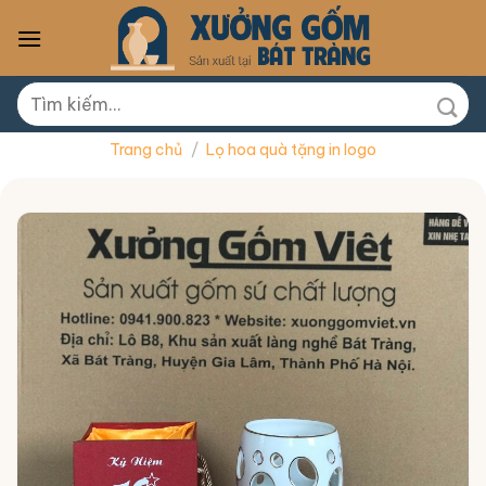
Skip
to
content
Tìm
kiếm:
Trang chủ
/
Lọ hoa quà tặng in logo