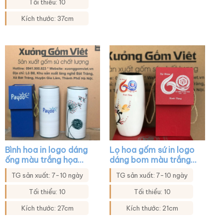
xanh viền kim XG-
Tối thiểu: 10
LH07
Kích thước: 37cm
Bình hoa in logo dáng
Lọ hoa gốm sứ in logo
ống màu trắng họa
dáng bom màu trắng
tiết hoa bồ công anh
họa tiết mai đào XG-
TG sản xuất: 7-10 ngày
TG sản xuất: 7-10 ngày
XG-LH19
LH29
Tối thiểu: 10
Tối thiểu: 10
Kích thước: 27cm
Kích thước: 21cm