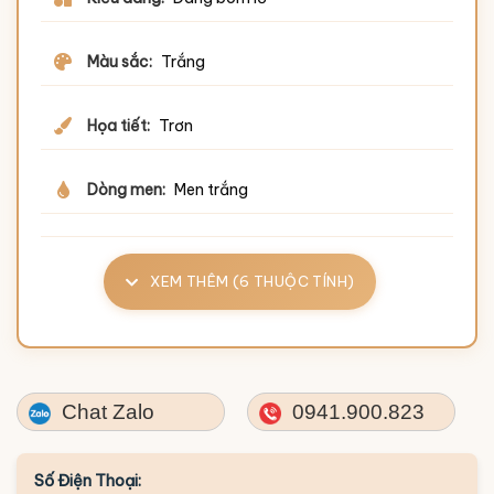
Màu sắc:
Trắng
Họa tiết:
Trơn
Dòng men:
Men trắng
XEM THÊM (6 THUỘC TÍNH)
Chat Zalo
0941.900.823
Số Điện Thoại: