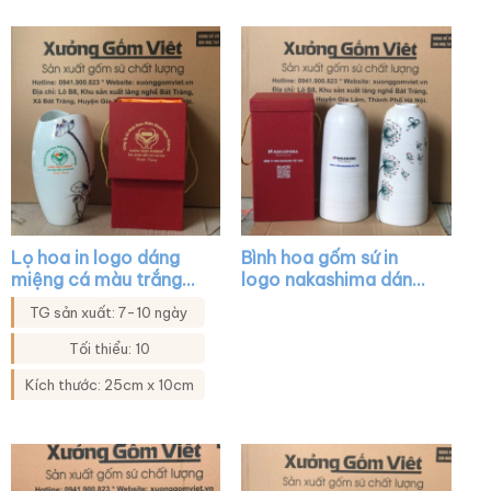
Lọ hoa in logo dáng
Bình hoa gốm sứ in
miệng cá màu trắng
logo nakashima dáng
họa tiết sen xanh viền
trụ cổ hẹp màu trắng
TG sản xuất: 7-10 ngày
kim XG-LH36
vẽ hoa XG-LH16
Tối thiểu: 10
Kích thước: 25cm x 10cm