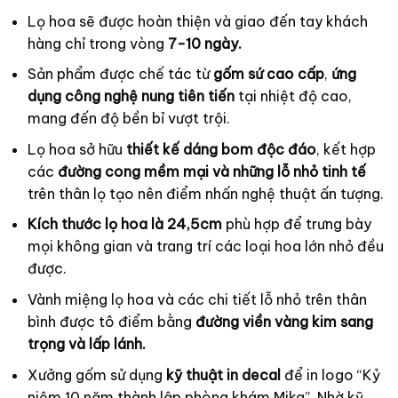
Lọ hoa sẽ được hoàn thiện và giao đến tay khách
hàng chỉ trong vòng
7-10 ngày.
Sản phẩm được chế tác từ
gốm sứ cao cấp
,
ứng
dụng công nghệ nung tiên tiến
tại nhiệt độ cao,
mang đến độ bền bỉ vượt trội.
Lọ hoa sở hữu
thiết kế dáng bom độc đáo
, kết hợp
các
đường cong mềm mại và những lỗ nhỏ tinh tế
trên thân lọ tạo nên điểm nhấn nghệ thuật ấn tượng.
Kích thước lọ hoa là 24,5cm
phù hợp để trưng bày
mọi không gian và trang trí các loại hoa lớn nhỏ đều
được.
Vành miệng lọ hoa và các chi tiết lỗ nhỏ trên thân
bình được tô điểm bằng
đường viền vàng kim sang
trọng và lấp lánh.
Xưởng gốm sử dụng
kỹ thuật in decal
để in logo “Kỷ
niệm 10 năm thành lập phòng khám Mika”. Nhờ kỹ