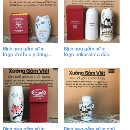
Bình hoa gốm sứ in
Bình hoa gốm sứ in
logo đại học y dáng
logo nakashima dáng
miệng cá khoét màu
trụ ống cổ hẹp màu
trắng XG-LH11
trắng vẽ cảnh Hội An
XG-LH17
Bình hoa gốm sứ in
Bình hoa gốm sứ in chữ