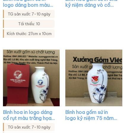
logo dáng bom màu
kỷ niệm dáng vò cổ
trắng họa tiết đào đỏ
trụ trắng vẽ cảnh hội
TG sản xuất: 7-10 ngày
XG-LH43
an XG-LH01
Tối thiểu: 10
Kích thước: 27cm x 10cm
Bình hoa in logo dáng
Bình hoa gốm sứ in
cổ rụt màu trắng họa
logo kỷ niệm 75 năm
tiết sen xanh viền kim
ngày 27-7 dáng cổ rút
TG sản xuất: 7-10 ngày
XG-LH23
màu trắng vẽ sen xanh