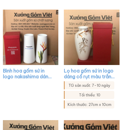
Bình hoa gốm sứ in
Lọ hoa gốm sứ in logo
logo nakashima dáng
dáng cổ rụt màu trắng
búp măng màu trắng
họa tiết mai vàng XG-
TG sản xuất: 7-10 ngày
vẽ hoa lá XG-LH15
LH40
Tối thiểu: 10
Kích thước: 27cm x 10cm