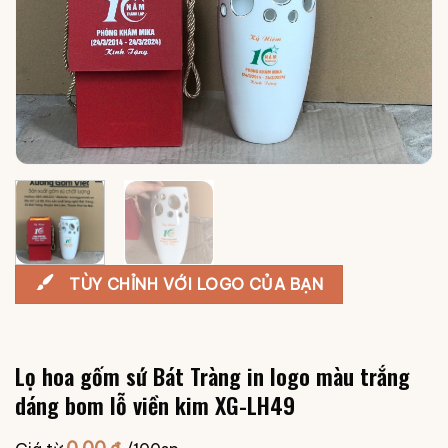
TÙY CHỈNH VỚI LOGO CỦA BẠN
Lọ hoa gốm sứ Bát Tràng in logo màu trắng
dáng bom lỗ viền kim XG-LH49