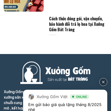
Cách thức đóng gói, vận chuyển,
bảo hành đổi trả lọ hoa tại Xưởng
Gốm Bát Tràng
Xưởng Gốm Bát Tràng Việt (xuonggom.vn) Liên kết nhiều
Xưởng Gốm Việt
ONLINE
xưởng sản xuất gốm sứ và phụ trợ ở Bát Tràng tạo thành
chuỗi cung ứng hoàn hảo , nâng cao năng lực sản xuất quy
Em gửi báo giá quà tặng tháng 8/2025 
mô , kết hợp kinh nghiệm của nhiều nhà lò tại Bát Tràng nâng
nhé