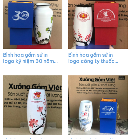
Bình hoa gốm sứ in
Bình hoa gốm sứ in
logo kỷ niệm 30 năm
logo công ty thuốc
lớp n dáng cổ rụt màu
thú y dáng bom màu
trắng vẽ sen xanh XG-
trắng vẽ cành đào đỏ
LH12
XG-LH10