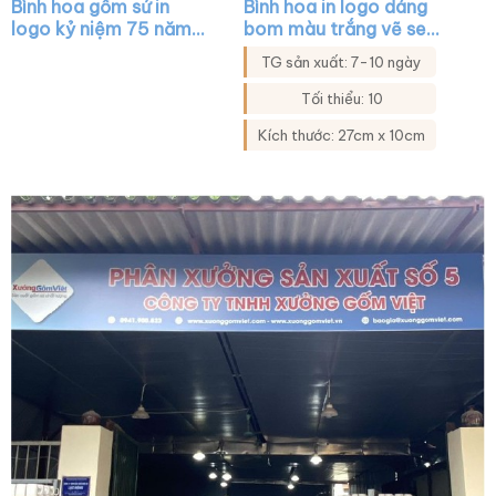
Bình hoa gốm sứ in
Bình hoa in logo dáng
logo kỷ niệm 75 năm
bom màu trắng vẽ sen
ngày 17-7 dáng bom
xanh viền kim XG-
TG sản xuất: 7-10 ngày
màu trắng vẽ cành
LH38
đào đỏ XG-LH13
Tối thiểu: 10
Kích thước: 27cm x 10cm