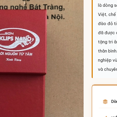
là dòng 
Việt, chế
đào đỏ t
đã được c
tặng tri 
thân bình
nghiệp vừ
và chuyên
Dò