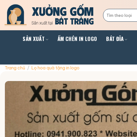
Skip
to
Tìm
kiếm:
content
SẢN XUẤT
ẤM CHÉN IN LOGO
BÁT ĐĨA
Trang chủ
/
Lọ hoa quà tặng in logo