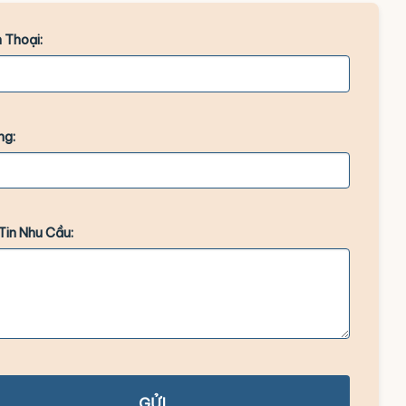
 Thoại:
ng:
Tin Nhu Cầu:
GỬI