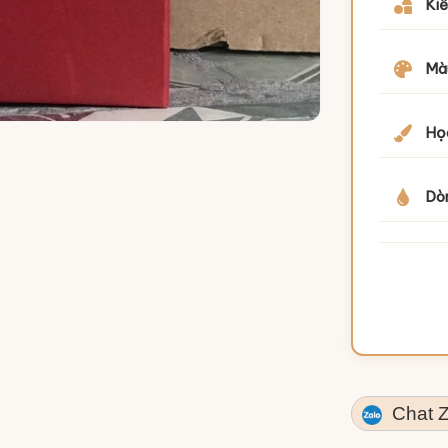
Kiể
Mà
Họa
Dò
Chat Z