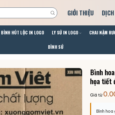
GIỚI THIỆU
DỊCH
BÌNH HÚT LỘC IN LOGO
LY SỨ IN LOGO
CHAI NẬM RƯ
BÌNH SỨ
Bình hoa
họa tiết
0.0
Giá từ
Bình hoa