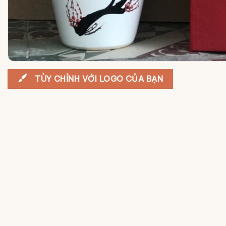
TÙY CHỈNH VỚI LOGO CỦA BẠN