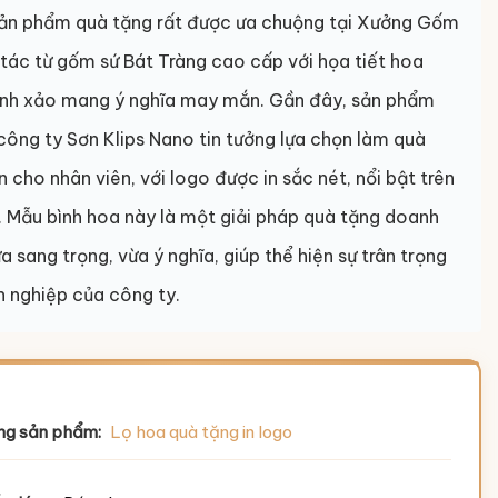
sản phẩm quà tặng rất được ưa chuộng tại Xưởng Gốm
 tác từ gốm sứ Bát Tràng cao cấp với họa tiết hoa
inh xảo mang ý nghĩa may mắn. Gần đây, sản phẩm
ông ty Sơn Klips Nano tin tưởng lựa chọn làm quà
ân cho nhân viên, với logo được in sắc nét, nổi bật trên
. Mẫu bình hoa này là một giải pháp quà tặng doanh
a sang trọng, vừa ý nghĩa, giúp thể hiện sự trân trọng
 nghiệp của công ty.
ng sản phẩm:
Lọ hoa quà tặng in logo