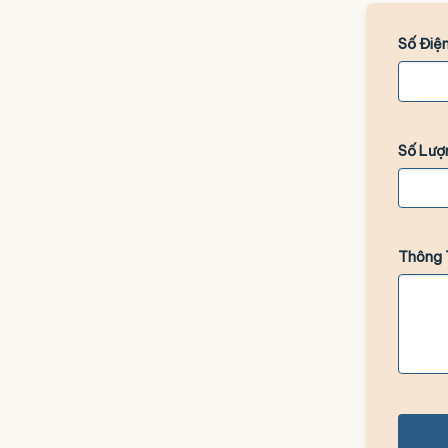
Số Điện
Số Lượ
Thông 