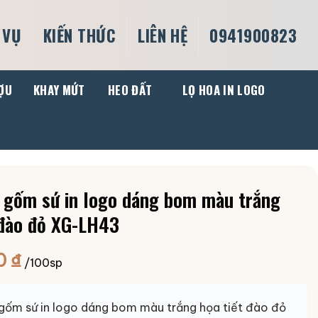
 VỤ
KIẾN THỨC
LIÊN HỆ
0941900823
ỢU
KHAY MỨT
HEO ĐẤT
LỌ HOA IN LOGO
 gốm sứ in logo dáng bom màu trắng
 đào đỏ XG-LH43
0
₫
/100sp
 gốm sứ in logo dáng bom màu trắng họa tiết đào đỏ