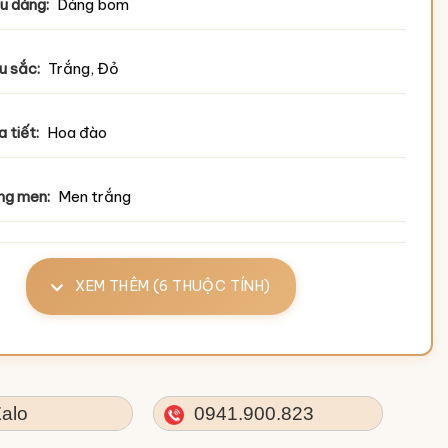
u dáng:
Dáng bom
u sắc:
Trắng, Đỏ
 tiết:
Hoa đào
ng men:
Men trắng
XEM THÊM (6 THUỘC TÍNH)
alo
0941.900.823