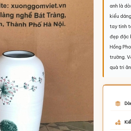
anh là d
kiểu dáng
tay tinh 
đẹp đặc 
Hồng Pho
trường. V
quà tri â
Dò
Kiể