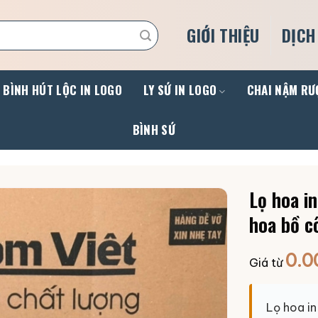
GIỚI THIỆU
DỊCH
BÌNH HÚT LỘC IN LOGO
LY SỨ IN LOGO
CHAI NẬM RƯ
BÌNH SỨ
Lọ hoa i
hoa bồ c
0.0
Giá từ
Lọ hoa i