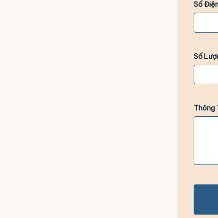
Số Điện
Số Lượ
Thông 