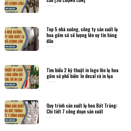
cầu [SỐ LƯỢNG LỚN]
Top 5 nhà xưởng, công ty sản xuất lọ
hoa gốm sứ số lượng lớn uy tín hàng
đầu
Tìm hiểu 2 kỹ thuật in logo lên lọ hoa
gốm sứ phổ biến: In decal và in lụa
Quy trình sản xuất lọ hoa Bát Tràng:
Chi tiết 7 công đoạn sản xuất