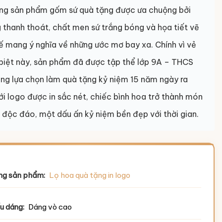
òng sản phẩm gốm sứ quà tặng được ưa chuộng bởi
 thanh thoát, chất men sứ trắng bóng và họa tiết vẽ
tế mang ý nghĩa về những ước mơ bay xa. Chính vì vẻ
biệt này, sản phẩm đã được tập thể lớp 9A – THCS
ng lựa chọn làm quà tặng kỷ niệm 15 năm ngày ra
ới logo được in sắc nét, chiếc bình hoa trở thành món
n độc đáo, một dấu ấn kỷ niệm bền đẹp với thời gian.
ng sản phẩm:
Lọ hoa quà tặng in logo
u dáng:
Dáng vò cao