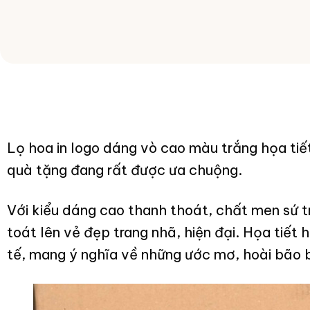
Lọ hoa in logo dáng vò cao màu trắng họa ti
quà tặng đang rất được ưa chuộng.
Với kiểu dáng cao thanh thoát, chất men sứ 
toát lên vẻ đẹp trang nhã, hiện đại. Họa tiết
tế, mang ý nghĩa về những ước mơ, hoài bão 