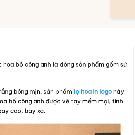
ết hoa bồ công anh là dòng sản phẩm gốm sứ
trắng bóng mịn, sản phẩm
lọ hoa in logo
này
 hoa bồ công anh được vẽ tay mềm mại, tinh
bay cao, bay xa.