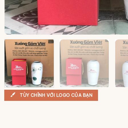
TÙY CHỈNH VỚI LOGO CỦA BẠN