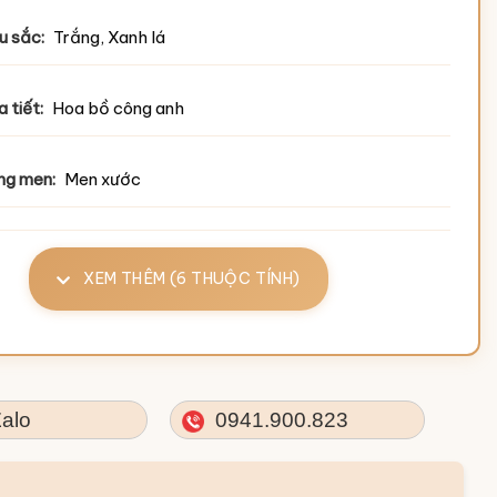
u sắc:
Trắng, Xanh lá
 tiết:
Hoa bồ công anh
ng men:
Men xước
XEM THÊM (6 THUỘC TÍNH)
alo
0941.900.823