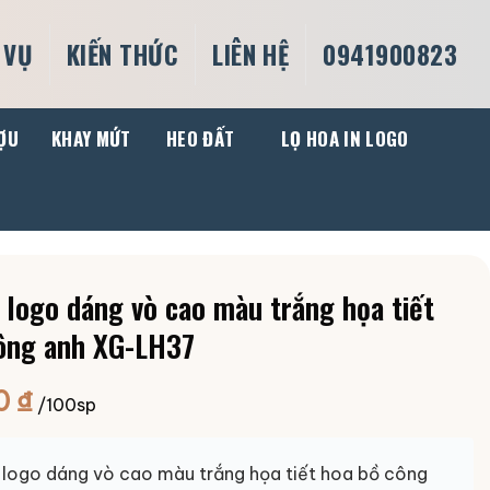
 VỤ
KIẾN THỨC
LIÊN HỆ
0941900823
ỢU
KHAY MỨT
HEO ĐẤT
LỌ HOA IN LOGO
n logo dáng vò cao màu trắng họa tiết
ông anh XG-LH37
0
₫
/100sp
n logo dáng vò cao màu trắng họa tiết hoa bồ công