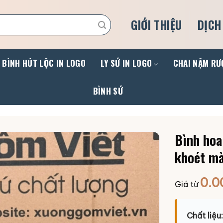
GIỚI THIỆU
DỊCH
BÌNH HÚT LỘC IN LOGO
LY SỨ IN LOGO
CHAI NẬM RƯ
BÌNH SỨ
Bình hoa
khoét mà
0.0
Giá từ
Chất liệu