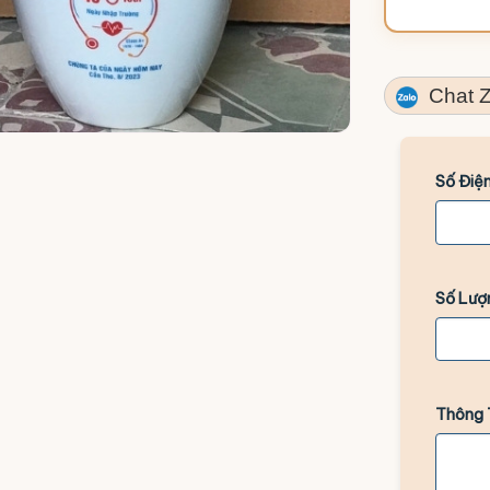
Chat Z
Số Điện
Số Lượ
Thông 