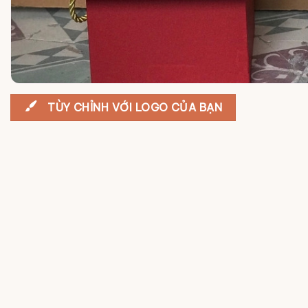
TÙY CHỈNH VỚI LOGO CỦA BẠN