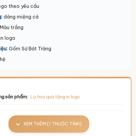
ogo theo yêu cầu
:
dáng miệng cá
Màu trắng
 in logo
iệu:
Gốm Sứ Bát Tràng
 hệ
ng sản phẩm:
Lọ hoa quà tặng in logo
XEM THÊM (1 THUỘC TÍNH)