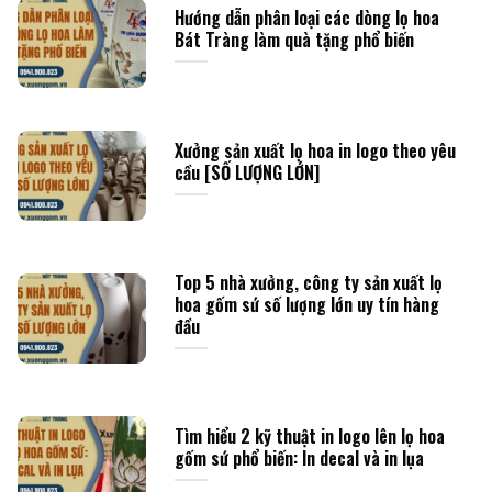
Hướng dẫn phân loại các dòng lọ hoa
Bát Tràng làm quà tặng phổ biến
Xưởng sản xuất lọ hoa in logo theo yêu
cầu [SỐ LƯỢNG LỚN]
Top 5 nhà xưởng, công ty sản xuất lọ
hoa gốm sứ số lượng lớn uy tín hàng
đầu
Tìm hiểu 2 kỹ thuật in logo lên lọ hoa
gốm sứ phổ biến: In decal và in lụa