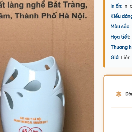
In ấn:
In l
Kiểu dáng
Màu sắc:
Họa tiết
:
Thương h
Giá:
Liên
Dò