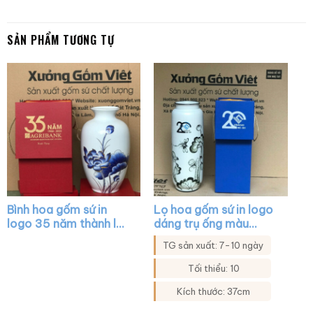
SẢN PHẨM TƯƠNG TỰ
Bình hoa gốm sứ in
Lọ hoa gốm sứ in logo
logo 35 năm thành lập
dáng trụ ống màu
agribank dáng cổ rụt
trắng họa tiết sen đen
TG sản xuất: 7-10 ngày
màu trắng vẽ sen xanh
XG-LH27
viền kim XG-LH06
Tối thiểu: 10
Kích thước: 37cm