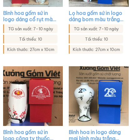
Bình hoa gốm sứ in
Lọ hoa gốm sứ in logo
logo dáng cổ rụt màu
dáng bom màu trắng
trắng họa tiết hoa sen
họa tiết hoa đào XG-
TG sản xuất: 7-10 ngày
TG sản xuất: 7-10 ngày
XG-LH21
LH34
Tối thiểu: 10
Tối thiểu: 10
Kích thước: 27cm x 10cm
Kích thước: 27cm x 10cm
Bình hoa gốm sứ in
Bình hoa in logo dáng
logo công ty thuốc
mai bình màu trắng