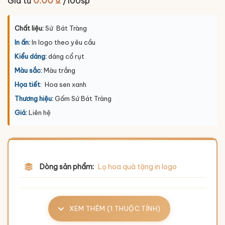
0.00
₫
Giá từ
/100sp
Chất liệu:
Sứ Bát Tràng
In ấn:
In logo theo yêu cầu
Kiểu dáng:
dáng cổ rụt
Màu sắc:
Màu trắng
Họa tiết
: Hoa sen xanh
Thương hiệu:
Gốm Sứ Bát Tràng
Giá:
Liên hệ
Dòng sản phẩm:
Lọ hoa quà tặng in logo
XEM THÊM (1 THUỘC TÍNH)