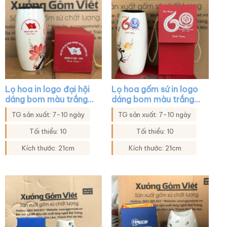
Lọ hoa in logo đại hội
Lọ hoa gốm sứ in logo
dáng bom màu trắng
dáng bom màu trắng
họa tiết hoa đào XG-
họa tiết mai đào XG-
TG sản xuất: 7-10 ngày
TG sản xuất: 7-10 ngày
LH32
LH29
Tối thiểu: 10
Tối thiểu: 10
Kích thước: 21cm
Kích thước: 21cm