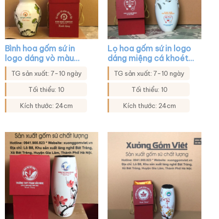
Bình hoa gốm sứ in
Lọ hoa gốm sứ in logo
logo dáng vò màu
dáng miệng cá khoét
trắng họa tiết sen
màu trắng XG-LH31
TG sản xuất: 7-10 ngày
TG sản xuất: 7-10 ngày
xanh XG-LH35
Tối thiểu: 10
Tối thiểu: 10
Kích thước: 24cm
Kích thước: 24cm