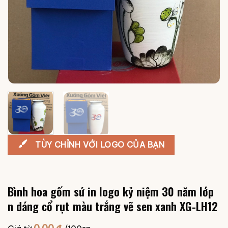
TÙY CHỈNH VỚI LOGO CỦA BẠN
Bình hoa gốm sứ in logo kỷ niệm 30 năm lớp
n dáng cổ rụt màu trắng vẽ sen xanh XG-LH12