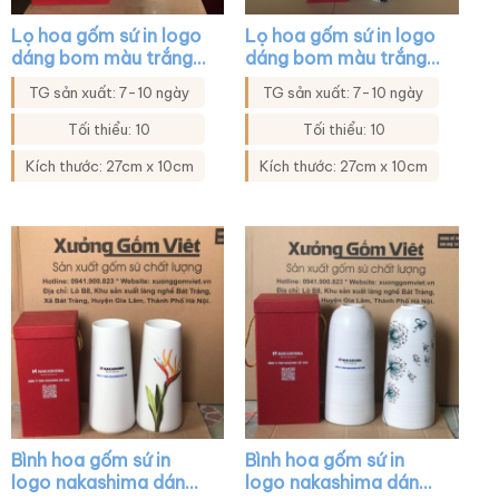
Lọ hoa gốm sứ in logo
Lọ hoa gốm sứ in logo
dáng bom màu trắng
dáng bom màu trắng
họa tiết đào đỏ XG-
họa tiết mai đào XG-
TG sản xuất: 7-10 ngày
TG sản xuất: 7-10 ngày
LH44
LH39
Tối thiểu: 10
Tối thiểu: 10
Kích thước: 27cm x 10cm
Kích thước: 27cm x 10cm
Bình hoa gốm sứ in
Bình hoa gốm sứ in
logo nakashima dáng
logo nakashima dáng