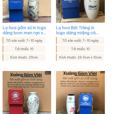
Lọ hoa gốm sứ in logo
Lọ hoa Bát Tràng in
dáng bom men rạn vẽ
logo dáng miệng cá
sen đen XG-LH30
khoét màu trắng XG-
TG sản xuất: 7-10 ngày
TG sản xuất: 7-10 ngày
LH42
Tối thiểu: 10
Tối thiểu: 10
Kích thước: 29cm
Kích thước: 24.5cm x 10cm