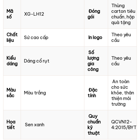
Thùng
Mã
Đóng
carton tiêu
XG-LH12
số
gói
chuẩn, hộp
quà tặng
Chất
Theo yêu
Sứ cao cấp
In logo
liệu
cầu
Số
Kiểu
lượng
Theo yêu
Dáng cổ rụt
dáng
gia
cầu
công
An toàn
cho sức
Màu
Đặc
Màu trắng
khỏe, thân
sắc
tính
thiện môi
trường
Quy
Họa
chuẩn
QCVN12-
Sen xanh
tiết
kỹ
4:2015/BYT
thuật