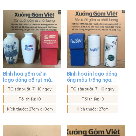
búp măng màu trắng
trụ cổ hẹp màu trắng
vẽ hoa lá XG-LH15
vẽ hoa XG-LH16
Bình hoa gốm sứ in
Bình hoa in logo dáng
logo dáng cổ rụt màu
ống màu trắng họa
trắng họa tiết hoa sen
tiết hoa bồ công anh
TG sản xuất: 7-10 ngày
TG sản xuất: 7-10 ngày
XG-LH20
XG-LH19
Tối thiểu: 10
Tối thiểu: 10
Kích thước: 27cm x 10cm
Kích thước: 27cm