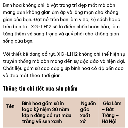
Bình hoa không chỉ là vật trang trí đẹp mắt mà còn
mang đến không gian ấm áp và lãng mạn cho không
gian của bạn. Đặt nó trên bàn làm việc, kệ sách hoặc
trên bàn trà, XG-LH12 sẽ là điểm nhấn hoàn hảo, làm
tăng thêm vẻ sang trọng và quý phái cho không gian
sống của bạn.
Với thiết kế dáng cổ rụt, XG-LH12 không chỉ thể hiện sự
truyền thống mà còn mang đến sự độc đáo và hiện đại.
Chất liệu gốm sứ cao cấp giúp bình hoa có độ bền cao
và đẹp mắt theo thời gian.
Thông tin chi tiết của sản phẩm
Bình hoa gốm sứ in
Nguồn
Gia Lâm
Tên
logo kỷ niệm 30 năm
gốc
– Bát
lớp n dáng cổ rụt màu
xuất
Tràng –
trắng vẽ sen xanh
xứ
Hà Nội