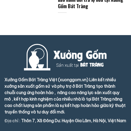
Gốm Bát Tràng
Xưởng Gốm Bát Tràng Việt (xuonggom.vn) Liên kết nhiều
xưởng sản xuất gốm sứ và phụ trợ ở Bát Tràng tạo thành
chuỗi cung ứng hoàn hảo , nâng cao năng lực sản xuất quy
mô , kết hợp kinh nghiệm của nhiều nhà lò tại Bát Tràng nâng
cao chất lượng sản phẩm là sự kết hợp hoàn hảo giữa kỹ thuật
truyền thống và tư duy đổi mới.
Địa chỉ :
Thôn 7, Xã Đông Dư. Huyện Gia Lâm, Hà Nội, Việt Nam