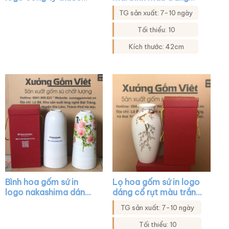
thú y dáng bom màu
họa tiết sen đen XG-
TG sản xuất: 7-10 ngày
trắng vẽ cành đào đỏ
LH26
XG-LH10
Tối thiểu: 10
Kích thước: 42cm
Bình hoa gốm sứ in
Lọ hoa gốm sứ in logo
logo nakashima dáng
dáng cổ rụt màu trắng
trụ cổ hẹp màu trắng
họa tiết mai vàng XG-
TG sản xuất: 7-10 ngày
vẽ hoa mẫu đơn hồng
LH40
XG-LH18
Tối thiểu: 10