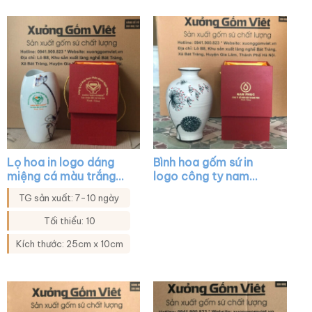
Lọ hoa in logo dáng
Bình hoa gốm sứ in
miệng cá màu trắng
logo công ty nam
họa tiết sen xanh viền
phúc dáng vò màu
TG sản xuất: 7-10 ngày
kim XG-LH36
trắng vẽ hoa thủ công
XG-LH09
Tối thiểu: 10
Kích thước: 25cm x 10cm