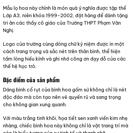
Mẫu lọ hoa này chính là món quà ý nghĩa được tập thể
Lớp A3, niên khóa 1999-2002, đặt hàng để dành tặng
tri ân các thầy cô giáo của Trường THPT Phạm Văn
Nghị.
Logo của trường cùng dòng chữ kỷ niệm được in một
cách trang trọng và sắc nét trên thân bình, thể hiện
tấm lòng hiếu kính và ghi nhớ công ơn dạy dỗ của các
thế hệ học trò.
Đặc điểm của sản phẩm
Dáng bình cổ rụt của bình hoa gốm sứ
không chỉ là nét
độc đáo mà còn tạo nên vẻ quyến rũ và sang trọng
cho không gian xung quanh.
Với màu trắng tinh khôi, họa tiết sen xanh viền kim nhẹ
nhàng, chiếc bình hoa này không chỉ là vật trang trí mà
còn là biểu tượng của sự tinh tế và thanh nhã.