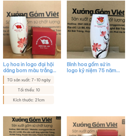
viền kim XG-LH14
Lọ hoa in logo đại hội
Bình hoa gốm sứ in
dáng bom màu trắng
logo kỷ niệm 75 năm
họa tiết hoa đào XG-
ngày 17-7 dáng bom
TG sản xuất: 7-10 ngày
LH32
màu trắng vẽ cành
đào đỏ XG-LH13
Tối thiểu: 10
Kích thước: 21cm