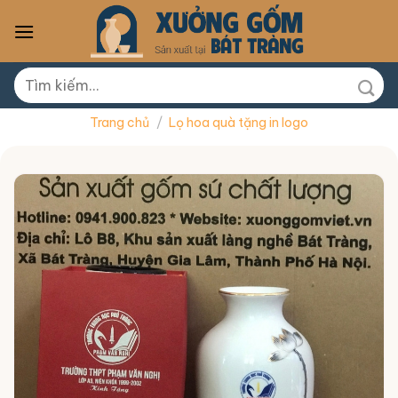
Skip
to
content
Tìm
kiếm:
Trang chủ
/
Lọ hoa quà tặng in logo