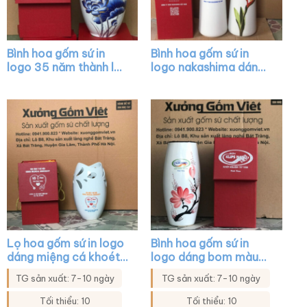
Bình hoa gốm sứ in
Bình hoa gốm sứ in
logo 35 năm thành lập
logo nakashima dáng
agribank dáng cổ rụt
búp măng màu trắng
màu trắng vẽ sen xanh
vẽ hoa lá XG-LH15
viền kim XG-LH06
Lọ hoa gốm sứ in logo
Bình hoa gốm sứ in
dáng miệng cá khoét
logo dáng bom màu
màu trắng XG-LH31
trắng họa tiết đào đỏ
TG sản xuất: 7-10 ngày
TG sản xuất: 7-10 ngày
XG-LH43
Tối thiểu: 10
Tối thiểu: 10