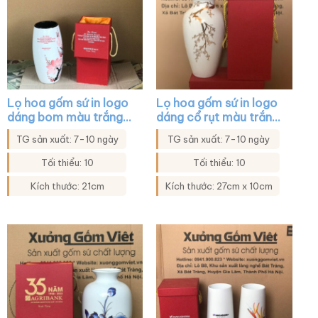
Lọ hoa gốm sứ in logo
Lọ hoa gốm sứ in logo
dáng bom màu trắng
dáng cổ rụt màu trắng
họa tiết hoa đào XG-
họa tiết mai vàng XG-
TG sản xuất: 7-10 ngày
TG sản xuất: 7-10 ngày
LH25
LH40
Tối thiểu: 10
Tối thiểu: 10
Kích thước: 21cm
Kích thước: 27cm x 10cm