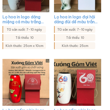
Lọ hoa in logo dáng
Lọ hoa in logo đại hội
miệng cá màu trắng
dáng đùi dế màu trắng
họa tiết sen xanh viền
họa tiết hoa bồ công
TG sản xuất: 7-10 ngày
TG sản xuất: 7-10 ngày
kim XG-LH36
anh XG-LH33
Tối thiểu: 10
Tối thiểu: 10
Kích thước: 25cm x 10cm
Kích thước: 25cm