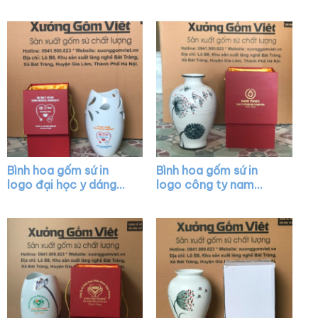
Bình hoa gốm sứ in
Bình hoa gốm sứ in
logo đại học y dáng
logo công ty nam
miệng cá khoét màu
phúc dáng vò màu
trắng XG-LH11
trắng vẽ hoa thủ công
XG-LH09