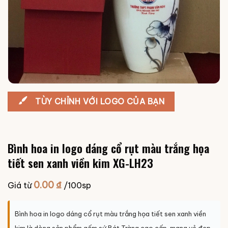
TÙY CHỈNH VỚI LOGO CỦA BẠN
Bình hoa in logo dáng cổ rụt màu trắng họa
tiết sen xanh viền kim XG-LH23
0.00
₫
Giá từ
/100sp
Bình hoa in logo dáng cổ rụt màu trắng họa tiết sen xanh viền
kim là dòng sản phẩm gốm sứ Bát Tràng cao cấp, mang vẻ đẹp