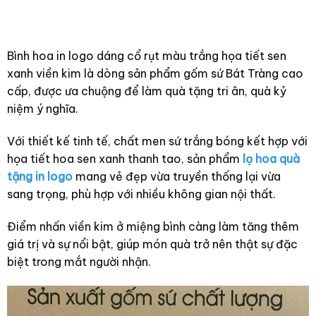
Bình hoa in logo dáng cổ rụt màu trắng họa tiết sen
xanh viền kim là dòng sản phẩm gốm sứ Bát Tràng cao
cấp, được ưa chuộng để làm quà tặng tri ân, quà kỷ
niệm ý nghĩa.
Với thiết kế tinh tế, chất men sứ trắng bóng kết hợp với
họa tiết hoa sen xanh thanh tao, sản phẩm
lọ hoa quà
tặng in logo
mang vẻ đẹp vừa truyền thống lại vừa
sang trọng, phù hợp với nhiều không gian nội thất.
Điểm nhấn viền kim ở miệng bình càng làm tăng thêm
giá trị và sự nổi bật, giúp món quà trở nên thật sự đặc
biệt trong mắt người nhận.