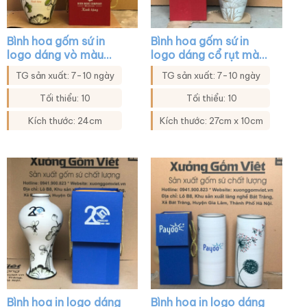
Bình hoa gốm sứ in
Bình hoa gốm sứ in
logo dáng vò màu
logo dáng cổ rụt màu
trắng họa tiết sen
trắng họa tiết hoa sen
TG sản xuất: 7-10 ngày
TG sản xuất: 7-10 ngày
xanh XG-LH35
XG-LH21
Tối thiểu: 10
Tối thiểu: 10
Kích thước: 24cm
Kích thước: 27cm x 10cm
Bình hoa in logo dáng
Bình hoa in logo dáng