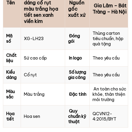
Tên
dáng cổ rụt
Nguồn
Gia Lâm – Bát
màu trắng họa
gốc
Tràng – Hà Nội
tiết sen xanh
xuất xứ
viền kim
Thùng carton
Mã
Đóng
XG-LH23
tiêu chuẩn, hộp
số
gói
quà tặng
Chất
Sứ cao cấp
In logo
Theo yêu cầu
liệu
Kiểu
Số lượng
Cổ rụt
Theo yêu cầu
dáng
gia công
An toàn cho sức
Màu
Màu trắng
Đặc tính
khỏe, thân thiện
sắc
môi trường
Quy
Họa
QCVN12-
Hoa sen
chuẩn kỹ
tiết
4:2015/BYT
thuật