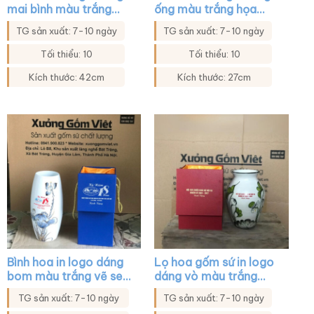
mai bình màu trắng
ống màu trắng họa
họa tiết sen đen XG-
tiết hoa bồ công anh
TG sản xuất: 7-10 ngày
TG sản xuất: 7-10 ngày
LH26
XG-LH19
Tối thiểu: 10
Tối thiểu: 10
Kích thước: 42cm
Kích thước: 27cm
Bình hoa in logo dáng
Lọ hoa gốm sứ in logo
bom màu trắng vẽ sen
dáng vò màu trắng
xanh viền kim XG-
họa tiết sen xanh XG-
TG sản xuất: 7-10 ngày
TG sản xuất: 7-10 ngày
LH38
LH24