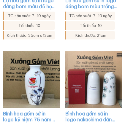
Lọ hoa gốm sứ in logo
Lọ hoa gốm sứ in logo
dáng bom màu đỏ họa
dáng bom màu trắng
tiết hoa tulip xanh
họa tiết mai đào XG-
TG sản xuất: 7-10 ngày
TG sản xuất: 7-10 ngày
XG-LH45
LH29
Tối thiểu: 10
Tối thiểu: 10
Kích thước: 35cm x 12cm
Kích thước: 21cm
Bình hoa gốm sứ in
Bình hoa gốm sứ in
logo kỷ niệm 75 năm
logo nakashima dáng
ngày 27-7 dáng cổ rút
trụ cổ hẹp màu trắng
màu trắng vẽ sen xanh
vẽ hoa XG-LH16