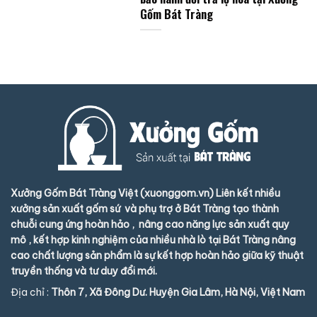
Gốm Bát Tràng
Xưởng Gốm Bát Tràng Việt (xuonggom.vn) Liên kết nhiều
xưởng sản xuất gốm sứ và phụ trợ ở Bát Tràng tạo thành
chuỗi cung ứng hoàn hảo , nâng cao năng lực sản xuất quy
mô , kết hợp kinh nghiệm của nhiều nhà lò tại Bát Tràng nâng
cao chất lượng sản phẩm là sự kết hợp hoàn hảo giữa kỹ thuật
truyền thống và tư duy đổi mới.
Địa chỉ :
Thôn 7, Xã Đông Dư. Huyện Gia Lâm, Hà Nội, Việt Nam