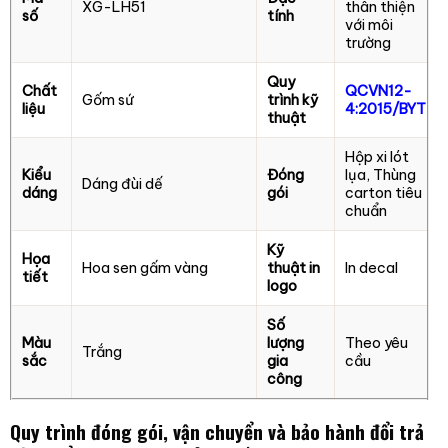
XG-LH51
thân thiện
số
tính
với môi
trường
Quy
Chất
QCVN12-
Gốm sứ
trình kỹ
liệu
4:2015/BYT
thuật
Hộp xi lót
Kiểu
Đóng
lụa, Thùng
Dáng đùi dế
dáng
gói
carton tiêu
chuẩn
Kỹ
Họa
Hoa sen gấm vàng
thuật in
In decal
tiết
logo
Số
Màu
lượng
Theo yêu
Trắng
sắc
gia
cầu
công
Quy trình đóng gói, vận chuyển và bảo hành đổi trả