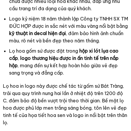
chứa được nhiều loại hoa khác nhau, đáp ứng nhu
cầu trang trí đa dạng của quý khách.
Logo kỷ niệm 18 năm thành lập Công ty TNHH SX TM
ĐỨC HỢP được in sắc nét với màu vàng nổi bật bằng
kỹ thuật in decal hiện đại
, đảm bảo hình ảnh chuẩn
màu, rõ nét và bền đẹp theo năm tháng.
Lọ hoa gốm sứ được đặt trong
hộp xi lót lụa cao
cấp
,
logo thương hiệu được in ấn tinh tế trên nắp
hộp
, mang đến sự kết hợp hoàn hảo giữa vẻ đẹp
sang trọng và đẳng cấp.
Lọ hoa in logo này được chế tác từ gốm sứ Bát Tràng,
trải qua quy trình nung hai lần ở nhiệt độ trên 1200 độ
C, đảm bảo độ bền vượt trội theo thời gian. Bề mặt lọ
hoa được phủ lớp men trắng sáng bóng, tôn lên vẻ đẹp
tinh tế của họa tiết hoa sen và logo in nổi bật trên thân
lọ.