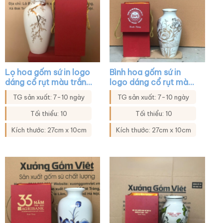
Lọ hoa gốm sứ in logo
Bình hoa gốm sứ in
dáng cổ rụt màu trắng
logo dáng cổ rụt màu
họa tiết mai vàng XG-
trắng họa tiết hoa sen
TG sản xuất: 7-10 ngày
TG sản xuất: 7-10 ngày
LH40
XG-LH21
Tối thiểu: 10
Tối thiểu: 10
Kích thước: 27cm x 10cm
Kích thước: 27cm x 10cm