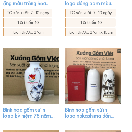
ống màu trắng họa
logo dáng bom màu
tiết hoa bồ công anh
trắng họa tiết đào đỏ
TG sản xuất: 7-10 ngày
TG sản xuất: 7-10 ngày
XG-LH19
XG-LH43
Tối thiểu: 10
Tối thiểu: 10
Kích thước: 27cm
Kích thước: 27cm x 10cm
Bình hoa gốm sứ in
Bình hoa gốm sứ in
logo kỷ niệm 75 năm
logo nakashima dáng
ngày 27-7 dáng cổ rút
trụ ống cổ hẹp màu
màu trắng vẽ sen xanh
trắng vẽ cảnh Hội An