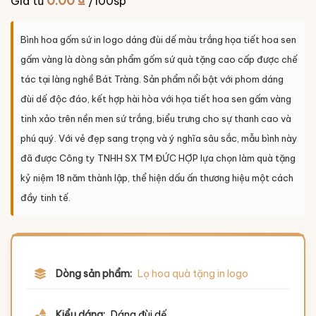
0.00
₫
Giá từ
/100sp
Bình hoa gốm sứ in logo dáng đùi dế màu trắng họa tiết hoa sen
gấm vàng là dòng sản phẩm gốm sứ quà tặng cao cấp được chế
tác tại làng nghề Bát Tràng. Sản phẩm nổi bật với phom dáng
đùi dế độc đáo, kết hợp hài hòa với họa tiết hoa sen gấm vàng
tinh xảo trên nền men sứ trắng, biểu trưng cho sự thanh cao và
phú quý. Với vẻ đẹp sang trọng và ý nghĩa sâu sắc, mẫu bình này
đã được Công ty TNHH SX TM ĐỨC HỢP lựa chọn làm quà tặng
kỷ niệm 18 năm thành lập, thể hiện dấu ấn thương hiệu một cách
đầy tinh tế.
Dòng sản phẩm:
Lọ hoa quà tặng in logo
Kiểu dáng:
Dáng đùi dế