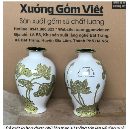
Bề mặt lọ hoa được phủ lớp men sứ trắng tôn lên vẻ đẹp quý