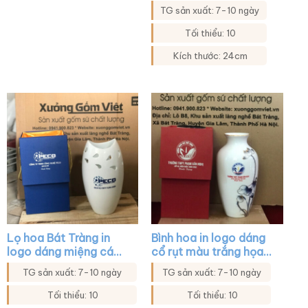
lớp n dáng cổ rụt màu
màu trắng viền kim
TG sản xuất: 7-10 ngày
trắng vẽ sen xanh XG-
XG-LH28
LH12
Tối thiểu: 10
Kích thước: 24cm
Lọ hoa Bát Tràng in
Bình hoa in logo dáng
logo dáng miệng cá
cổ rụt màu trắng họa
khoét màu trắng XG-
tiết sen xanh viền kim
TG sản xuất: 7-10 ngày
TG sản xuất: 7-10 ngày
LH42
XG-LH23
Tối thiểu: 10
Tối thiểu: 10