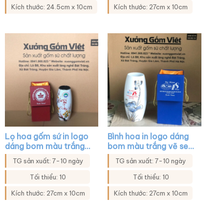
Kích thước: 24.5cm x 10cm
Kích thước: 27cm x 10cm
Lọ hoa gốm sứ in logo
Bình hoa in logo dáng
dáng bom màu trắng
bom màu trắng vẽ sen
họa tiết mai đào XG-
xanh viền kim XG-
TG sản xuất: 7-10 ngày
TG sản xuất: 7-10 ngày
LH39
LH38
Tối thiểu: 10
Tối thiểu: 10
Kích thước: 27cm x 10cm
Kích thước: 27cm x 10cm