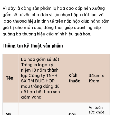
Vì đây là dòng sản phẩm lọ hoa cao cấp nên Xưởng
gốm sẽ tư vấn cho đơn vị lựa chọn hộp xi lót lụa, với
logo thương hiệu in tinh tế trên nắp hộp giúp nâng tầm
giá trị cho món quà, đồng thời, giúp doanh nghiệp
quảng bá thương hiệu của mình hiệu quả hơn.
Thông tin kỹ thuật sản phẩm
Lọ hoa gốm sứ Bát
Tràng in logo kỷ
niệm 18 năm thành
lập Công ty TNHH
Kích
34cm x
Tên
SX TM ĐỨC HỢP
thước
19cm
màu trắng dáng đùi
dế họa tiết hoa sen
gấm vàng
An toàn
sức khỏe,
Mã
Đặc