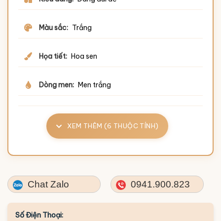
Màu sắc:
Trắng
Họa tiết:
Hoa sen
Dòng men:
Men trắng
XEM THÊM (6 THUỘC TÍNH)
Chat Zalo
0941.900.823
Số Điện Thoại: