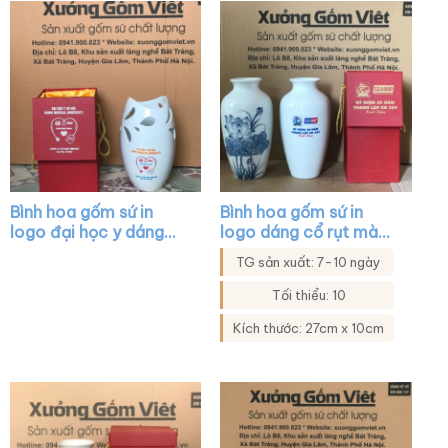
Bình hoa gốm sứ in
Bình hoa gốm sứ in
logo đại học y dáng
logo dáng cổ rụt màu
miệng cá khoét màu
trắng họa tiết hoa sen
TG sản xuất: 7-10 ngày
trắng XG-LH11
XG-LH20
Tối thiểu: 10
Kích thước: 27cm x 10cm