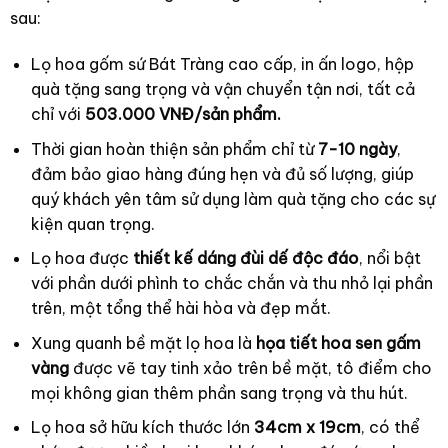
sau:
Lọ hoa gốm sứ Bát Tràng cao cấp, in ấn logo, hộp
quà tặng sang trọng và vận chuyển tận nơi, tất cả
chỉ với
503.000 VNĐ/sản phẩm.
Thời gian hoàn thiện sản phẩm chỉ từ
7-10 ngày
,
đảm bảo giao hàng đúng hẹn và đủ số lượng, giúp
quý khách yên tâm sử dụng làm quà tặng cho các sự
kiện quan trọng.
Lọ hoa được
thiết kế dáng đùi dế độc đáo
, nổi bật
với phần dưới phình to chắc chắn và thu nhỏ lại phần
trên, một tổng thể hài hòa và đẹp mắt.
Xung quanh bề mặt lọ hoa là
họa tiết hoa sen gấm
vàng
được vẽ tay tinh xảo trên bề mặt, tô điểm cho
mọi không gian thêm phần sang trọng và thu hút.
Lọ hoa sở hữu kích thước lớn
34cm x 19cm
, có thể