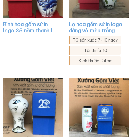
Bình hoa gốm sứ in
Lọ hoa gốm sứ in logo
logo 35 năm thành lập
dáng vò màu trắng
agribank dáng cổ rụt
họa tiết sen xanh XG-
TG sản xuất: 7-10 ngày
màu trắng vẽ sen xanh
LH24
viền kim XG-LH06
Tối thiểu: 10
Kích thước: 24cm