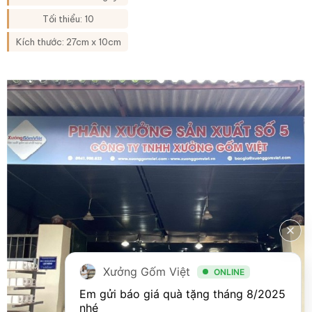
XG-LH37
trắng vẽ hoa thủ công
XG-LH09
Tối thiểu: 10
Kích thước: 27cm x 10cm
Xưởng Gốm Việt
ONLINE
Em gửi báo giá quà tặng tháng 8/2025 
nhé