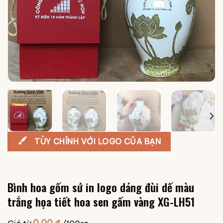
TÙY CHỈNH VỚI LOGO CỦA BẠN
Bình hoa gốm sứ in logo dáng đùi dế màu
trắng họa tiết hoa sen gấm vàng XG-LH51