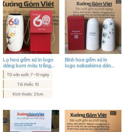
viền kim XG-LH14
XG-LH17
Lọ hoa gốm sứ in logo
Bình hoa gốm sứ in
dáng bom màu trắng
logo nakashima dáng
họa tiết mai đào XG-
trụ cổ hẹp màu trắng
TG sản xuất: 7-10 ngày
LH29
vẽ hoa XG-LH16
Tối thiểu: 10
Kích thước: 21cm