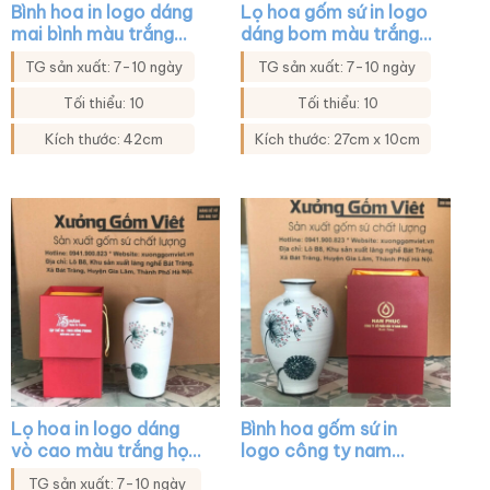
Bình hoa in logo dáng
Lọ hoa gốm sứ in logo
mai bình màu trắng
dáng bom màu trắng
họa tiết sen đen XG-
họa tiết hoa đào XG-
TG sản xuất: 7-10 ngày
TG sản xuất: 7-10 ngày
LH26
LH34
Tối thiểu: 10
Tối thiểu: 10
Kích thước: 42cm
Kích thước: 27cm x 10cm
Lọ hoa in logo dáng
Bình hoa gốm sứ in
vò cao màu trắng họa
logo công ty nam
tiết hoa bồ công anh
phúc dáng vò màu
TG sản xuất: 7-10 ngày