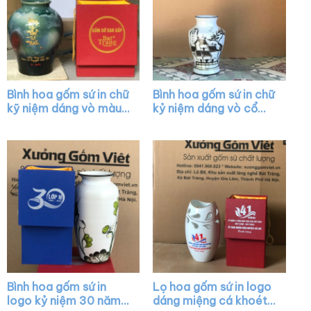
Bình hoa gốm sứ in chữ
Bình hoa gốm sứ in chữ
kỹ niệm dáng vò màu
kỷ niệm dáng vò cổ
xanh thiên thạch XG-
trụ trắng vẽ cảnh hội
LH03
an XG-LH01
Bình hoa gốm sứ in
Lọ hoa gốm sứ in logo
logo kỷ niệm 30 năm
dáng miệng cá khoét