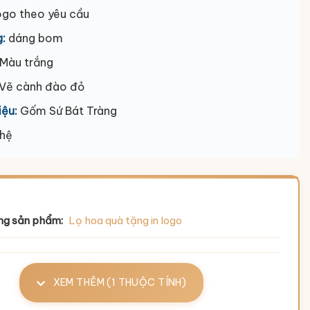
ogo theo yêu cầu
:
dáng bom
Màu trắng
 Vẽ cành đào đỏ
iệu:
Gốm Sứ Bát Tràng
 hệ
ng sản phẩm:
Lọ hoa quà tặng in logo
XEM THÊM (1 THUỘC TÍNH)