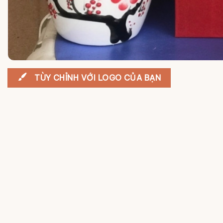
TÙY CHỈNH VỚI LOGO CỦA BẠN