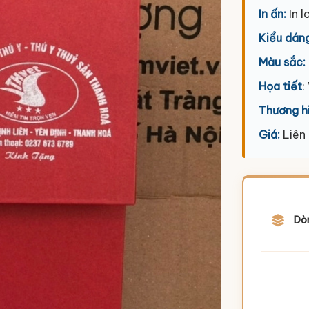
In ấn:
In l
Kiểu dáng
Màu sắc:
Họa tiết
:
Thương h
Giá:
Liên
Dò