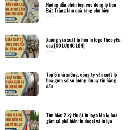
Hướng dẫn phân loại các dòng lọ hoa
Bát Tràng làm quà tặng phổ biến
Xưởng sản xuất lọ hoa in logo theo yêu
cầu [SỐ LƯỢNG LỚN]
Top 5 nhà xưởng, công ty sản xuất lọ
hoa gốm sứ số lượng lớn uy tín hàng
đầu
Tìm hiểu 2 kỹ thuật in logo lên lọ hoa
gốm sứ phổ biến: In decal và in lụa