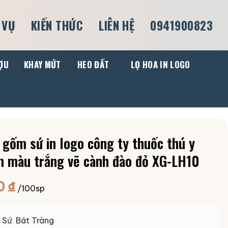
 VỤ
KIẾN THỨC
LIÊN HỆ
0941900823
ỢU
KHAY MỨT
HEO ĐẤT
LỌ HOA IN LOGO
 gốm sứ in logo công ty thuốc thú y
 màu trắng vẽ cành đào đỏ XG-LH10
0
₫
/100sp
:
Sứ Bát Tràng