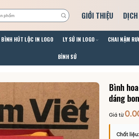
GIỚI THIỆU
DỊCH
BÌNH HÚT LỘC IN LOGO
LY SỨ IN LOGO
CHAI NẬM RƯ
BÌNH SỨ
Bình hoa
dáng bom
0.0
Giá từ
Chất liệu