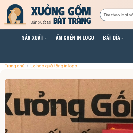
Skip
to
Tìm
kiếm:
content
SẢN XUẤT
ẤM CHÉN IN LOGO
BÁT ĐĨA
Trang chủ
/
Lọ hoa quà tặng in logo